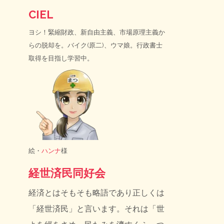
CIEL
ヨシ！緊縮財政、新自由主義、市場原理主義か
らの脱却を。バイク(原二)、ウマ娘。行政書士
取得を目指し学習中。
絵・
ハンナ
様
経世済民同好会
経済とはそもそも略語であり正しくは
「経世済民」と言います。それは「世