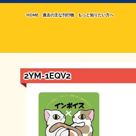
HOME
過去の主な刊行物
もっと知りたい方へ
【国の、本当の】財源チラシ／旧・財源研究室
マネクリ戦士 RED & BLACK
シン財源はあなたです／合同誌／旧・サブカル分
MMTの学習資料
日本経済を解説するヤンキー／MIHANAマンガ
STOPインボイス作品集
2YM-1EQV2
たかの経世済民イラスト集
用語集