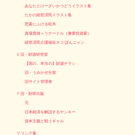
あなたとけーざいかつどうイラスト集
たかの経世済民イラスト集
思索にふける柾木
真場貴雄＝リナードル（兼業投資家）
経世済民介護福祉ネコ ぽんニャン
E 旧・財源研究室
【国の、本当の】財源チラシ
旧・うみかぜ分室
旧サイト管理者
F 旧・財研出版
元
日本経済を解説するヤンキー
資本主義と戦うギャル
V リンク集