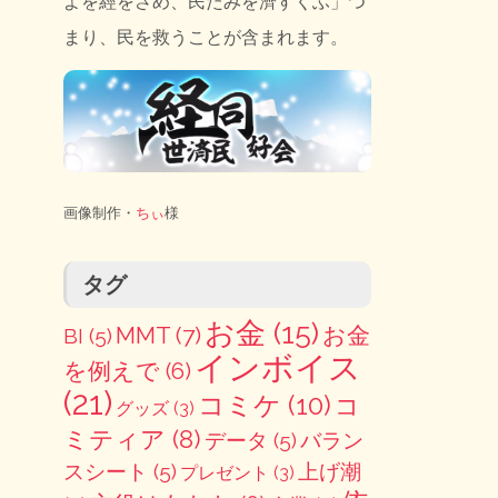
よを經をさめ、民たみを濟すくふ」つ
まり、民を救うことが含まれます。
画像制作・
ちぃ
様
タグ
お金
(15)
MMT
(7)
お金
BI
(5)
インボイス
を例えで
(6)
(21)
コミケ
(10)
コ
グッズ
(3)
ミティア
(8)
データ
(5)
バラン
スシート
(5)
上げ潮
プレゼント
(3)