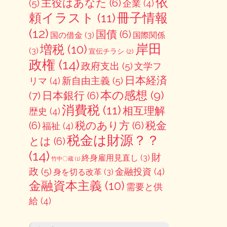
依
主役はあなた
(6)
(5)
企業
(4)
冊子情報
頼イラスト
(11)
(12)
国債
(6)
国の借金
(3)
国際関係
岸田
増税
(10)
(3)
宣伝チラシ
(2)
政権
(14)
政府支出
(5)
文学フ
日本経済
新自由主義
(5)
リマ
(4)
本の感想
(9)
(7)
日本銀行
(6)
消費税
(11)
相互理解
歴史
(4)
(6)
税のあり方
(6)
税金
福祉
(4)
税金は財源？？
とは
(6)
(14)
財
終身雇用見直し
(3)
竹中〇蔵
(1)
政
(5)
金融投資
(4)
身を切る改革
(3)
金融資本主義
(10)
需要と供
給
(4)