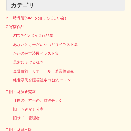
カテゴリ―
A 一時保管(MMTを知ってほしい会）
C 寄稿作品
STOPインボイス作品集
あなたとけーざいかつどうイラスト集
たかの経世済民イラスト集
思索にふける柾木
真場貴雄＝リナードル（兼業投資家）
経世済民介護福祉ネコ ぽんニャン
E 旧・財源研究室
【国の、本当の】財源チラシ
旧・うみかぜ分室
旧サイト管理者
F 旧・財研出版