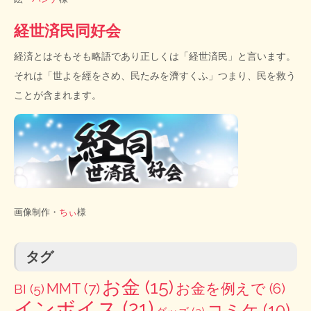
経世済民同好会
経済とはそもそも略語であり正しくは「経世済民」と言います。
それは「世よを經をさめ、民たみを濟すくふ」つまり、民を救う
ことが含まれます。
画像制作・
ちぃ
様
タグ
お金
(15)
MMT
(7)
お金を例えで
(6)
BI
(5)
インボイス
(21)
コミケ
(10)