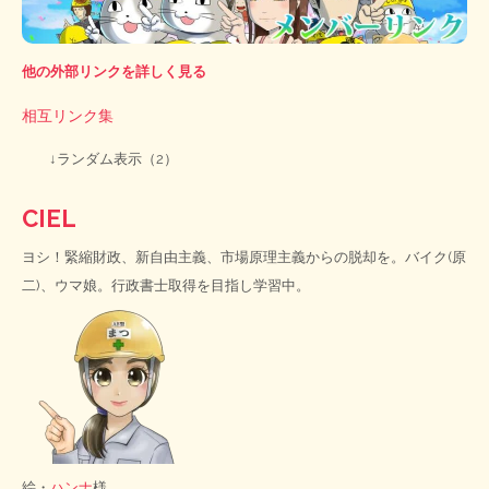
他の外部リンクを詳しく見る
相互リンク集
↓ランダム表示（2）
CIEL
ヨシ！緊縮財政、新自由主義、市場原理主義からの脱却を。バイク(原
二)、ウマ娘。行政書士取得を目指し学習中。
絵・
ハンナ
様