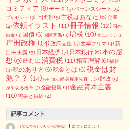
グッズ
(3)
コミティア
(8)
データ
(5)
バランスシート
(5)
主役はあなた
(6)
上げ潮
(5)
企業
プレゼント
(3)
冊子情報
(12)
依頼イラスト
(11)
(4)
国の
増税
(10)
国債
(6)
借金
(3)
国際関係
(3)
宣伝チラシ
(2)
岸田政権
(14)
政府支出
(5)
新
文学フリマ
(4)
本の感
日本経済
(7)
日本銀行
(6)
自由主義
(5)
消費税
(11)
想
(9)
相互理解
(6)
歴史
(4)
福祉
税金は財
税のあり方
(6)
税金とは
(6)
(4)
源？？
(14)
財政
(5)
終身雇用見直し
(3)
竹中〇蔵
(1)
金融資本主義
金融投資
(4)
身を切る改革
(3)
(10)
需要と供給
(4)
記事コメント
（なんでも）いいから増税だ
に
ごｒにご
より