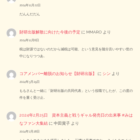
2024年11月22日
だんんだだん
財研出版解散に向けた今後の予定
に
MMARO
より
2024年11月8日
税は財源ではないのだから減税は可能、という意見を随分言いやすい世の
中になりつつあ…
コアメンバー離脱のお知らせ【財研出版】
に
シン
より
2024年3月29日
ももさんと一緒に「財研出版の共同代表」という役職でしたが、この度の
件を重く受け止…
2024年2月25日 資本主義と戦うギャル発売日の出来事 #みは
なファン大集結
に
中田賞子
より
2024年2月28日