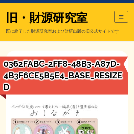
旧・財源研究室
既に終了した財源研究室および財研出版の旧公式サイトです
HOME
旧・財源研究室について
過去の主な刊行物
旧・財研出版について
0362FABC-2FF8-48B3-A87D-
もっと知りたい方へ
4B3F6CE5B5E4_BASE_RESIZE
D
旧・財源研究室について
【国の、本当の】財源チラシ／旧・財源研究室
チラシ発行部数
旧・財研出版について
シン財源はあなたです／合同誌／旧・サブカル分室
マネクリ戦士 RED & BLACK
会計報告
会計報告
日本経済を解説するヤンキー／MIHANAマンガ／旧・財研出版
MMTの学習資料