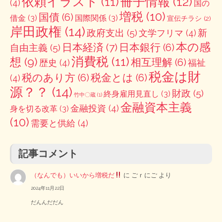
冊子情報
(12)
依頼イラスト
(11)
(4)
国の
増税
(10)
国債
(6)
借金
(3)
国際関係
(3)
宣伝チラシ
(2)
岸田政権
(14)
政府支出
(5)
新
文学フリマ
(4)
本の感
日本経済
(7)
日本銀行
(6)
自由主義
(5)
消費税
(11)
想
(9)
相互理解
(6)
歴史
(4)
福祉
税金は財
税のあり方
(6)
税金とは
(6)
(4)
源？？
(14)
財政
(5)
終身雇用見直し
(3)
竹中〇蔵
(1)
金融資本主義
金融投資
(4)
身を切る改革
(3)
(10)
需要と供給
(4)
記事コメント
（なんでも）いいから増税だ
に
ごｒにご
より
2024年11月22日
だんんだだん