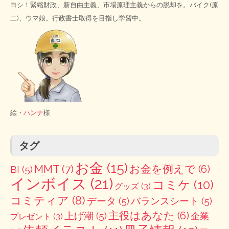
ヨシ！緊縮財政、新自由主義、市場原理主義からの脱却を。バイク(原
二)、ウマ娘。行政書士取得を目指し学習中。
絵・
ハンナ
様
タグ
お金
(15)
MMT
(7)
お金を例えで
(6)
BI
(5)
インボイス
(21)
コミケ
(10)
グッズ
(3)
コミティア
(8)
データ
(5)
バランスシート
(5)
主役はあなた
(6)
上げ潮
(5)
企業
プレゼント
(3)