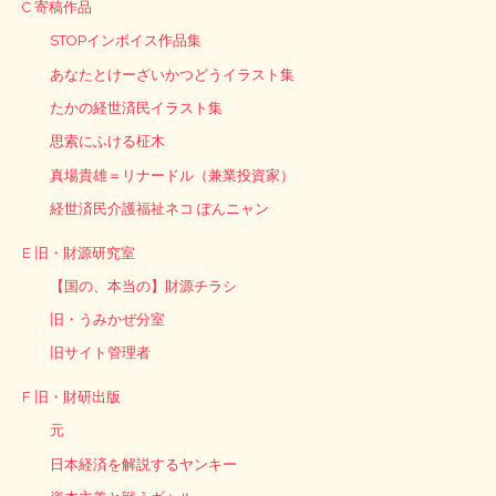
C 寄稿作品
STOPインボイス作品集
あなたとけーざいかつどうイラスト集
たかの経世済民イラスト集
思索にふける柾木
真場貴雄＝リナードル（兼業投資家）
経世済民介護福祉ネコ ぽんニャン
E 旧・財源研究室
【国の、本当の】財源チラシ
旧・うみかぜ分室
旧サイト管理者
F 旧・財研出版
元
日本経済を解説するヤンキー