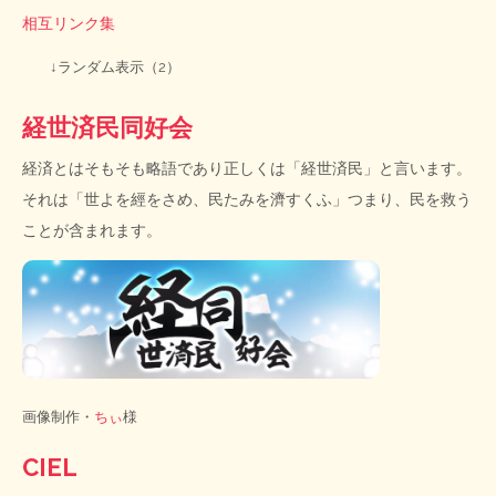
相互リンク集
↓ランダム表示（2）
経世済民同好会
経済とはそもそも略語であり正しくは「経世済民」と言います。
それは「世よを經をさめ、民たみを濟すくふ」つまり、民を救う
ことが含まれます。
画像制作・
ちぃ
様
CIEL