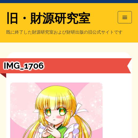
旧・財源研究室
既に終了した財源研究室および財研出版の旧公式サイトです
HOME
旧・財源研究室について
過去の主な刊行物
旧・財研出版について
IMG_1706
もっと知りたい方へ
旧・財源研究室について
【国の、本当の】財源チラシ／旧・財源研究室
チラシ発行部数
旧・財研出版について
シン財源はあなたです／合同誌／旧・サブカル分室
マネクリ戦士 RED & BLACK
会計報告
会計報告
日本経済を解説するヤンキー／MIHANAマンガ／旧・財研出版
MMTの学習資料