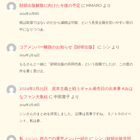
財研出版解散に向けた今後の予定
に
MMARO
より
2024年11月8日
税は財源ではないのだから減税は可能、という意見を随分言いやすい世の
中になりつつあ…
コアメンバー離脱のお知らせ【財研出版】
に
シン
より
2024年3月29日
ももさんと一緒に「財研出版の共同代表」という役職でしたが、この度の
件を重く受け止…
2024年2月25日 資本主義と戦うギャル発売日の出来事 #みは
なファン大集結
に
中田賞子
より
2024年2月28日
シンさんのまとめを拝見しました。 記事は見事ですね。 ３／１０のイベ
ント、私は参…
私（シン）視点での運営メンバー紹介
に
シン（財研出版共同