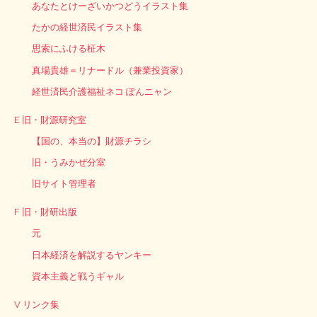
あなたとけーざいかつどうイラスト集
たかの経世済民イラスト集
思索にふける柾木
真場貴雄＝リナードル（兼業投資家）
経世済民介護福祉ネコ ぽんニャン
E 旧・財源研究室
【国の、本当の】財源チラシ
旧・うみかぜ分室
旧サイト管理者
F 旧・財研出版
元
日本経済を解説するヤンキー
資本主義と戦うギャル
V リンク集