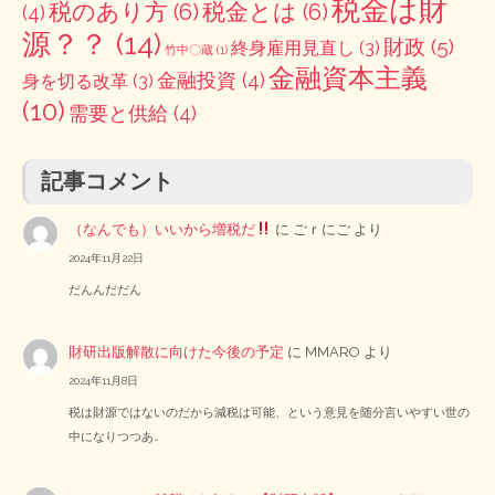
税金は財
税のあり方
(6)
税金とは
(6)
(4)
源？？
(14)
財政
(5)
終身雇用見直し
(3)
竹中〇蔵
(1)
金融資本主義
金融投資
(4)
身を切る改革
(3)
(10)
需要と供給
(4)
記事コメント
（なんでも）いいから増税だ
に
ごｒにご
より
2024年11月22日
だんんだだん
財研出版解散に向けた今後の予定
に
MMARO
より
2024年11月8日
税は財源ではないのだから減税は可能、という意見を随分言いやすい世の
中になりつつあ…