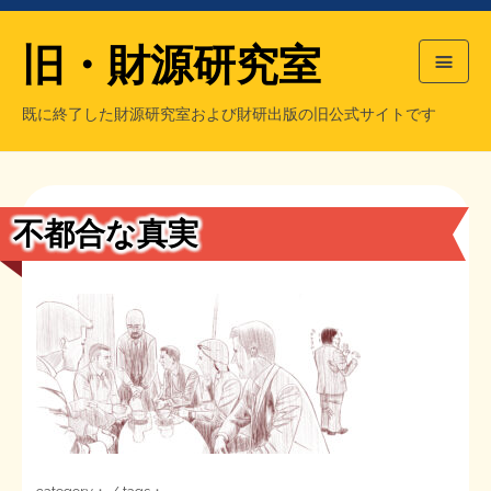
旧・財源研究室
既に終了した財源研究室および財研出版の旧公式サイトです
HOME
旧・財源研究室について
過去の主な刊行物
旧・財研出版について
不都合な真実
もっと知りたい方へ
旧・財源研究室について
【国の、本当の】財源チラシ／旧・財源研究室
チラシ発行部数
旧・財研出版について
シン財源はあなたです／合同誌／旧・サブカル分室
マネクリ戦士 RED & BLACK
会計報告
会計報告
日本経済を解説するヤンキー／MIHANAマンガ／旧・財研出版
MMTの学習資料