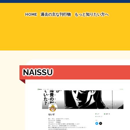
HOME
過去の主な刊行物
もっと知りたい方へ
【国の、本当の】財源チラシ／旧・財源研究室
マネクリ戦士 RED & BLACK
シン財源はあなたです／合同誌／旧・サブカル分
MMTの学習資料
日本経済を解説するヤンキー／MIHANAマンガ
STOPインボイス作品集
NAISSU
たかの経世済民イラスト集
用語集