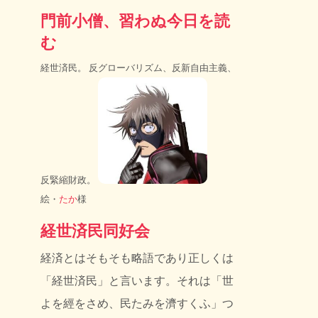
門前小僧、習わぬ今日を読
む
経世済民。 反グローバリズム、反新自由主義、
反緊縮財政。
絵・
たか
様
経世済民同好会
経済とはそもそも略語であり正しくは
「経世済民」と言います。それは「世
よを經をさめ、民たみを濟すくふ」つ