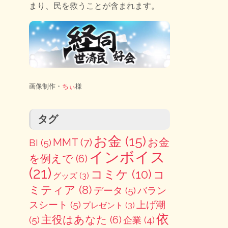
まり、民を救うことが含まれます。
画像制作・
ちぃ
様
タグ
お金
(15)
MMT
(7)
お金
BI
(5)
インボイス
を例えで
(6)
(21)
コミケ
(10)
コ
グッズ
(3)
ミティア
(8)
データ
(5)
バラン
スシート
(5)
上げ潮
プレゼント
(3)
依
主役はあなた
(6)
(5)
企業
(4)