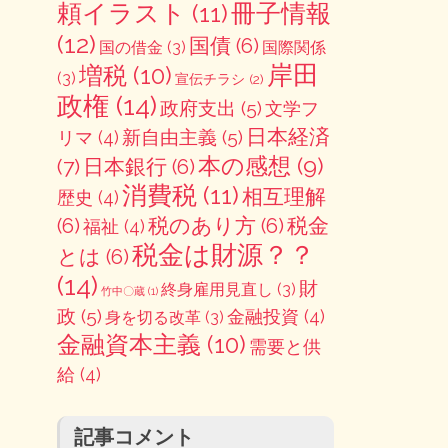
冊子情報
頼イラスト
(11)
(12)
国債
(6)
国の借金
(3)
国際関係
岸田
増税
(10)
(3)
宣伝チラシ
(2)
政権
(14)
政府支出
(5)
文学フ
日本経済
新自由主義
(5)
リマ
(4)
本の感想
(9)
(7)
日本銀行
(6)
消費税
(11)
相互理解
歴史
(4)
(6)
税のあり方
(6)
税金
福祉
(4)
税金は財源？？
とは
(6)
(14)
財
終身雇用見直し
(3)
竹中〇蔵
(1)
政
(5)
金融投資
(4)
身を切る改革
(3)
金融資本主義
(10)
需要と供
給
(4)
記事コメント