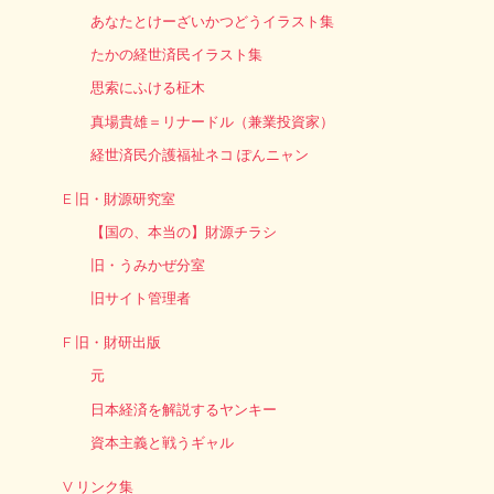
あなたとけーざいかつどうイラスト集
たかの経世済民イラスト集
思索にふける柾木
真場貴雄＝リナードル（兼業投資家）
経世済民介護福祉ネコ ぽんニャン
E 旧・財源研究室
【国の、本当の】財源チラシ
旧・うみかぜ分室
旧サイト管理者
F 旧・財研出版
元
日本経済を解説するヤンキー
資本主義と戦うギャル
V リンク集