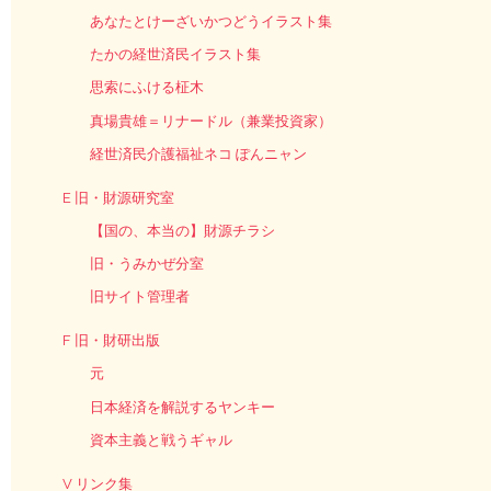
あなたとけーざいかつどうイラスト集
たかの経世済民イラスト集
思索にふける柾木
真場貴雄＝リナードル（兼業投資家）
経世済民介護福祉ネコ ぽんニャン
E 旧・財源研究室
【国の、本当の】財源チラシ
旧・うみかぜ分室
旧サイト管理者
F 旧・財研出版
元
日本経済を解説するヤンキー
資本主義と戦うギャル
V リンク集