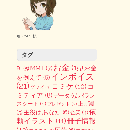
絵・
den･様
タグ
お金
(15)
MMT
(7)
お金
BI
(5)
インボイス
を例えで
(6)
(21)
コミケ
(10)
コ
グッズ
(3)
ミティア
(8)
データ
(5)
バラン
スシート
(5)
上げ潮
プレゼント
(3)
依
主役はあなた
(6)
(5)
企業
(4)
冊子情報
頼イラスト
(11)
(12)