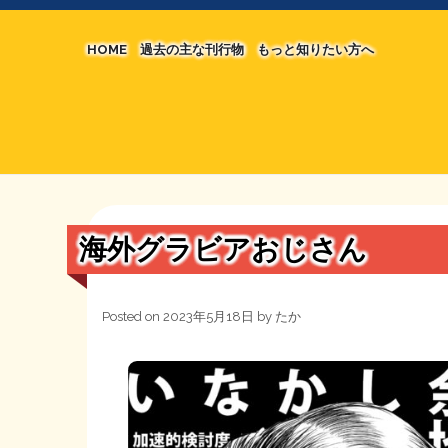
HOME
過去の主な刊行物
もっと知りたい方へ
【国の、本当の】財源チラシ／旧・財源研究室
マネクリ戦士 RED & BLACK
シン財源はあなたです／合同誌／旧・サブカル分
MMTの学習資料
日本経済を解説するヤンキー／MIHANAマンガ
STOPインボイス作品集
海外グラビアおじさん
たかの経世済民イラスト集
用語集
Posted on
2023年5月18日
by
たか