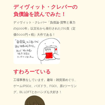
ディヴィット・クレバーの
負債論を読んでみた！
ディヴィット・クレバー「負債論-貨幣と暴力
の5000年」以文社から発行された770頁（定
価6000円＋税）大作である！
すわろーている
工場事務をしています。趣味：雑貨屋めぐり、
ゲーム(PSO2、パズドラ、FGO)、原2ツーリン
グ、BL LOFTとかハンズも大好き！