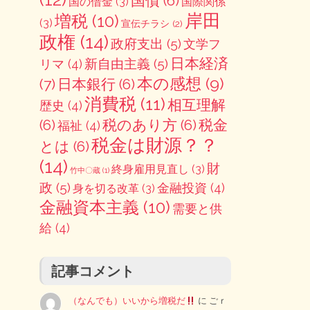
国債
(6)
国の借金
(3)
国際関係
岸田
増税
(10)
(3)
宣伝チラシ
(2)
政権
(14)
政府支出
(5)
文学フ
日本経済
新自由主義
(5)
リマ
(4)
本の感想
(9)
(7)
日本銀行
(6)
消費税
(11)
相互理解
歴史
(4)
(6)
税のあり方
(6)
税金
福祉
(4)
税金は財源？？
とは
(6)
(14)
財
終身雇用見直し
(3)
竹中〇蔵
(1)
政
(5)
金融投資
(4)
身を切る改革
(3)
金融資本主義
(10)
需要と供
給
(4)
記事コメント
（なんでも）いいから増税だ
に
ごｒ