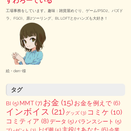
すわろーている
工場事務をしています。趣味：雑貨屋めぐり、ゲーム(PSO2、パズド
ラ、FGO)、原2ツーリング、BL LOFTとかハンズも大好き！
絵・
den･様
タグ
お金
(15)
MMT
(7)
お金を例えで
(6)
BI
(5)
インボイス
(21)
コミケ
(10)
グッズ
(3)
コミティア
(8)
データ
(5)
バランスシート
(5)
主役はあなた
(6)
上げ潮
(5)
企業
プレゼント
(3)