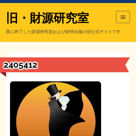
旧・財源研究室
既に終了した財源研究室および財研出版の旧公式サイトです
HOME
旧・財源研究室について
過去の主な刊行物
旧・財研出版について
2405412
もっと知りたい方へ
旧・財源研究室について
【国の、本当の】財源チラシ／旧・財源研究室
チラシ発行部数
旧・財研出版について
シン財源はあなたです／合同誌／旧・サブカル分室
マネクリ戦士 RED & BLACK
会計報告
会計報告
日本経済を解説するヤンキー／MIHANAマンガ／旧・財研出版
MMTの学習資料