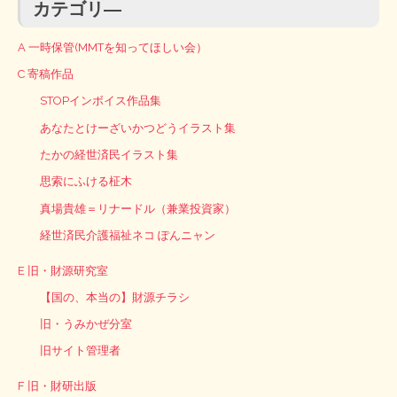
カテゴリ―
A 一時保管(MMTを知ってほしい会）
C 寄稿作品
STOPインボイス作品集
あなたとけーざいかつどうイラスト集
たかの経世済民イラスト集
思索にふける柾木
真場貴雄＝リナードル（兼業投資家）
経世済民介護福祉ネコ ぽんニャン
E 旧・財源研究室
【国の、本当の】財源チラシ
旧・うみかぜ分室
旧サイト管理者
F 旧・財研出版