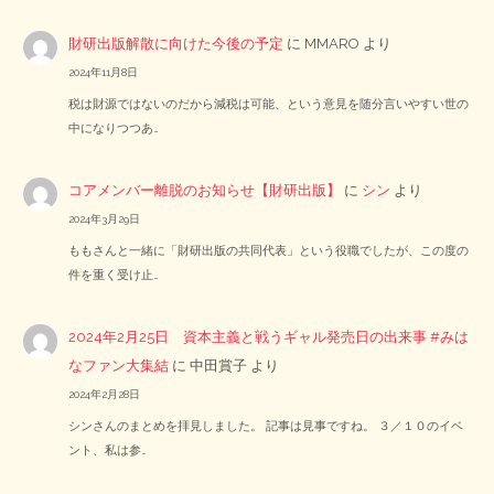
財研出版解散に向けた今後の予定
に
MMARO
より
2024年11月8日
税は財源ではないのだから減税は可能、という意見を随分言いやすい世の
中になりつつあ…
コアメンバー離脱のお知らせ【財研出版】
に
シン
より
2024年3月29日
ももさんと一緒に「財研出版の共同代表」という役職でしたが、この度の
件を重く受け止…
2024年2月25日 資本主義と戦うギャル発売日の出来事 #みは
なファン大集結
に
中田賞子
より
2024年2月28日
シンさんのまとめを拝見しました。 記事は見事ですね。 ３／１０のイベ
ント、私は参…