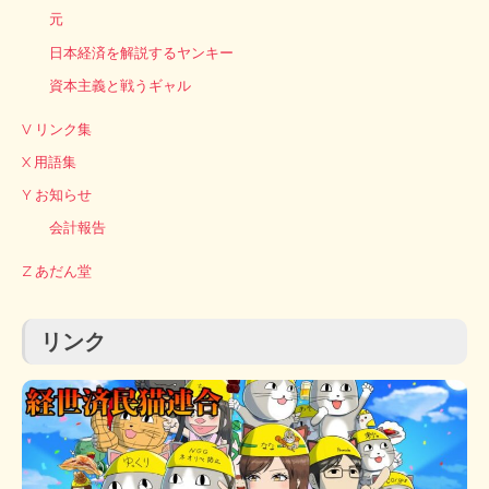
元
日本経済を解説するヤンキー
資本主義と戦うギャル
V リンク集
X 用語集
Y お知らせ
会計報告
Z あだん堂
リンク