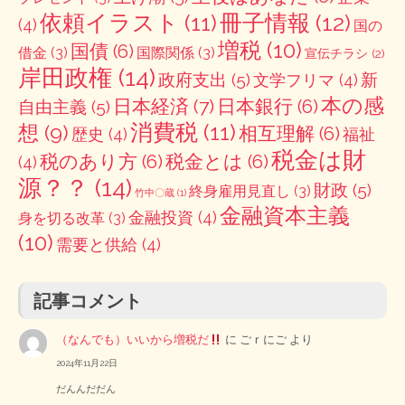
冊子情報
(12)
依頼イラスト
(11)
(4)
国の
増税
(10)
国債
(6)
借金
(3)
国際関係
(3)
宣伝チラシ
(2)
岸田政権
(14)
政府支出
(5)
新
文学フリマ
(4)
本の感
日本経済
(7)
日本銀行
(6)
自由主義
(5)
消費税
(11)
想
(9)
相互理解
(6)
歴史
(4)
福祉
税金は財
税のあり方
(6)
税金とは
(6)
(4)
源？？
(14)
財政
(5)
終身雇用見直し
(3)
竹中〇蔵
(1)
金融資本主義
金融投資
(4)
身を切る改革
(3)
(10)
需要と供給
(4)
記事コメント
（なんでも）いいから増税だ
に
ごｒにご
より
2024年11月22日
だんんだだん