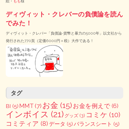
絵・
もも
様
ディヴィット・クレバーの負債論を読ん
でみた！
ディヴィット・クレバー「負債論-貨幣と暴力の5000年」以文社から
発行された770頁（定価6000円＋税）大作である！
タグ
お金
(15)
MMT
(7)
お金を例えで
(6)
BI
(5)
インボイス
(21)
コミケ
(10)
グッズ
(3)
コミティア
(8)
データ
(5)
バランスシート
(5)