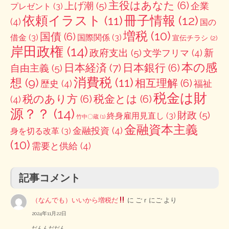
主役はあなた
(6)
上げ潮
(5)
企業
プレゼント
(3)
冊子情報
(12)
依頼イラスト
(11)
(4)
国の
増税
(10)
国債
(6)
借金
(3)
国際関係
(3)
宣伝チラシ
(2)
岸田政権
(14)
政府支出
(5)
新
文学フリマ
(4)
本の感
日本経済
(7)
日本銀行
(6)
自由主義
(5)
消費税
(11)
想
(9)
相互理解
(6)
歴史
(4)
福祉
税金は財
税のあり方
(6)
税金とは
(6)
(4)
源？？
(14)
財政
(5)
終身雇用見直し
(3)
竹中〇蔵
(1)
金融資本主義
金融投資
(4)
身を切る改革
(3)
(10)
需要と供給
(4)
記事コメント
（なんでも）いいから増税だ
に
ごｒにご
より
2024年11月22日
だんんだだん