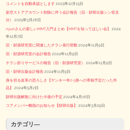
コメントを自動承認とします
2025年12月15日
架空ストアアカウント削除に伴う会計報告（旧・財研出版シン収支
分）
2025年3月28日
nyunさんの新しいMMT入門まとめ【MMTを知ってほしい会】
2024
年12月7日
旧・財源研究室に関連したチラシ発行部数
2024年11月9日
旧・財源研究室の会計報告
2024年11月9日
チラシ折りサービスの報告（旧・財源研究室）
2024年11月9日
旧・財研出版会計報告
2024年11月9日
身を切る改革の恐ろしさ【ヤンキー本0.5巻への寄稿予定だった作
品】
2024年5月2日
財研出版解散に向けた今後の予定
2024年4月16日
コアメンバー離脱のお知らせ【財研出版】
2024年3月29日
カテゴリ―