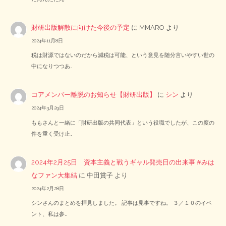
財研出版解散に向けた今後の予定
に
MMARO
より
2024年11月8日
税は財源ではないのだから減税は可能、という意見を随分言いやすい世の
中になりつつあ…
コアメンバー離脱のお知らせ【財研出版】
に
シン
より
2024年3月29日
ももさんと一緒に「財研出版の共同代表」という役職でしたが、この度の
件を重く受け止…
2024年2月25日 資本主義と戦うギャル発売日の出来事 #みは
なファン大集結
に
中田賞子
より
2024年2月28日
シンさんのまとめを拝見しました。 記事は見事ですね。 ３／１０のイベ
ント、私は参…