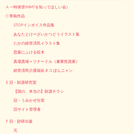
A 一時保管(MMTを知ってほしい会）
C 寄稿作品
STOPインボイス作品集
あなたとけーざいかつどうイラスト集
たかの経世済民イラスト集
思索にふける柾木
真場貴雄＝リナードル（兼業投資家）
経世済民介護福祉ネコ ぽんニャン
E 旧・財源研究室
【国の、本当の】財源チラシ
旧・うみかぜ分室
旧サイト管理者
F 旧・財研出版
元