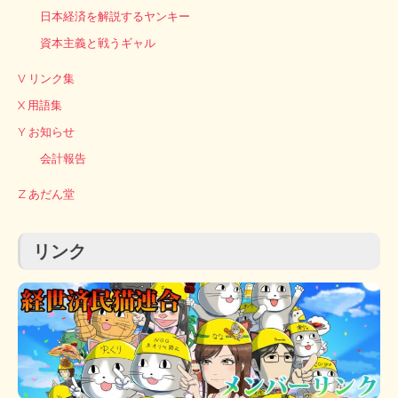
日本経済を解説するヤンキー
資本主義と戦うギャル
V リンク集
X 用語集
Y お知らせ
会計報告
Z あだん堂
リンク