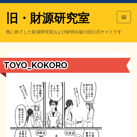
旧・財源研究室
既に終了した財源研究室および財研出版の旧公式サイトです
HOME
旧・財源研究室について
過去の主な刊行物
旧・財研出版について
TOYO_KOKORO
もっと知りたい方へ
旧・財源研究室について
【国の、本当の】財源チラシ／旧・財源研究室
チラシ発行部数
旧・財研出版について
シン財源はあなたです／合同誌／旧・サブカル分室
マネクリ戦士 RED & BLACK
会計報告
会計報告
日本経済を解説するヤンキー／MIHANAマンガ／旧・財研出版
MMTの学習資料