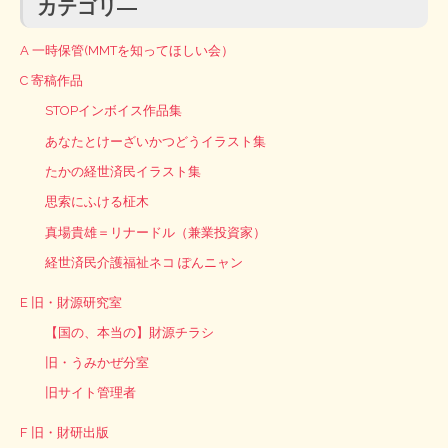
カテゴリ―
A 一時保管(MMTを知ってほしい会）
C 寄稿作品
STOPインボイス作品集
あなたとけーざいかつどうイラスト集
たかの経世済民イラスト集
思索にふける柾木
真場貴雄＝リナードル（兼業投資家）
経世済民介護福祉ネコ ぽんニャン
E 旧・財源研究室
【国の、本当の】財源チラシ
旧・うみかぜ分室
旧サイト管理者
F 旧・財研出版