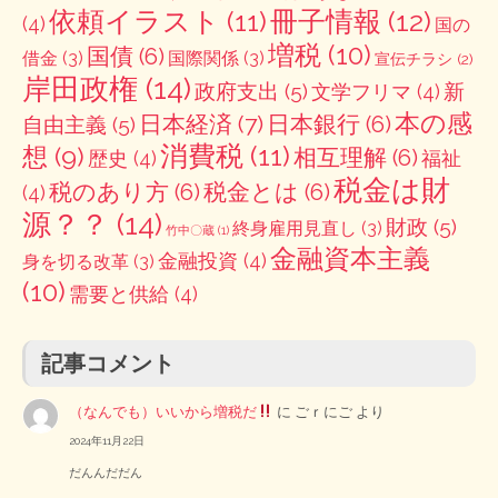
冊子情報
(12)
依頼イラスト
(11)
(4)
国の
増税
(10)
国債
(6)
借金
(3)
国際関係
(3)
宣伝チラシ
(2)
岸田政権
(14)
政府支出
(5)
新
文学フリマ
(4)
本の感
日本経済
(7)
日本銀行
(6)
自由主義
(5)
消費税
(11)
想
(9)
相互理解
(6)
歴史
(4)
福祉
税金は財
税のあり方
(6)
税金とは
(6)
(4)
源？？
(14)
財政
(5)
終身雇用見直し
(3)
竹中〇蔵
(1)
金融資本主義
金融投資
(4)
身を切る改革
(3)
(10)
需要と供給
(4)
記事コメント
（なんでも）いいから増税だ
に
ごｒにご
より
2024年11月22日
だんんだだん