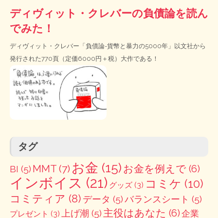
ディヴィット・クレバーの負債論を読ん
でみた！
ディヴィット・クレバー「負債論-貨幣と暴力の5000年」以文社から
発行された770頁（定価6000円＋税）大作である！
タグ
お金
(15)
MMT
(7)
お金を例えで
(6)
BI
(5)
インボイス
(21)
コミケ
(10)
グッズ
(3)
コミティア
(8)
データ
(5)
バランスシート
(5)
主役はあなた
(6)
上げ潮
(5)
企業
プレゼント
(3)