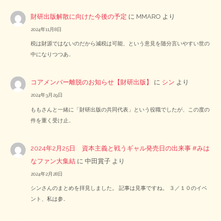
財研出版解散に向けた今後の予定
に
MMARO
より
2024年11月8日
税は財源ではないのだから減税は可能、という意見を随分言いやすい世の
中になりつつあ…
コアメンバー離脱のお知らせ【財研出版】
に
シン
より
2024年3月29日
ももさんと一緒に「財研出版の共同代表」という役職でしたが、この度の
件を重く受け止…
2024年2月25日 資本主義と戦うギャル発売日の出来事 #みは
なファン大集結
に
中田賞子
より
2024年2月28日
シンさんのまとめを拝見しました。 記事は見事ですね。 ３／１０のイベ
ント、私は参…