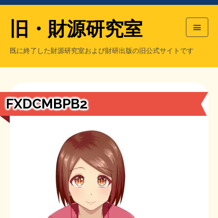
旧・財源研究室
既に終了した財源研究室および財研出版の旧公式サイトです
HOME
旧・財源研究室について
過去の主な刊行物
旧・財研出版について
FXDCMBPB2
もっと知りたい方へ
旧・財源研究室について
【国の、本当の】財源チラシ／旧・財源研究室
チラシ発行部数
旧・財研出版について
シン財源はあなたです／合同誌／旧・サブカル分室
マネクリ戦士 RED & BLACK
会計報告
会計報告
日本経済を解説するヤンキー／MIHANAマンガ／旧・財研出版
MMTの学習資料