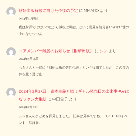
財研出版解散に向けた今後の予定
に
MMARO
より
2024年11月8日
税は財源ではないのだから減税は可能、という意見を随分言いやすい世の
中になりつつあ…
コアメンバー離脱のお知らせ【財研出版】
に
シン
より
2024年3月29日
ももさんと一緒に「財研出版の共同代表」という役職でしたが、この度の
件を重く受け止…
2024年2月25日 資本主義と戦うギャル発売日の出来事 #みは
なファン大集結
に
中田賞子
より
2024年2月28日
シンさんのまとめを拝見しました。 記事は見事ですね。 ３／１０のイベ
ント、私は参…