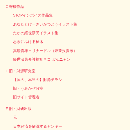
C 寄稿作品
STOPインボイス作品集
あなたとけーざいかつどうイラスト集
たかの経世済民イラスト集
思索にふける柾木
真場貴雄＝リナードル（兼業投資家）
経世済民介護福祉ネコ ぽんニャン
E 旧・財源研究室
【国の、本当の】財源チラシ
旧・うみかぜ分室
旧サイト管理者
F 旧・財研出版
元
日本経済を解説するヤンキー