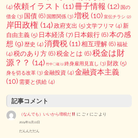
冊子情報
(12)
依頼イラスト
(11)
(4)
国の
増税
(10)
国債
(6)
借金
(3)
国際関係
(3)
宣伝チラシ
(2)
岸田政権
(14)
政府支出
(5)
新
文学フリマ
(4)
本の感
日本経済
(7)
日本銀行
(6)
自由主義
(5)
消費税
(11)
想
(9)
相互理解
(6)
歴史
(4)
福祉
税金は財
税のあり方
(6)
税金とは
(6)
(4)
源？？
(14)
財政
(5)
終身雇用見直し
(3)
竹中〇蔵
(1)
金融資本主義
金融投資
(4)
身を切る改革
(3)
(10)
需要と供給
(4)
記事コメント
（なんでも）いいから増税だ
に
ごｒにご
より
2024年11月22日
だんんだだん