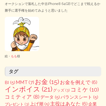
オークションで落札した中古iPhone8 64GBでどこまで戦えるか
勝手に選手権を始めてみようと思いました
絵・
もも
様
タグ
お金
(15)
MMT
(7)
お金を例えで
(6)
BI
(5)
インボイス
(21)
コミケ
(10)
グッズ
(3)
コミティア
(8)
データ
(5)
バランスシート
(5)
主役はあなた
(6)
上げ潮
(5)
企業
プレゼント
(3)