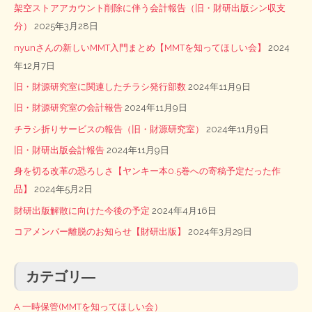
架空ストアアカウント削除に伴う会計報告（旧・財研出版シン収支
分）
2025年3月28日
nyunさんの新しいMMT入門まとめ【MMTを知ってほしい会】
2024
年12月7日
旧・財源研究室に関連したチラシ発行部数
2024年11月9日
旧・財源研究室の会計報告
2024年11月9日
チラシ折りサービスの報告（旧・財源研究室）
2024年11月9日
旧・財研出版会計報告
2024年11月9日
身を切る改革の恐ろしさ【ヤンキー本0.5巻への寄稿予定だった作
品】
2024年5月2日
財研出版解散に向けた今後の予定
2024年4月16日
コアメンバー離脱のお知らせ【財研出版】
2024年3月29日
カテゴリ―
A 一時保管(MMTを知ってほしい会）