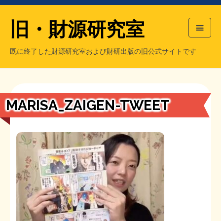
旧・財源研究室
既に終了した財源研究室および財研出版の旧公式サイトです
HOME
旧・財源研究室について
過去の主な刊行物
旧・財研出版について
MARISA_ZAIGEN-TWEET
もっと知りたい方へ
旧・財源研究室について
【国の、本当の】財源チラシ／旧・財源研究室
チラシ発行部数
旧・財研出版について
シン財源はあなたです／合同誌／旧・サブカル分室
マネクリ戦士 RED & BLACK
会計報告
会計報告
日本経済を解説するヤンキー／MIHANAマンガ／旧・財研出版
MMTの学習資料