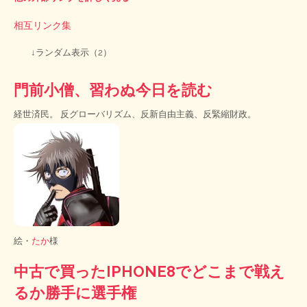
相互リンク集
↓ランダム表示（2）
門前小僧、習わぬ今日を読む
経世済民。 反グローバリズム、反新自由主義、反緊縮財政。
絵・
たか
様
中古で買ったIPHONE8でどこまで戦え
るか勝手に選手権