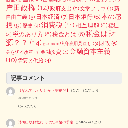
岸田政権
(14)
政府支出
(5)
新
文学フリマ
(4)
本の感
日本経済
(7)
日本銀行
(6)
自由主義
(5)
消費税
(11)
想
(9)
相互理解
(6)
歴史
(4)
福祉
税金は財
税のあり方
(6)
税金とは
(6)
(4)
源？？
(14)
財政
(5)
終身雇用見直し
(3)
竹中〇蔵
(1)
金融資本主義
金融投資
(4)
身を切る改革
(3)
(10)
需要と供給
(4)
記事コメント
（なんでも）いいから増税だ
に
ごｒにご
より
2024年11月22日
だんんだだん
財研出版解散に向けた今後の予定
に
MMARO
より