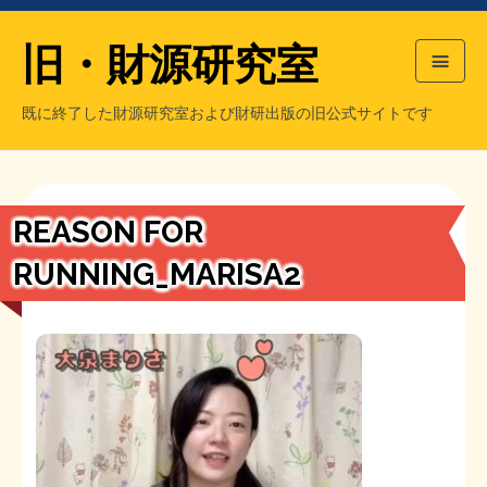
旧・財源研究室
既に終了した財源研究室および財研出版の旧公式サイトです
HOME
旧・財源研究室について
過去の主な刊行物
旧・財研出版について
REASON FOR
もっと知りたい方へ
RUNNING_MARISA2
旧・財源研究室について
【国の、本当の】財源チラシ／旧・財源研究室
チラシ発行部数
旧・財研出版について
シン財源はあなたです／合同誌／旧・サブカル分室
マネクリ戦士 RED & BLACK
会計報告
会計報告
日本経済を解説するヤンキー／MIHANAマンガ／旧・財研出版
MMTの学習資料