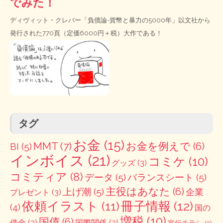
でみた！
ディヴィット・クレバー「負債論-貨幣と暴力の5000年」以文社から
発行された770頁（定価6000円＋税）大作である！
タグ
お金
(15)
MMT
(7)
お金を例えで
(6)
BI
(5)
インボイス
(21)
コミケ
(10)
グッズ
(3)
コミティア
(8)
データ
(5)
バランスシート
(5)
主役はあなた
(6)
上げ潮
(5)
企業
プレゼント
(3)
冊子情報
(12)
依頼イラスト
(11)
(4)
国の
増税
(10)
国債
(6)
借金
(3)
国際関係
(3)
宣伝チラシ
(2)