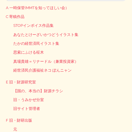
A 一時保管(MMTを知ってほしい会）
C 寄稿作品
STOPインボイス作品集
あなたとけーざいかつどうイラスト集
たかの経世済民イラスト集
思索にふける柾木
真場貴雄＝リナードル（兼業投資家）
経世済民介護福祉ネコ ぽんニャン
E 旧・財源研究室
【国の、本当の】財源チラシ
旧・うみかぜ分室
旧サイト管理者
F 旧・財研出版
元