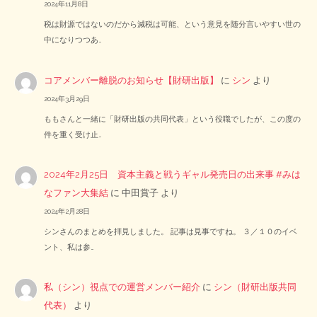
2024年11月8日
税は財源ではないのだから減税は可能、という意見を随分言いやすい世の
中になりつつあ…
コアメンバー離脱のお知らせ【財研出版】
に
シン
より
2024年3月29日
ももさんと一緒に「財研出版の共同代表」という役職でしたが、この度の
件を重く受け止…
2024年2月25日 資本主義と戦うギャル発売日の出来事 #みは
なファン大集結
に
中田賞子
より
2024年2月28日
シンさんのまとめを拝見しました。 記事は見事ですね。 ３／１０のイベ
ント、私は参…
私（シン）視点での運営メンバー紹介
に
シン（財研出版共同
代表）
より