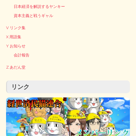
日本経済を解説するヤンキー
資本主義と戦うギャル
V リンク集
X 用語集
Y お知らせ
会計報告
Z あだん堂
リンク