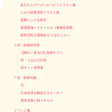
あなたとけーざいかつどうイラスト集
たかの経世済民イラスト集
思索にふける柾木
真場貴雄＝リナードル（兼業投資家）
経世済民介護福祉ネコ ぽんニャン
E 旧・財源研究室
【国の、本当の】財源チラシ
旧・うみかぜ分室
旧サイト管理者
F 旧・財研出版
元
日本経済を解説するヤンキー
資本主義と戦うギャル
V リンク集