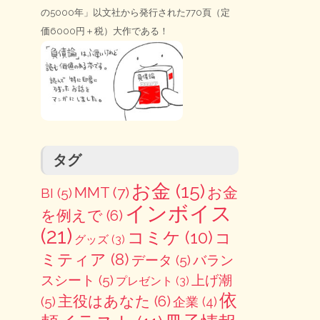
の5000年」以文社から発行された770頁（定
価6000円＋税）大作である！
タグ
お金
(15)
MMT
(7)
お金
BI
(5)
インボイス
を例えで
(6)
(21)
コミケ
(10)
コ
グッズ
(3)
ミティア
(8)
データ
(5)
バラン
スシート
(5)
上げ潮
プレゼント
(3)
依
主役はあなた
(6)
(5)
企業
(4)