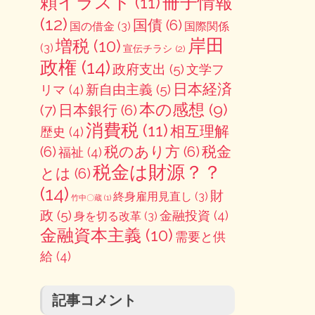
冊子情報
頼イラスト
(11)
(12)
国債
(6)
国の借金
(3)
国際関係
岸田
増税
(10)
(3)
宣伝チラシ
(2)
政権
(14)
政府支出
(5)
文学フ
日本経済
新自由主義
(5)
リマ
(4)
本の感想
(9)
(7)
日本銀行
(6)
消費税
(11)
相互理解
歴史
(4)
(6)
税のあり方
(6)
税金
福祉
(4)
税金は財源？？
とは
(6)
(14)
財
終身雇用見直し
(3)
竹中〇蔵
(1)
政
(5)
金融投資
(4)
身を切る改革
(3)
金融資本主義
(10)
需要と供
給
(4)
記事コメント