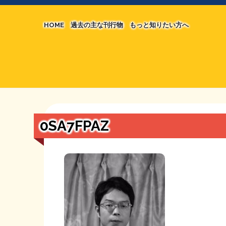
HOME
過去の主な刊行物
もっと知りたい方へ
【国の、本当の】財源チラシ／旧・財源研究室
マネクリ戦士 RED & BLACK
シン財源はあなたです／合同誌／旧・サブカル分
MMTの学習資料
日本経済を解説するヤンキー／MIHANAマンガ
STOPインボイス作品集
0SA7FPAZ
たかの経世済民イラスト集
用語集