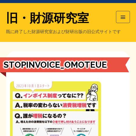
旧・財源研究室
既に終了した財源研究室および財研出版の旧公式サイトです
HOME
旧・財源研究室について
過去の主な刊行物
旧・財研出版について
STOPINVOICE_OMOTEUE
もっと知りたい方へ
旧・財源研究室について
【国の、本当の】財源チラシ／旧・財源研究室
チラシ発行部数
旧・財研出版について
シン財源はあなたです／合同誌／旧・サブカル分室
マネクリ戦士 RED & BLACK
会計報告
会計報告
日本経済を解説するヤンキー／MIHANAマンガ／旧・財研出版
MMTの学習資料