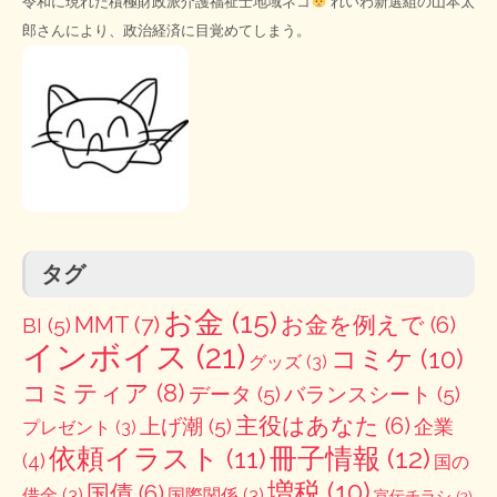
令和に現れた積極財政派介護福祉士地域ネコ
れいわ新選組の山本太
郎さんにより、政治経済に目覚めてしまう。
タグ
お金
(15)
MMT
(7)
お金を例えで
(6)
BI
(5)
インボイス
(21)
コミケ
(10)
グッズ
(3)
コミティア
(8)
データ
(5)
バランスシート
(5)
主役はあなた
(6)
上げ潮
(5)
企業
プレゼント
(3)
冊子情報
(12)
依頼イラスト
(11)
(4)
国の
増税
(10)
国債
(6)
借金
(3)
国際関係
(3)
宣伝チラシ
(2)