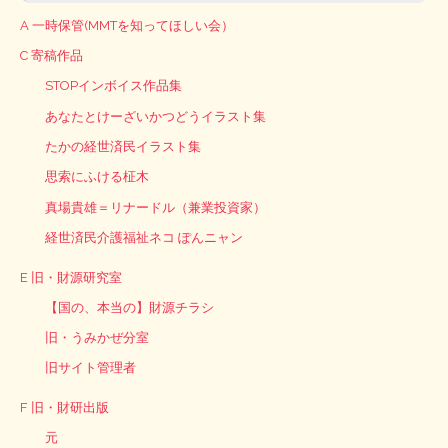
A 一時保管(MMTを知ってほしい会）
C 寄稿作品
STOPインボイス作品集
あなたとけーざいかつどうイラスト集
たかの経世済民イラスト集
思索にふける柾木
真場貴雄＝リナードル（兼業投資家）
経世済民介護福祉ネコ ぽんニャン
E 旧・財源研究室
【国の、本当の】財源チラシ
旧・うみかぜ分室
旧サイト管理者
F 旧・財研出版
元