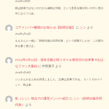
2024年11月8日
税は財源ではないのだから減税は可能、という意見を随分言いやすい世の
中になりつつあ…
コアメンバー離脱のお知らせ【財研出版】
に
シン
より
2024年3月29日
ももさんと一緒に「財研出版の共同代表」という役職でしたが、この度の
件を重く受け止…
2024年2月25日 資本主義と戦うギャル発売日の出来事 #みは
なファン大集結
に
中田賞子
より
2024年2月28日
シンさんのまとめを拝見しました。 記事は見事ですね。 ３／１０のイベ
ント、私は参…
私（シン）視点での運営メンバー紹介
に
シン（財研出版共同
代表）
より