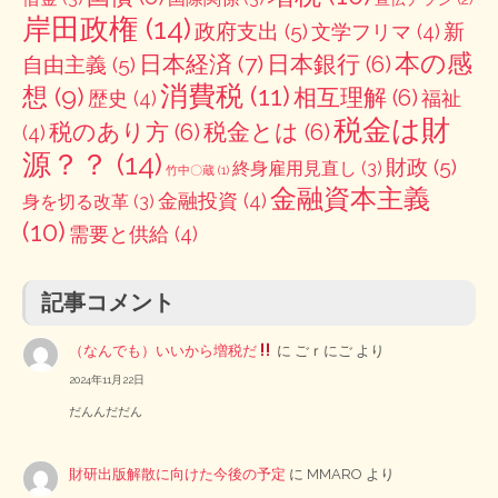
岸田政権
(14)
政府支出
(5)
新
文学フリマ
(4)
本の感
日本経済
(7)
日本銀行
(6)
自由主義
(5)
消費税
(11)
想
(9)
相互理解
(6)
歴史
(4)
福祉
税金は財
税のあり方
(6)
税金とは
(6)
(4)
源？？
(14)
財政
(5)
終身雇用見直し
(3)
竹中〇蔵
(1)
金融資本主義
金融投資
(4)
身を切る改革
(3)
(10)
需要と供給
(4)
記事コメント
（なんでも）いいから増税だ
に
ごｒにご
より
2024年11月22日
だんんだだん
財研出版解散に向けた今後の予定
に
MMARO
より