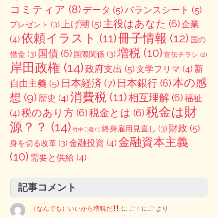
コミティア
(8)
データ
(5)
バランスシート
(5)
主役はあなた
(6)
上げ潮
(5)
企業
プレゼント
(3)
冊子情報
(12)
依頼イラスト
(11)
(4)
国の
増税
(10)
国債
(6)
借金
(3)
国際関係
(3)
宣伝チラシ
(2)
岸田政権
(14)
政府支出
(5)
新
文学フリマ
(4)
本の感
日本経済
(7)
日本銀行
(6)
自由主義
(5)
消費税
(11)
想
(9)
相互理解
(6)
歴史
(4)
福祉
税金は財
税のあり方
(6)
税金とは
(6)
(4)
源？？
(14)
財政
(5)
終身雇用見直し
(3)
竹中〇蔵
(1)
金融資本主義
金融投資
(4)
身を切る改革
(3)
(10)
需要と供給
(4)
記事コメント
（なんでも）いいから増税だ
に
ごｒにご
より