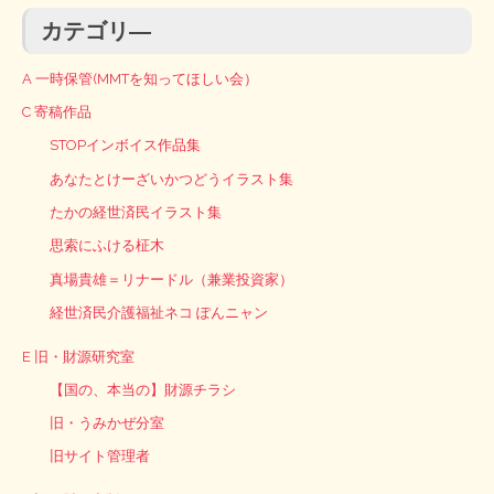
カテゴリ―
A 一時保管(MMTを知ってほしい会）
C 寄稿作品
STOPインボイス作品集
あなたとけーざいかつどうイラスト集
たかの経世済民イラスト集
思索にふける柾木
真場貴雄＝リナードル（兼業投資家）
経世済民介護福祉ネコ ぽんニャン
E 旧・財源研究室
【国の、本当の】財源チラシ
旧・うみかぜ分室
旧サイト管理者