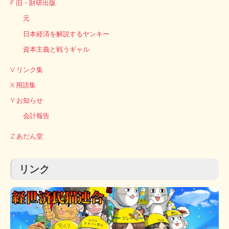
F 旧・財研出版
元
日本経済を解説するヤンキー
資本主義と戦うギャル
V リンク集
X 用語集
Y お知らせ
会計報告
Z あだん堂
リンク