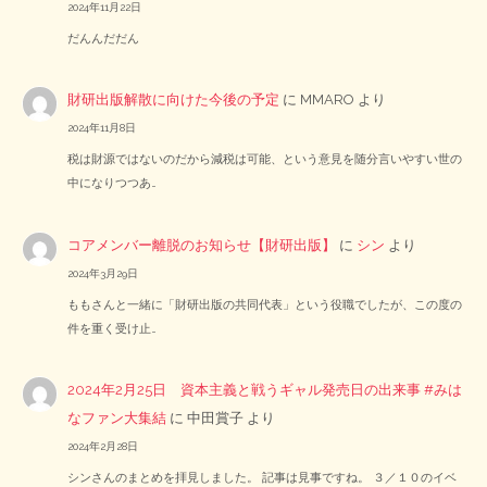
2024年11月22日
だんんだだん
財研出版解散に向けた今後の予定
に
MMARO
より
2024年11月8日
税は財源ではないのだから減税は可能、という意見を随分言いやすい世の
中になりつつあ…
コアメンバー離脱のお知らせ【財研出版】
に
シン
より
2024年3月29日
ももさんと一緒に「財研出版の共同代表」という役職でしたが、この度の
件を重く受け止…
2024年2月25日 資本主義と戦うギャル発売日の出来事 #みは
なファン大集結
に
中田賞子
より
2024年2月28日
シンさんのまとめを拝見しました。 記事は見事ですね。 ３／１０のイベ