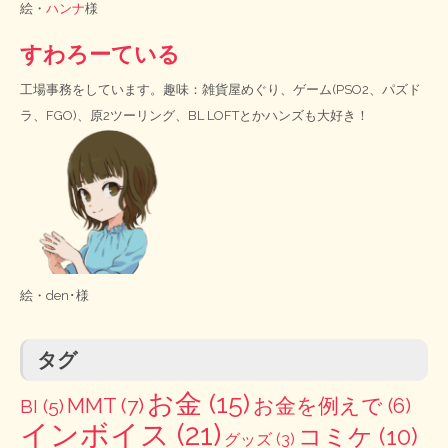
絵・
ハンナ
様
すわろーている
工場事務をしています。趣味：雑貨屋めぐり、ゲーム(PSO2、パズド
ラ、FGO)、原2ツーリング、BL LOFTとかハンズも大好き！
絵・
den･様
タグ
お金
(15)
MMT
(7)
お金を例えで
(6)
BI
(5)
インボイス
(21)
コミケ
(10)
グッズ
(3)