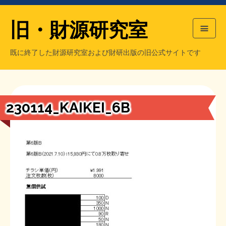
旧・財源研究室
既に終了した財源研究室および財研出版の旧公式サイトです
HOME
旧・財源研究室について
過去の主な刊行物
旧・財研出版について
230114_KAIKEI_6B
もっと知りたい方へ
旧・財源研究室について
【国の、本当の】財源チラシ／旧・財源研究室
チラシ発行部数
旧・財研出版について
シン財源はあなたです／合同誌／旧・サブカル分室
マネクリ戦士 RED & BLACK
会計報告
会計報告
日本経済を解説するヤンキー／MIHANAマンガ／旧・財研出版
MMTの学習資料