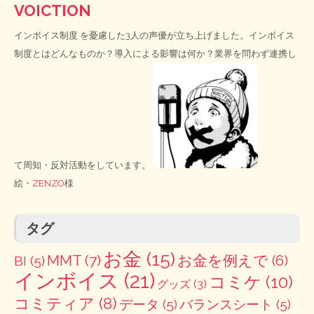
VOICTION
インボイス制度
を憂慮した3人の声優が立ち上げました。インボイス
制度とはどんなものか？導入による影響は何か？業界を問わず連携し
て周知・反対活動をしています。
絵・
ZENZO
様
タグ
お金
(15)
MMT
(7)
お金を例えで
(6)
BI
(5)
インボイス
(21)
コミケ
(10)
グッズ
(3)
コミティア
(8)
データ
(5)
バランスシート
(5)