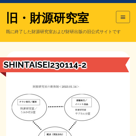
旧・財源研究室
既に終了した財源研究室および財研出版の旧公式サイトです
HOME
旧・財源研究室について
過去の主な刊行物
旧・財研出版について
SHINTAISEI230114-2
もっと知りたい方へ
旧・財源研究室について
【国の、本当の】財源チラシ／旧・財源研究室
チラシ発行部数
旧・財研出版について
シン財源はあなたです／合同誌／旧・サブカル分室
マネクリ戦士 RED & BLACK
会計報告
会計報告
日本経済を解説するヤンキー／MIHANAマンガ／旧・財研出版
MMTの学習資料