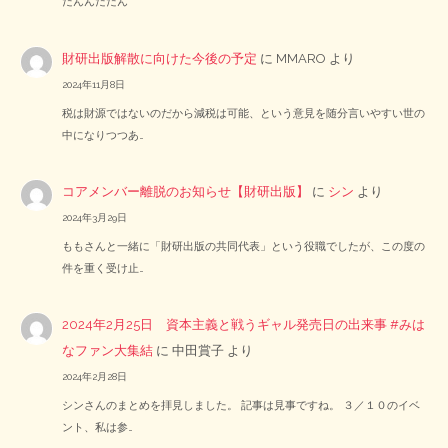
だんんだだん
財研出版解散に向けた今後の予定
に
MMARO
より
2024年11月8日
税は財源ではないのだから減税は可能、という意見を随分言いやすい世の
中になりつつあ…
コアメンバー離脱のお知らせ【財研出版】
に
シン
より
2024年3月29日
ももさんと一緒に「財研出版の共同代表」という役職でしたが、この度の
件を重く受け止…
2024年2月25日 資本主義と戦うギャル発売日の出来事 #みは
なファン大集結
に
中田賞子
より
2024年2月28日
シンさんのまとめを拝見しました。 記事は見事ですね。 ３／１０のイベ
ント、私は参…