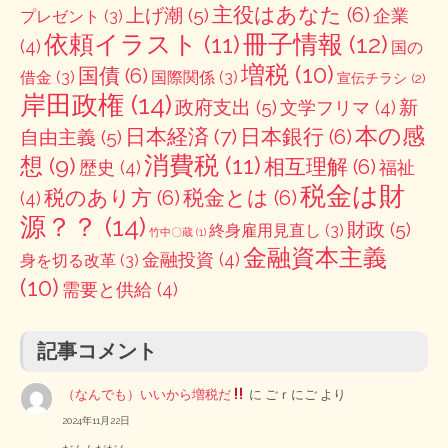
主役はあなた
(6)
上げ潮
(5)
企業
プレゼント
(3)
冊子情報
(12)
依頼イラスト
(11)
(4)
国の
増税
(10)
国債
(6)
借金
(3)
国際関係
(3)
宣伝チラシ
(2)
岸田政権
(14)
政府支出
(5)
新
文学フリマ
(4)
本の感
日本経済
(7)
日本銀行
(6)
自由主義
(5)
消費税
(11)
想
(9)
相互理解
(6)
歴史
(4)
福祉
税金は財
税のあり方
(6)
税金とは
(6)
(4)
源？？
(14)
財政
(5)
終身雇用見直し
(3)
竹中〇蔵
(1)
金融資本主義
金融投資
(4)
身を切る改革
(3)
(10)
需要と供給
(4)
記事コメント
（なんでも）いいから増税だ
に
ごｒにご
より
2024年11月22日