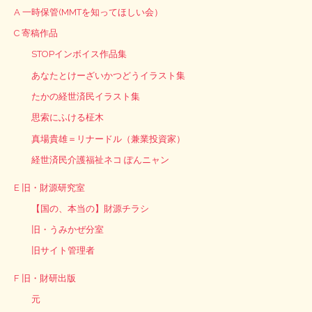
A 一時保管(MMTを知ってほしい会）
C 寄稿作品
STOPインボイス作品集
あなたとけーざいかつどうイラスト集
たかの経世済民イラスト集
思索にふける柾木
真場貴雄＝リナードル（兼業投資家）
経世済民介護福祉ネコ ぽんニャン
E 旧・財源研究室
【国の、本当の】財源チラシ
旧・うみかぜ分室
旧サイト管理者
F 旧・財研出版
元