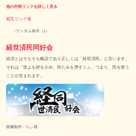
他の外部リンクを詳しく見る
相互リンク集
↓ランダム表示（2）
経世済民同好会
経済とはそもそも略語であり正しくは「経世済民」と言います。
それは「世よを經をさめ、民たみを濟すくふ」つまり、民を救う
ことが含まれます。
画像制作・
ちぃ
様