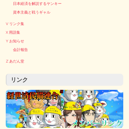
日本経済を解説するヤンキー
資本主義と戦うギャル
V リンク集
X 用語集
Y お知らせ
会計報告
Z あだん堂
リンク