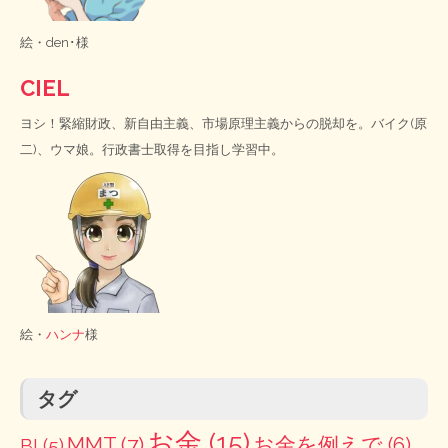
絵・
den･様
CIEL
ヨシ！緊縮財政、新自由主義、市場原理主義からの脱却を。バイク(原
二)、ウマ娘。行政書士取得を目指し学習中。
絵・
ハンナ
様
タグ
お金
(15)
MMT
(7)
お金を例えで
(6)
BI
(5)