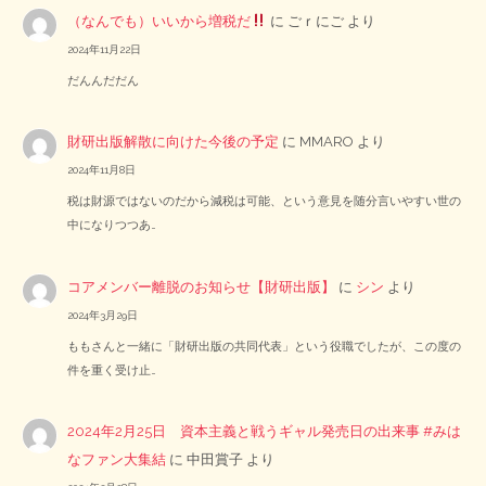
（なんでも）いいから増税だ
に
ごｒにご
より
2024年11月22日
だんんだだん
財研出版解散に向けた今後の予定
に
MMARO
より
2024年11月8日
税は財源ではないのだから減税は可能、という意見を随分言いやすい世の
中になりつつあ…
コアメンバー離脱のお知らせ【財研出版】
に
シン
より
2024年3月29日
ももさんと一緒に「財研出版の共同代表」という役職でしたが、この度の
件を重く受け止…
2024年2月25日 資本主義と戦うギャル発売日の出来事 #みは
なファン大集結
に
中田賞子
より