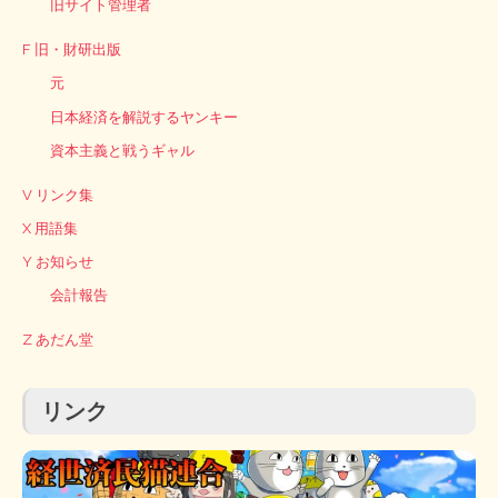
旧サイト管理者
F 旧・財研出版
元
日本経済を解説するヤンキー
資本主義と戦うギャル
V リンク集
X 用語集
Y お知らせ
会計報告
Z あだん堂
リンク