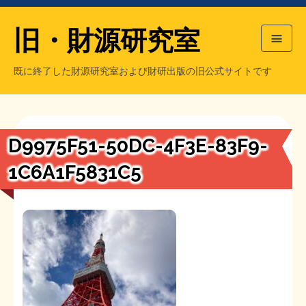
旧・財源研究室
既に終了した財源研究室および財研出版の旧公式サイトです
HOME
旧・財源研究室について
過去の主な刊行物
旧・財研出版について
D9975F51-50DC-4F3E-83F9-
もっと知りたい方へ
1C6A1F5831C5
旧・財源研究室について
【国の、本当の】財源チラシ／旧・財源研究室
チラシ発行部数
旧・財研出版について
シン財源はあなたです／合同誌／旧・サブカル分室
マネクリ戦士 RED & BLACK
会計報告
会計報告
日本経済を解説するヤンキー／MIHANAマンガ／旧・財研出版
MMTの学習資料