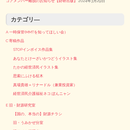
コアメンバー離脱のお知らせ【財研出版】
2024年3月29日
カテゴリ―
A 一時保管(MMTを知ってほしい会）
C 寄稿作品
STOPインボイス作品集
あなたとけーざいかつどうイラスト集
たかの経世済民イラスト集
思索にふける柾木
真場貴雄＝リナードル（兼業投資家）
経世済民介護福祉ネコ ぽんニャン
E 旧・財源研究室
【国の、本当の】財源チラシ
旧・うみかぜ分室