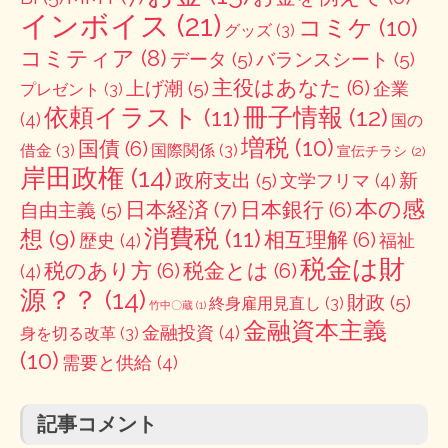
インボイス
(21)
コミケ
(10)
グッズ
(3)
コミティア
(8)
データ
(5)
バランスシート
(5)
主役はあなた
(6)
上げ潮
(5)
企業
プレゼント
(3)
冊子情報
(12)
依頼イラスト
(11)
(4)
国の
増税
(10)
国債
(6)
借金
(3)
国際関係
(3)
宣伝チラシ
(2)
岸田政権
(14)
政府支出
(5)
新
文学フリマ
(4)
本の感
日本経済
(7)
日本銀行
(6)
自由主義
(5)
消費税
(11)
想
(9)
相互理解
(6)
歴史
(4)
福祉
税金は財
税のあり方
(6)
税金とは
(6)
(4)
源？？
(14)
財政
(5)
終身雇用見直し
(3)
竹中〇蔵
(1)
金融資本主義
金融投資
(4)
身を切る改革
(3)
(10)
需要と供給
(4)
記事コメント