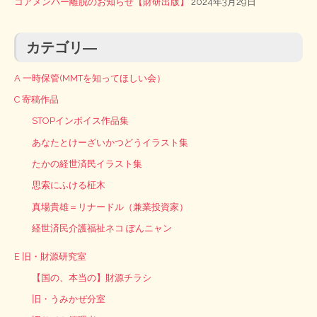
コアメンバー離脱のお知らせ【財研出版】
2024年3月29日
カテゴリ―
A 一時保管(MMTを知ってほしい会）
C 寄稿作品
STOPインボイス作品集
あなたとけーざいかつどうイラスト集
たかの経世済民イラスト集
思索にふける柾木
真場貴雄＝リナードル（兼業投資家）
経世済民介護福祉ネコ ぽんニャン
E 旧・財源研究室
【国の、本当の】財源チラシ
旧・うみかぜ分室