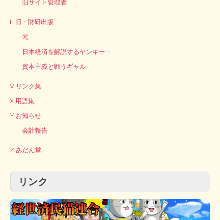
旧サイト管理者
F 旧・財研出版
元
日本経済を解説するヤンキー
資本主義と戦うギャル
V リンク集
X 用語集
Y お知らせ
会計報告
Z あだん堂
リンク