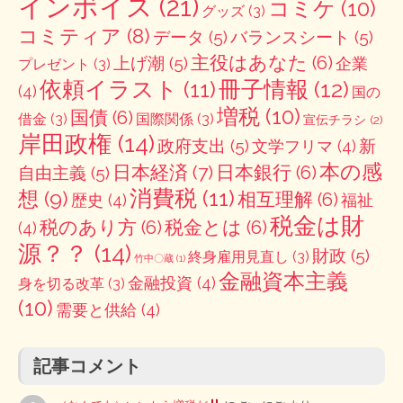
インボイス
(21)
コミケ
(10)
グッズ
(3)
コミティア
(8)
データ
(5)
バランスシート
(5)
主役はあなた
(6)
上げ潮
(5)
企業
プレゼント
(3)
冊子情報
(12)
依頼イラスト
(11)
(4)
国の
増税
(10)
国債
(6)
借金
(3)
国際関係
(3)
宣伝チラシ
(2)
岸田政権
(14)
政府支出
(5)
新
文学フリマ
(4)
本の感
日本経済
(7)
日本銀行
(6)
自由主義
(5)
消費税
(11)
想
(9)
相互理解
(6)
歴史
(4)
福祉
税金は財
税のあり方
(6)
税金とは
(6)
(4)
源？？
(14)
財政
(5)
終身雇用見直し
(3)
竹中〇蔵
(1)
金融資本主義
金融投資
(4)
身を切る改革
(3)
(10)
需要と供給
(4)
記事コメント