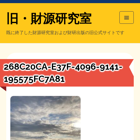
旧・財源研究室
既に終了した財源研究室および財研出版の旧公式サイトです
HOME
旧・財源研究室について
過去の主な刊行物
旧・財研出版について
268C20CA-E37F-4096-9141-
もっと知りたい方へ
195575FC7A81
旧・財源研究室について
【国の、本当の】財源チラシ／旧・財源研究室
チラシ発行部数
旧・財研出版について
シン財源はあなたです／合同誌／旧・サブカル分室
マネクリ戦士 RED & BLACK
会計報告
会計報告
日本経済を解説するヤンキー／MIHANAマンガ／旧・財研出版
MMTの学習資料