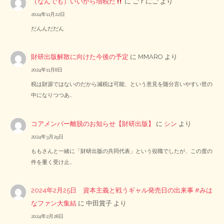
（なんでも）いいから増税だ
に
ごｒにご
より
2024年11月22日
だんんだだん
財研出版解散に向けた今後の予定
に
MMARO
より
2024年11月8日
税は財源ではないのだから減税は可能、という意見を随分言いやすい世の
中になりつつあ…
コアメンバー離脱のお知らせ【財研出版】
に
シン
より
2024年3月29日
ももさんと一緒に「財研出版の共同代表」という役職でしたが、この度の
件を重く受け止…
2024年2月25日 資本主義と戦うギャル発売日の出来事 #みは
なファン大集結
に
中田賞子
より
2024年2月28日