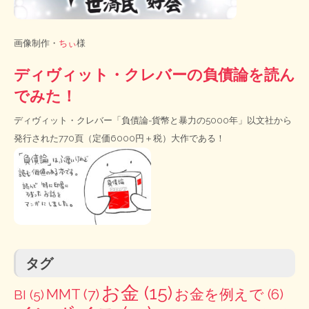
画像制作・
ちぃ
様
ディヴィット・クレバーの負債論を読ん
でみた！
ディヴィット・クレバー「負債論-貨幣と暴力の5000年」以文社から
発行された770頁（定価6000円＋税）大作である！
タグ
お金
(15)
MMT
(7)
お金を例えで
(6)
BI
(5)