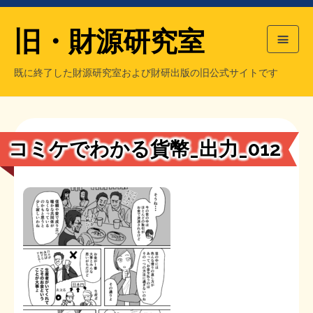
旧・財源研究室
既に終了した財源研究室および財研出版の旧公式サイトです
HOME
旧・財源研究室について
過去の主な刊行物
旧・財研出版について
コミケでわかる貨幣_出力_012
もっと知りたい方へ
旧・財源研究室について
【国の、本当の】財源チラシ／旧・財源研究室
チラシ発行部数
旧・財研出版について
シン財源はあなたです／合同誌／旧・サブカル分室
マネクリ戦士 RED & BLACK
会計報告
会計報告
日本経済を解説するヤンキー／MIHANAマンガ／旧・財研出版
MMTの学習資料