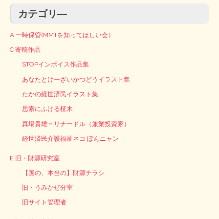
カテゴリ―
A 一時保管(MMTを知ってほしい会）
C 寄稿作品
STOPインボイス作品集
あなたとけーざいかつどうイラスト集
たかの経世済民イラスト集
思索にふける柾木
真場貴雄＝リナードル（兼業投資家）
経世済民介護福祉ネコ ぽんニャン
E 旧・財源研究室
【国の、本当の】財源チラシ
旧・うみかぜ分室
旧サイト管理者