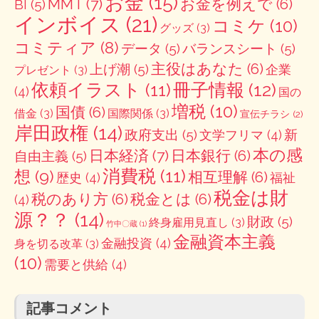
お金
(15)
MMT
(7)
お金を例えで
(6)
BI
(5)
インボイス
(21)
コミケ
(10)
グッズ
(3)
コミティア
(8)
データ
(5)
バランスシート
(5)
主役はあなた
(6)
上げ潮
(5)
企業
プレゼント
(3)
冊子情報
(12)
依頼イラスト
(11)
(4)
国の
増税
(10)
国債
(6)
借金
(3)
国際関係
(3)
宣伝チラシ
(2)
岸田政権
(14)
政府支出
(5)
新
文学フリマ
(4)
本の感
日本経済
(7)
日本銀行
(6)
自由主義
(5)
消費税
(11)
想
(9)
相互理解
(6)
歴史
(4)
福祉
税金は財
税のあり方
(6)
税金とは
(6)
(4)
源？？
(14)
財政
(5)
終身雇用見直し
(3)
竹中〇蔵
(1)
金融資本主義
金融投資
(4)
身を切る改革
(3)
(10)
需要と供給
(4)
記事コメント