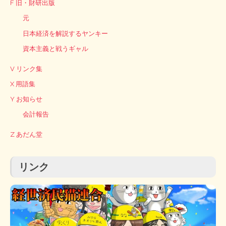
F 旧・財研出版
元
日本経済を解説するヤンキー
資本主義と戦うギャル
V リンク集
X 用語集
Y お知らせ
会計報告
Z あだん堂
リンク