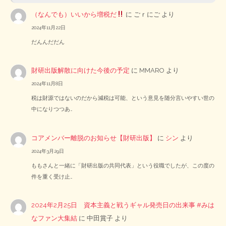
（なんでも）いいから増税だ
に
ごｒにご
より
2024年11月22日
だんんだだん
財研出版解散に向けた今後の予定
に
MMARO
より
2024年11月8日
税は財源ではないのだから減税は可能、という意見を随分言いやすい世の
中になりつつあ…
コアメンバー離脱のお知らせ【財研出版】
に
シン
より
2024年3月29日
ももさんと一緒に「財研出版の共同代表」という役職でしたが、この度の
件を重く受け止…
2024年2月25日 資本主義と戦うギャル発売日の出来事 #みは
なファン大集結
に
中田賞子
より