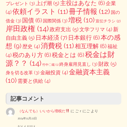
主役はあなた
(6)
上げ潮
(5)
企業
プレゼント
(3)
冊子情報
(12)
依頼イラスト
(11)
(4)
国の
増税
(10)
国債
(6)
借金
(3)
国際関係
(3)
宣伝チラシ
(2)
岸田政権
(14)
政府支出
(5)
新
文学フリマ
(4)
本の感
日本経済
(7)
日本銀行
(6)
自由主義
(5)
消費税
(11)
想
(9)
相互理解
(6)
歴史
(4)
福祉
税金は財
税のあり方
(6)
税金とは
(6)
(4)
源？？
(14)
財政
(5)
終身雇用見直し
(3)
竹中〇蔵
(1)
金融資本主義
金融投資
(4)
身を切る改革
(3)
(10)
需要と供給
(4)
記事コメント
（なんでも）いいから増税だ
に
ごｒにご
より
2024年11月22日
だんんだだん