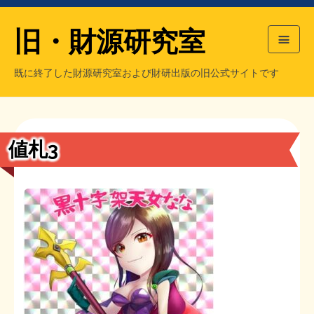
旧・財源研究室
既に終了した財源研究室および財研出版の旧公式サイトです
HOME
旧・財源研究室について
過去の主な刊行物
旧・財研出版について
値札3
もっと知りたい方へ
旧・財源研究室について
【国の、本当の】財源チラシ／旧・財源研究室
チラシ発行部数
旧・財研出版について
シン財源はあなたです／合同誌／旧・サブカル分室
マネクリ戦士 RED & BLACK
会計報告
会計報告
日本経済を解説するヤンキー／MIHANAマンガ／旧・財研出版
MMTの学習資料