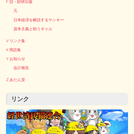
F 旧・財研出版
元
日本経済を解説するヤンキー
資本主義と戦うギャル
V リンク集
X 用語集
Y お知らせ
会計報告
Z あだん堂
リンク