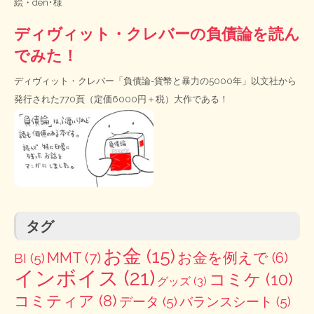
絵・
den･様
ディヴィット・クレバーの負債論を読ん
でみた！
ディヴィット・クレバー「負債論-貨幣と暴力の5000年」以文社から
発行された770頁（定価6000円＋税）大作である！
タグ
お金
(15)
MMT
(7)
お金を例えで
(6)
BI
(5)
インボイス
(21)
コミケ
(10)
グッズ
(3)
コミティア
(8)
データ
(5)
バランスシート
(5)