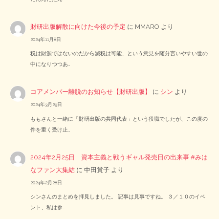
財研出版解散に向けた今後の予定
に
MMARO
より
2024年11月8日
税は財源ではないのだから減税は可能、という意見を随分言いやすい世の
中になりつつあ…
コアメンバー離脱のお知らせ【財研出版】
に
シン
より
2024年3月29日
ももさんと一緒に「財研出版の共同代表」という役職でしたが、この度の
件を重く受け止…
2024年2月25日 資本主義と戦うギャル発売日の出来事 #みは
なファン大集結
に
中田賞子
より
2024年2月28日
シンさんのまとめを拝見しました。 記事は見事ですね。 ３／１０のイベ
ント、私は参…