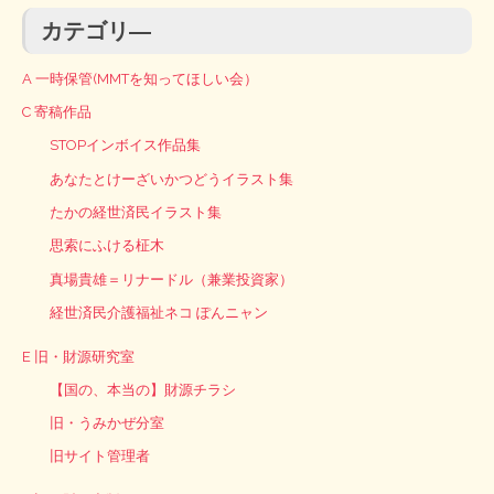
カテゴリ―
A 一時保管(MMTを知ってほしい会）
C 寄稿作品
STOPインボイス作品集
あなたとけーざいかつどうイラスト集
たかの経世済民イラスト集
思索にふける柾木
真場貴雄＝リナードル（兼業投資家）
経世済民介護福祉ネコ ぽんニャン
E 旧・財源研究室
【国の、本当の】財源チラシ
旧・うみかぜ分室
旧サイト管理者