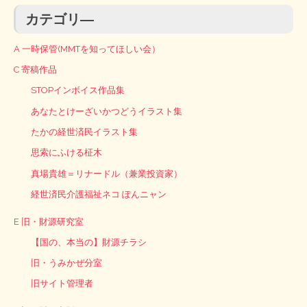
カテゴリ―
A 一時保管(MMTを知ってほしい会）
C 寄稿作品
STOPインボイス作品集
あなたとけーざいかつどうイラスト集
たかの経世済民イラスト集
思索にふける柾木
真場貴雄＝リナードル（兼業投資家）
経世済民介護福祉ネコ ぽんニャン
E 旧・財源研究室
【国の、本当の】財源チラシ
旧・うみかぜ分室
旧サイト管理者