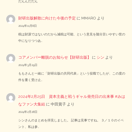
だんんだだん
財研出版解散に向けた今後の予定
に
MMARO
より
2024年11月8日
税は財源ではないのだから減税は可能、という意見を随分言いやすい世の
中になりつつあ…
コアメンバー離脱のお知らせ【財研出版】
に
シン
より
2024年3月29日
ももさんと一緒に「財研出版の共同代表」という役職でしたが、この度の
件を重く受け止…
2024年2月25日 資本主義と戦うギャル発売日の出来事 #みは
なファン大集結
に
中田賞子
より
2024年2月28日
シンさんのまとめを拝見しました。 記事は見事ですね。 ３／１０のイベ
ント、私は参…