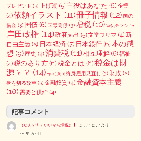
主役はあなた
(6)
上げ潮
(5)
企業
プレゼント
(3)
冊子情報
(12)
依頼イラスト
(11)
(4)
国の
増税
(10)
国債
(6)
借金
(3)
国際関係
(3)
宣伝チラシ
(2)
岸田政権
(14)
政府支出
(5)
新
文学フリマ
(4)
本の感
日本経済
(7)
日本銀行
(6)
自由主義
(5)
消費税
(11)
想
(9)
相互理解
(6)
歴史
(4)
福祉
税金は財
税のあり方
(6)
税金とは
(6)
(4)
源？？
(14)
財政
(5)
終身雇用見直し
(3)
竹中〇蔵
(1)
金融資本主義
金融投資
(4)
身を切る改革
(3)
(10)
需要と供給
(4)
記事コメント
（なんでも）いいから増税だ
に
ごｒにご
より
2024年11月22日