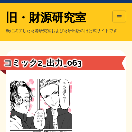
旧・財源研究室
既に終了した財源研究室および財研出版の旧公式サイトです
HOME
旧・財源研究室について
過去の主な刊行物
旧・財研出版について
コミック2_出力_063
もっと知りたい方へ
旧・財源研究室について
【国の、本当の】財源チラシ／旧・財源研究室
チラシ発行部数
旧・財研出版について
シン財源はあなたです／合同誌／旧・サブカル分室
マネクリ戦士 RED & BLACK
会計報告
会計報告
日本経済を解説するヤンキー／MIHANAマンガ／旧・財研出版
MMTの学習資料