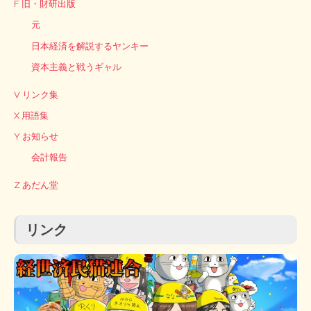
F 旧・財研出版
元
日本経済を解説するヤンキー
資本主義と戦うギャル
V リンク集
X 用語集
Y お知らせ
会計報告
Z あだん堂
リンク