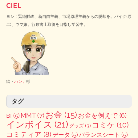
CIEL
ヨシ！緊縮財政、新自由主義、市場原理主義からの脱却を。バイク(原
二)、ウマ娘。行政書士取得を目指し学習中。
絵・
ハンナ
様
タグ
お金
(15)
MMT
(7)
お金を例えで
(6)
BI
(5)
インボイス
(21)
コミケ
(10)
グッズ
(3)
コミティア
(8)
データ
(5)
バランスシート
(5)