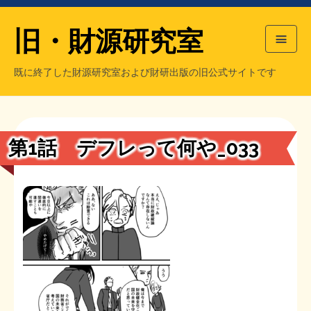
旧・財源研究室
既に終了した財源研究室および財研出版の旧公式サイトです
HOME
旧・財源研究室について
過去の主な刊行物
旧・財研出版について
第1話 デフレって何や_033
もっと知りたい方へ
旧・財源研究室について
【国の、本当の】財源チラシ／旧・財源研究室
チラシ発行部数
旧・財研出版について
シン財源はあなたです／合同誌／旧・サブカル分室
マネクリ戦士 RED & BLACK
会計報告
会計報告
日本経済を解説するヤンキー／MIHANAマンガ／旧・財研出版
MMTの学習資料