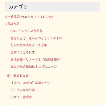
カテゴリ―
A 一時保管(MMTを知ってほしい会）
C 寄稿作品
STOPインボイス作品集
あなたとけーざいかつどうイラスト集
たかの経世済民イラスト集
思索にふける柾木
真場貴雄＝リナードル（兼業投資家）
経世済民介護福祉ネコ ぽんニャン
E 旧・財源研究室
【国の、本当の】財源チラシ
旧・うみかぜ分室
旧サイト管理者