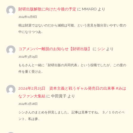
財研出版解散に向けた今後の予定
に
MMARO
より
2024年11月8日
税は財源ではないのだから減税は可能、という意見を随分言いやすい世の
中になりつつあ…
コアメンバー離脱のお知らせ【財研出版】
に
シン
より
2024年3月29日
ももさんと一緒に「財研出版の共同代表」という役職でしたが、この度の
件を重く受け止…
2024年2月25日 資本主義と戦うギャル発売日の出来事 #みは
なファン大集結
に
中田賞子
より
2024年2月28日
シンさんのまとめを拝見しました。 記事は見事ですね。 ３／１０のイベ
ント、私は参…