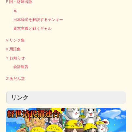
F 旧・財研出版
元
日本経済を解説するヤンキー
資本主義と戦うギャル
V リンク集
X 用語集
Y お知らせ
会計報告
Z あだん堂
リンク