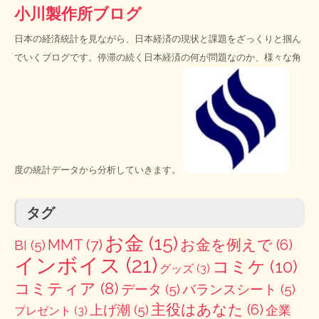
小川製作所ブログ
日本の経済統計を見ながら、日本経済の現状と課題をざっくりと掴ん
でいくブログです。停滞の続く日本経済の何が問題なのか、様々な角
度の統計データから分析していきます。
タグ
お金
(15)
MMT
(7)
お金を例えで
(6)
BI
(5)
インボイス
(21)
コミケ
(10)
グッズ
(3)
コミティア
(8)
データ
(5)
バランスシート
(5)
主役はあなた
(6)
上げ潮
(5)
企業
プレゼント
(3)