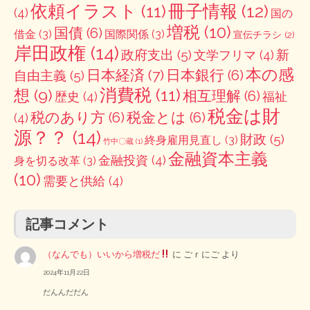
冊子情報
(12)
依頼イラスト
(11)
(4)
国の
増税
(10)
国債
(6)
借金
(3)
国際関係
(3)
宣伝チラシ
(2)
岸田政権
(14)
政府支出
(5)
新
文学フリマ
(4)
本の感
日本経済
(7)
日本銀行
(6)
自由主義
(5)
消費税
(11)
想
(9)
相互理解
(6)
歴史
(4)
福祉
税金は財
税のあり方
(6)
税金とは
(6)
(4)
源？？
(14)
財政
(5)
終身雇用見直し
(3)
竹中〇蔵
(1)
金融資本主義
金融投資
(4)
身を切る改革
(3)
(10)
需要と供給
(4)
記事コメント
（なんでも）いいから増税だ
に
ごｒにご
より
2024年11月22日
だんんだだん