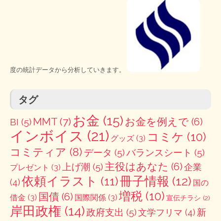
度の統計データから分析していきます。
タグ
お金
(15)
MMT
(7)
お金を例えで
(6)
BI
(5)
インボイス
(21)
コミケ
(10)
グッズ
(3)
コミティア
(8)
データ
(5)
バランスシート
(5)
主役はあなた
(6)
上げ潮
(5)
企業
プレゼント
(3)
冊子情報
(12)
依頼イラスト
(11)
(4)
国の
増税
(10)
国債
(6)
借金
(3)
国際関係
(3)
宣伝チラシ
(2)
岸田政権
(14)
政府支出
(5)
新
文学フリマ
(4)