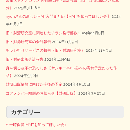
架空ストアアカウント削除に伴う会計報告（旧・財研出版シン収支
分）
2025年3月28日
nyunさんの新しいMMT入門まとめ【MMTを知ってほしい会】
2024
年12月7日
旧・財源研究室に関連したチラシ発行部数
2024年11月9日
旧・財源研究室の会計報告
2024年11月9日
チラシ折りサービスの報告（旧・財源研究室）
2024年11月9日
旧・財研出版会計報告
2024年11月9日
身を切る改革の恐ろしさ【ヤンキー本0.5巻への寄稿予定だった作
品】
2024年5月2日
財研出版解散に向けた今後の予定
2024年4月16日
コアメンバー離脱のお知らせ【財研出版】
2024年3月29日
カテゴリ―
A 一時保管(MMTを知ってほしい会）