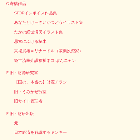
C 寄稿作品
STOPインボイス作品集
あなたとけーざいかつどうイラスト集
たかの経世済民イラスト集
思索にふける柾木
真場貴雄＝リナードル（兼業投資家）
経世済民介護福祉ネコ ぽんニャン
E 旧・財源研究室
【国の、本当の】財源チラシ
旧・うみかぜ分室
旧サイト管理者
F 旧・財研出版
元
日本経済を解説するヤンキー