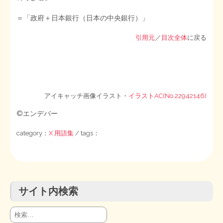
＝「政府＋日本銀行（日本の中央銀行）」
STOPインボイス作品集
引用元
／
目次全体
に戻る
たかの経世済民イラスト集
用語集
アイキャッチ画像イラスト・
イラストAC(No.22942146)
©エンデバー
category：
X 用語集
/ tags：
サイト内検索
検