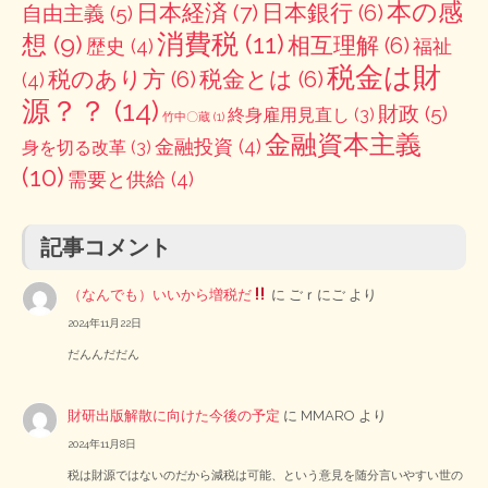
本の感
日本経済
(7)
日本銀行
(6)
自由主義
(5)
消費税
(11)
想
(9)
相互理解
(6)
歴史
(4)
福祉
税金は財
税のあり方
(6)
税金とは
(6)
(4)
源？？
(14)
財政
(5)
終身雇用見直し
(3)
竹中〇蔵
(1)
金融資本主義
金融投資
(4)
身を切る改革
(3)
(10)
需要と供給
(4)
記事コメント
（なんでも）いいから増税だ
に
ごｒにご
より
2024年11月22日
だんんだだん
財研出版解散に向けた今後の予定
に
MMARO
より
2024年11月8日
税は財源ではないのだから減税は可能、という意見を随分言いやすい世の