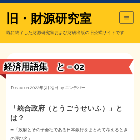
旧・財源研究室
既に終了した財源研究室および財研出版の旧公式サイトです
HOME
旧・財源研究室について
過去の主な刊行物
旧・財研出版について
経済用語集 と－02
もっと知りたい方へ
Posted on
2022年5月29日
by
エンデバー
旧・財源研究室について
【国の、本当の】財源チラシ／旧・財源研究室
チラシ発行部数
旧・財研出版について
「統合政府（とうごうせいふ）」と
は？
シン財源はあなたです／合同誌／旧・サブカル分室
マネクリ戦士 RED & BLACK
会計報告
会計報告
➡︎「政府とその子会社である日本銀行をまとめて考えるとき
日本経済を解説するヤンキー／MIHANAマンガ／旧・財研出版
MMTの学習資料
の呼び名」