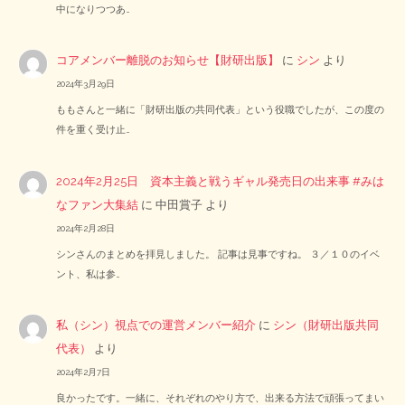
中になりつつあ…
コアメンバー離脱のお知らせ【財研出版】
に
シン
より
2024年3月29日
ももさんと一緒に「財研出版の共同代表」という役職でしたが、この度の
件を重く受け止…
2024年2月25日 資本主義と戦うギャル発売日の出来事 #みは
なファン大集結
に
中田賞子
より
2024年2月28日
シンさんのまとめを拝見しました。 記事は見事ですね。 ３／１０のイベ
ント、私は参…
私（シン）視点での運営メンバー紹介
に
シン（財研出版共同
代表）
より
2024年2月7日
良かったです。一緒に、それぞれのやり方で、出来る方法で頑張ってまい