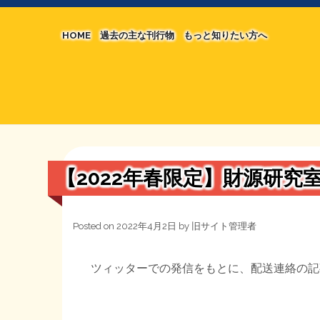
HOME
過去の主な刊行物
もっと知りたい方へ
【国の、本当の】財源チラシ／旧・財源研究室
マネクリ戦士 RED & BLACK
シン財源はあなたです／合同誌／旧・サブカル分
MMTの学習資料
日本経済を解説するヤンキー／MIHANAマンガ
STOPインボイス作品集
【2022年春限定】財源研究
たかの経世済民イラスト集
用語集
Posted on
2022年4月2日
by
旧サイト管理者
ツィッターでの発信をもとに、配送連絡の記