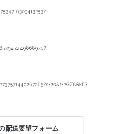
507534716303413253?
518539251519868930?
1512737571440267265?s=20&t=2GZ8RkES-