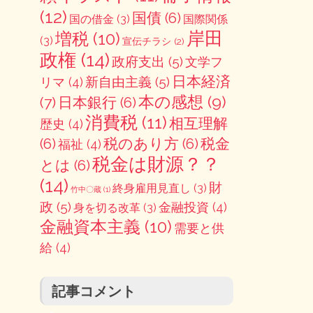
(12)
国債
(6)
国の借金
(3)
国際関係
岸田
増税
(10)
(3)
宣伝チラシ
(2)
政権
(14)
政府支出
(5)
文学フ
日本経済
新自由主義
(5)
リマ
(4)
本の感想
(9)
(7)
日本銀行
(6)
消費税
(11)
相互理解
歴史
(4)
(6)
税のあり方
(6)
税金
福祉
(4)
税金は財源？？
とは
(6)
(14)
財
終身雇用見直し
(3)
竹中〇蔵
(1)
政
(5)
金融投資
(4)
身を切る改革
(3)
金融資本主義
(10)
需要と供
給
(4)
記事コメント