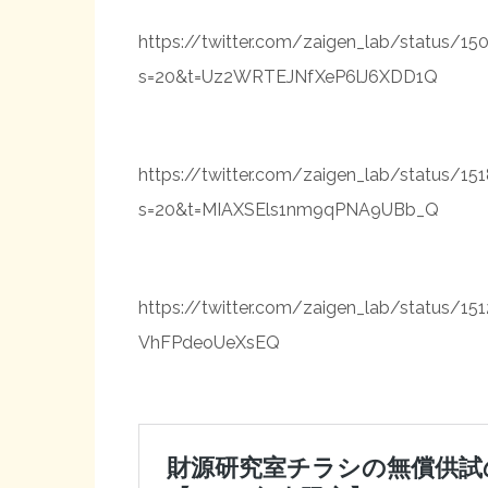
https://twitter.com/zaigen_lab/status/1
s=20&t=Uz2WRTEJNfXeP6lJ6XDD1Q
https://twitter.com/zaigen_lab/status/1
s=20&t=MIAXSEls1nm9qPNA9UBb_Q
https://twitter.com/zaigen_lab/status/
VhFPdeoUeXsEQ