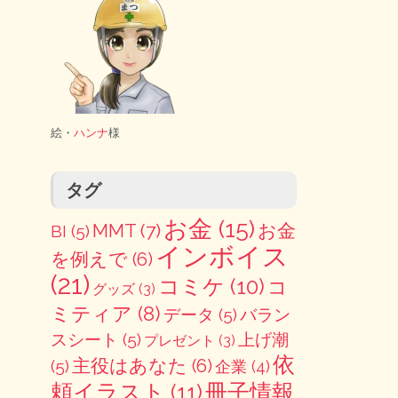
絵・
ハンナ
様
タグ
お金
(15)
MMT
(7)
お金
BI
(5)
インボイス
を例えで
(6)
(21)
コミケ
(10)
コ
グッズ
(3)
ミティア
(8)
データ
(5)
バラン
スシート
(5)
上げ潮
プレゼント
(3)
依
主役はあなた
(6)
(5)
企業
(4)
冊子情報
頼イラスト
(11)