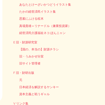
あなたとけーざいかつどうイラスト集
たかの経世済民イラスト集
思索にふける柾木
真場貴雄＝リナードル（兼業投資家）
経世済民介護福祉ネコ ぽんニャン
E 旧・財源研究室
【国の、本当の】財源チラシ
旧・うみかぜ分室
旧サイト管理者
F 旧・財研出版
元
日本経済を解説するヤンキー
資本主義と戦うギャル
V リンク集