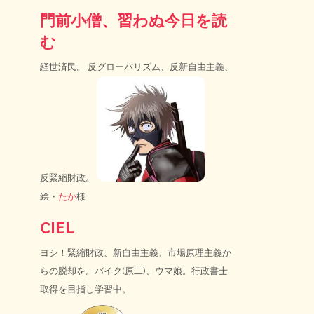
門前小僧、習わぬ今日を読
む
経世済民。 反グローバリズム、反新自由主義、
反緊縮財政。
絵・
たか
様
CIEL
ヨシ！緊縮財政、新自由主義、市場原理主義か
らの脱却を。バイク(原二)、ウマ娘。行政書士
取得を目指し学習中。