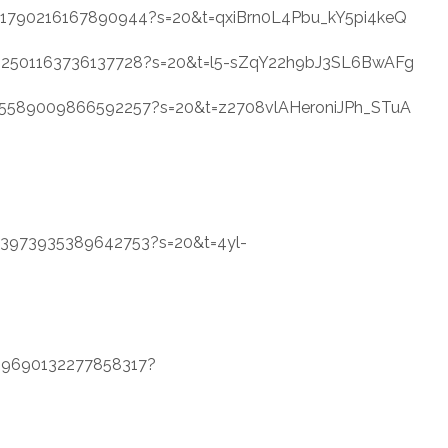
1521790216167890944?s=20&t=qxiBrn0L4Pbu_kY5pi4keQ
/1502501163736137728?s=20&t=l5-sZqY22h9bJ3SL6BwAFg
1515589009866592257?s=20&t=z2708vlAHeroniJPh_STuA
1523973935389642753?s=20&t=4yl-
1509690132277858317?