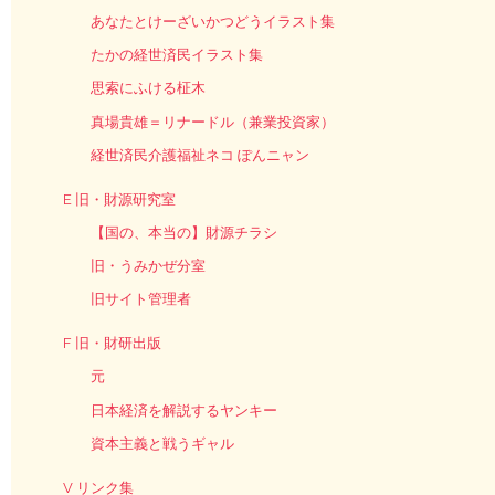
あなたとけーざいかつどうイラスト集
たかの経世済民イラスト集
思索にふける柾木
真場貴雄＝リナードル（兼業投資家）
経世済民介護福祉ネコ ぽんニャン
E 旧・財源研究室
【国の、本当の】財源チラシ
旧・うみかぜ分室
旧サイト管理者
F 旧・財研出版
元
日本経済を解説するヤンキー
資本主義と戦うギャル
V リンク集