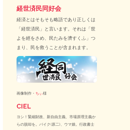
経世済民同好会
経済とはそもそも略語であり正しくは
「経世済民」と言います。それは「世
よを經をさめ、民たみを濟すくふ」つ
まり、民を救うことが含まれます。
画像制作・
ちぃ
様
CIEL
ヨシ！緊縮財政、新自由主義、市場原理主義か
らの脱却を。バイク(原二)、ウマ娘。行政書士