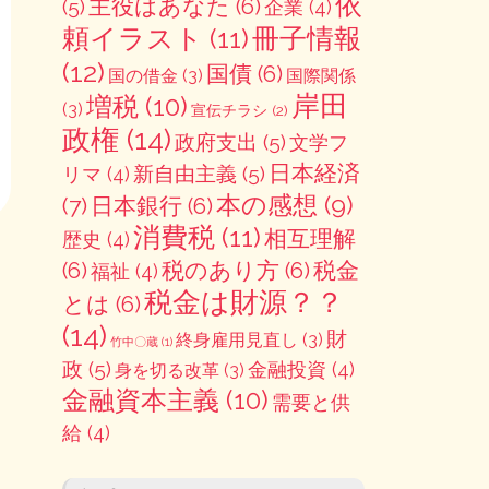
依
主役はあなた
(6)
(5)
企業
(4)
冊子情報
頼イラスト
(11)
(12)
国債
(6)
国の借金
(3)
国際関係
岸田
増税
(10)
(3)
宣伝チラシ
(2)
政権
(14)
政府支出
(5)
文学フ
日本経済
新自由主義
(5)
リマ
(4)
本の感想
(9)
(7)
日本銀行
(6)
消費税
(11)
相互理解
歴史
(4)
(6)
税のあり方
(6)
税金
福祉
(4)
税金は財源？？
とは
(6)
(14)
財
終身雇用見直し
(3)
竹中〇蔵
(1)
政
(5)
金融投資
(4)
身を切る改革
(3)
金融資本主義
(10)
需要と供
給
(4)