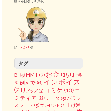
取得を目指し学習中。
絵・
ハンナ
様
タグ
お金
(15)
MMT
(7)
お金
BI
(5)
インボイス
を例えで
(6)
(21)
コミケ
(10)
コ
グッズ
(3)
ミティア
(8)
データ
(5)
バラン
スシート
(5)
上げ潮
プレゼント
(3)