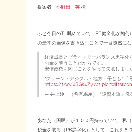
提案者：
小野田 英
様
ふと今日のTL眺めていて、PB健全化が如
の最初の画像を書き込むことで一目瞭然にな
経済成長とプライマリーバランス黒字化
お金を奪うことだからです。
安倍政権も同じことをやって失敗しました
“グリーン・デジタル・地方・子ども” 「骨
https://t.co/xBGs4Zy7b1
pic.twitter.
— 井上純一（希有馬屋）『逆資本論』発売中
あなた（国民）が１００円持っていて、私（
税金を取る（PB黒字化）として、これを５