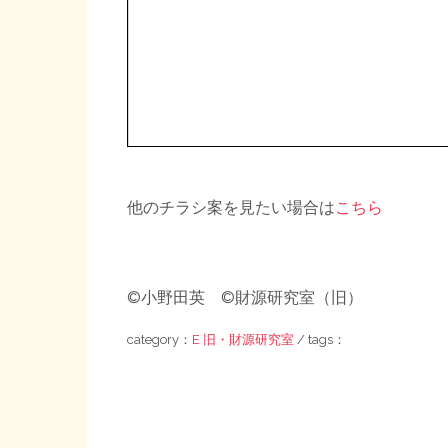
他のチラシ案を見たい場合は
こちら
©小野田英 ©財源研究室（旧）
category：
E 旧・財源研究室
/ tags：