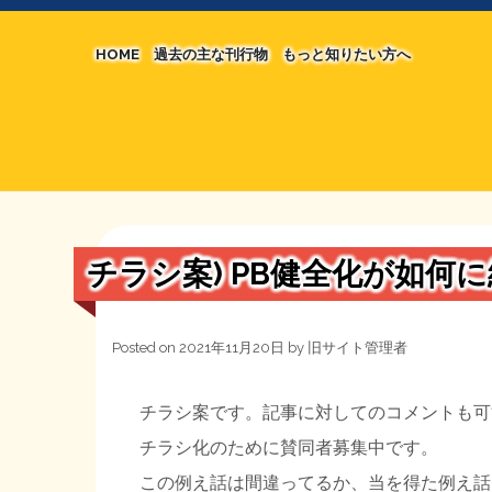
HOME
過去の主な刊行物
もっと知りたい方へ
【国の、本当の】財源チラシ／旧・財源研究室
マネクリ戦士 RED & BLACK
シン財源はあなたです／合同誌／旧・サブカル分
MMTの学習資料
日本経済を解説するヤンキー／MIHANAマンガ
STOPインボイス作品集
チラシ案) PB健全化が如何
たかの経世済民イラスト集
用語集
Posted on
2021年11月20日
by
旧サイト管理者
チラシ案です。記事に対してのコメントも可
チラシ化のために賛同者募集中です。
この例え話は間違ってるか、当を得た例え話