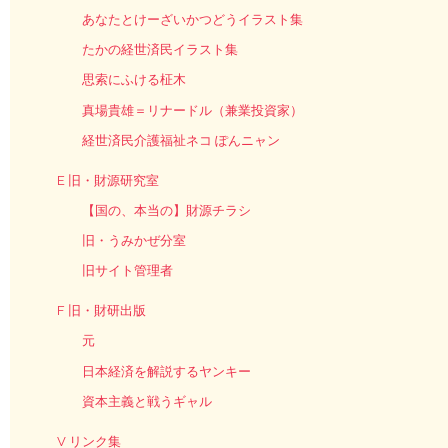
あなたとけーざいかつどうイラスト集
たかの経世済民イラスト集
思索にふける柾木
真場貴雄＝リナードル（兼業投資家）
経世済民介護福祉ネコ ぽんニャン
E 旧・財源研究室
【国の、本当の】財源チラシ
旧・うみかぜ分室
旧サイト管理者
F 旧・財研出版
元
日本経済を解説するヤンキー
資本主義と戦うギャル
V リンク集