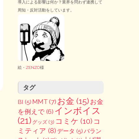
導入による影響は何か？業界を問わず連携して
周知・反対活動をしています。
絵・
ZENZO
様
タグ
お金
(15)
MMT
(7)
お金
BI
(5)
インボイス
を例えで
(6)
(21)
コミケ
(10)
コ
グッズ
(3)
ミティア
(8)
データ
(5)
バラン