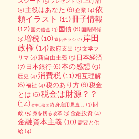
スシート
(5)
上げ潮
プレゼント
(3)
依
主役はあなた
(6)
(5)
企業
(4)
冊子情報
頼イラスト
(11)
(12)
国債
(6)
国の借金
(3)
国際関係
岸田
増税
(10)
(3)
宣伝チラシ
(2)
政権
(14)
政府支出
(5)
文学フ
日本経済
新自由主義
(5)
リマ
(4)
本の感想
(9)
(7)
日本銀行
(6)
消費税
(11)
相互理解
歴史
(4)
(6)
税のあり方
(6)
税金
福祉
(4)
税金は財源？？
とは
(6)
(14)
財
終身雇用見直し
(3)
竹中〇蔵
(1)
政
(5)
金融投資
(4)
身を切る改革
(3)
金融資本主義
(10)
需要と供
給
(4)