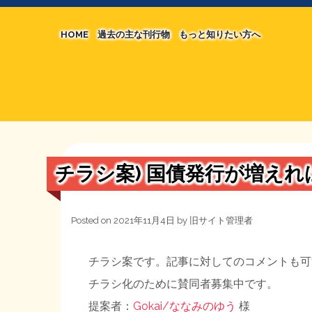
HOME
過去の主な刊行物
もっと知りたい方へ
【国の、本当の】財源チラシ／旧・財源研究室
マネクリ戦士 RED & BLACK
シン財源はあなたです／合同誌／旧・サブカル分
MMTの学習資料
日本経済を解説するヤンキー／MIHANAマンガ
STOPインボイス作品集
チラシ案) 国債発行が増え
たかの経世済民イラスト集
用語集
Posted on
2021年11月4日
by
旧サイト管理者
チラシ案です。記事に対してのコメントも可
チラシ化のために賛同者募集中です。
提案者：
Gokai/ななみのゆう
様