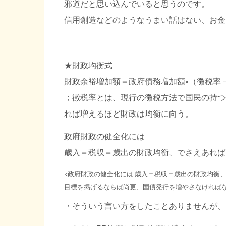
邪道だと思い込んでいると思うのです。
信用創造などのようなうまい話はない、お金
★財政均衡式
財政余裕増加額＝政府債務増加額×（徴税率
；徴税率とは、現行の徴税方法で国民の持つ
れば増えるほど財政は均衡に向う。
政府財政の健全化には
歳入＝税収＝歳出の財政均衡、でさえあれば
<政府財政の健全化には 歳入＝税収＝歳出の財政均衡、
目標を掲げるならば尚更、国債発行を増やさなければ
・そういう言い方をしたことありませんが、