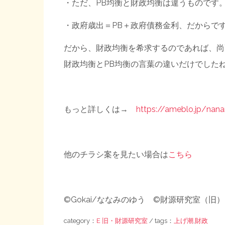
・ただ、PB均衡と財政均衡は違うものです
・政府歳出＝PB＋政府債務金利、だからで
だから、財政均衡を希求するのであれば、尚
財政均衡とPB均衡の言葉の違いだけでした
もっと詳しくは→
https://ameblo.jp/nan
他のチラシ案を見たい場合は
こちら
©Gokai/ななみのゆう ©財源研究室（旧）
category：
E 旧・財源研究室
/ tags：
上げ潮
,
財政