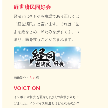
経世済民同好会
経済とはそもそも略語であり正しくは
「経世済民」と言います。それは「世
よを經をさめ、民たみを濟すくふ」つ
まり、民を救うことが含まれます。
画像制作・
ちぃ
様
VOICTION
インボイス制度
を憂慮した3人の声優が立ち上
げました。インボイス制度とはどんなものか？