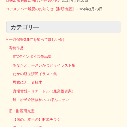
財研出版解散に向けた今後の予定
2024年4月16日
コアメンバー離脱のお知らせ【財研出版】
2024年3月29日
カテゴリ―
A 一時保管(MMTを知ってほしい会）
C 寄稿作品
STOPインボイス作品集
あなたとけーざいかつどうイラスト集
たかの経世済民イラスト集
思索にふける柾木
真場貴雄＝リナードル（兼業投資家）
経世済民介護福祉ネコ ぽんニャン
E 旧・財源研究室
【国の、本当の】財源チラシ