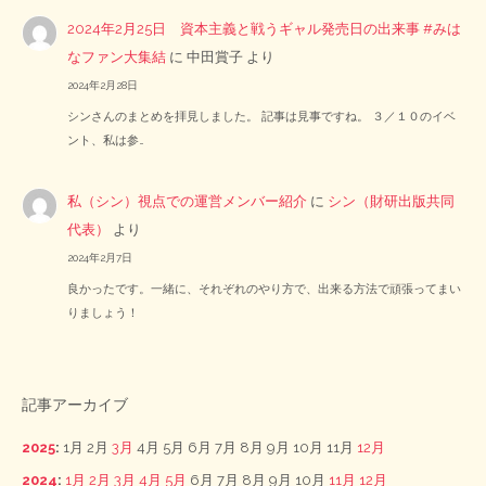
2024年2月25日 資本主義と戦うギャル発売日の出来事 #みは
なファン大集結
に
中田賞子
より
2024年2月28日
シンさんのまとめを拝見しました。 記事は見事ですね。 ３／１０のイベ
ント、私は参…
私（シン）視点での運営メンバー紹介
に
シン（財研出版共同
代表）
より
2024年2月7日
良かったです。一緒に、それぞれのやり方で、出来る方法で頑張ってまい
りましょう！
記事アーカイブ
2025
:
1月
2月
3月
4月
5月
6月
7月
8月
9月
10月
11月
12月
2024
:
1月
2月
3月
4月
5月
6月
7月
8月
9月
10月
11月
12月