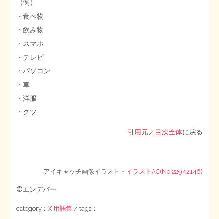
（例）
・食べ物
STOPインボイス作品集
・飲み物
・スマホ
たかの経世済民イラスト集
・テレビ
用語集
・パソコン
・車
・洋服
・クツ
引用元
／
目次全体
に戻る
アイキャッチ画像イラスト・
イラストAC(No.22942146)
©エンデバー
category：
X 用語集
/ tags：