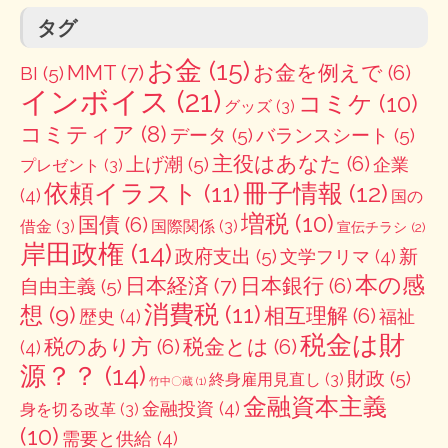
タグ
お金
(15)
MMT
(7)
お金を例えで
(6)
BI
(5)
インボイス
(21)
コミケ
(10)
グッズ
(3)
コミティア
(8)
データ
(5)
バランスシート
(5)
主役はあなた
(6)
上げ潮
(5)
企業
プレゼント
(3)
冊子情報
(12)
依頼イラスト
(11)
(4)
国の
増税
(10)
国債
(6)
借金
(3)
国際関係
(3)
宣伝チラシ
(2)
岸田政権
(14)
政府支出
(5)
新
文学フリマ
(4)
本の感
日本経済
(7)
日本銀行
(6)
自由主義
(5)
消費税
(11)
想
(9)
相互理解
(6)
歴史
(4)
福祉
税金は財
税のあり方
(6)
税金とは
(6)
(4)
源？？
(14)
財政
(5)
終身雇用見直し
(3)
竹中〇蔵
(1)
金融資本主義
金融投資
(4)
身を切る改革
(3)
(10)
需要と供給
(4)