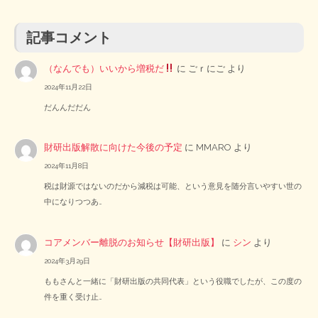
記事コメント
（なんでも）いいから増税だ
に
ごｒにご
より
2024年11月22日
だんんだだん
財研出版解散に向けた今後の予定
に
MMARO
より
2024年11月8日
税は財源ではないのだから減税は可能、という意見を随分言いやすい世の
中になりつつあ…
コアメンバー離脱のお知らせ【財研出版】
に
シン
より
2024年3月29日
ももさんと一緒に「財研出版の共同代表」という役職でしたが、この度の
件を重く受け止…