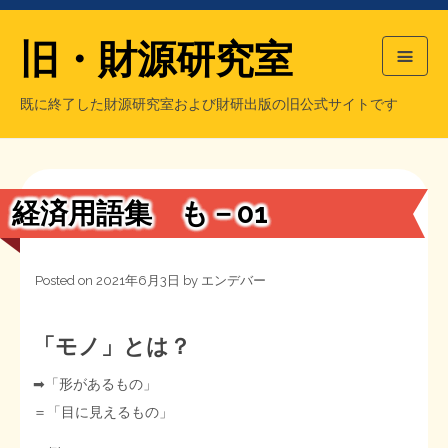
旧・財源研究室
既に終了した財源研究室および財研出版の旧公式サイトです
HOME
旧・財源研究室について
過去の主な刊行物
旧・財研出版について
経済用語集 も－01
もっと知りたい方へ
Posted on
2021年6月3日
by
エンデバー
旧・財源研究室について
【国の、本当の】財源チラシ／旧・財源研究室
チラシ発行部数
旧・財研出版について
「モノ」とは？
➡︎「形があるもの」
シン財源はあなたです／合同誌／旧・サブカル分室
マネクリ戦士 RED & BLACK
会計報告
会計報告
＝「目に見えるもの」
日本経済を解説するヤンキー／MIHANAマンガ／旧・財研出版
MMTの学習資料