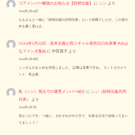
コアメンバー離脱のお知らせ【財研出版】
に
シン
より
2024年3月29日
ももさんと一緒に「財研出版の共同代表」という役職でしたが、この度の
件を重く受け止…
2024年2月25日 資本主義と戦うギャル発売日の出来事 #みは
なファン大集結
に
中田賞子
より
2024年2月28日
シンさんのまとめを拝見しました。 記事は見事ですね。 ３／１０のイベ
ント、私は参…
私（シン）視点での運営メンバー紹介
に
シン（財研出版共同
代表）
より
2024年2月7日
良かったです。一緒に、それぞれのやり方で、出来る方法で頑張ってまい
りましょう！