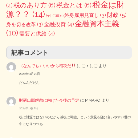
税金は財
税のあり方
(6)
税金とは
(6)
(4)
源？？
(14)
財政
(5)
終身雇用見直し
(3)
竹中〇蔵
(1)
金融資本主義
金融投資
(4)
身を切る改革
(3)
(10)
需要と供給
(4)
記事コメント
（なんでも）いいから増税だ
に
ごｒにご
より
2024年11月22日
だんんだだん
財研出版解散に向けた今後の予定
に
MMARO
より
2024年11月8日
税は財源ではないのだから減税は可能、という意見を随分言いやすい世の
中になりつつあ…