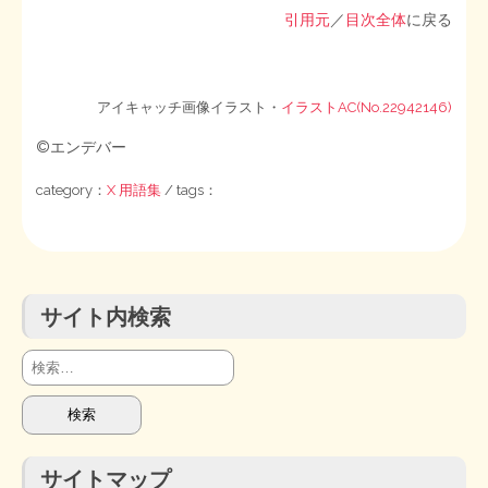
引用元
／
目次全体
に戻る
STOPインボイス作品集
たかの経世済民イラスト集
アイキャッチ画像イラスト・
イラストAC(No.22942146)
©エンデバー
用語集
category：
X 用語集
/ tags：
サイト内検索
検
索:
サイトマップ