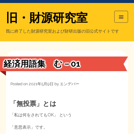
旧・財源研究室
既に終了した財源研究室および財研出版の旧公式サイトです
HOME
旧・財源研究室について
過去の主な刊行物
旧・財研出版について
経済用語集 む－01
もっと知りたい方へ
Posted on
2021年5月9日
by
エンデバー
旧・財源研究室について
【国の、本当の】財源チラシ／旧・財源研究室
チラシ発行部数
旧・財研出版について
「無投票」とは
「私は何をされてもOK」 という
シン財源はあなたです／合同誌／旧・サブカル分室
マネクリ戦士 RED & BLACK
会計報告
会計報告
「意思表示」です。
日本経済を解説するヤンキー／MIHANAマンガ／旧・財研出版
MMTの学習資料