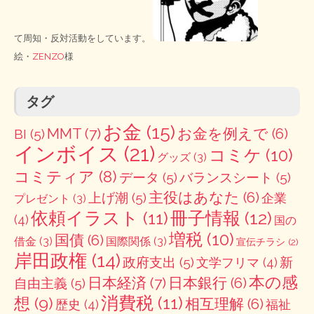
て周知・反対活動をしています。
絵・
ZENZO
様
タグ
お金
(15)
MMT
(7)
お金を例えで
(6)
BI
(5)
インボイス
(21)
コミケ
(10)
グッズ
(3)
コミティア
(8)
データ
(5)
バランスシート
(5)
主役はあなた
(6)
上げ潮
(5)
企業
プレゼント
(3)
冊子情報
(12)
依頼イラスト
(11)
(4)
国の
増税
(10)
国債
(6)
借金
(3)
国際関係
(3)
宣伝チラシ
(2)
岸田政権
(14)
政府支出
(5)
新
文学フリマ
(4)
本の感
日本経済
(7)
日本銀行
(6)
自由主義
(5)
消費税
(11)
想
(9)
相互理解
(6)
歴史
(4)
福祉