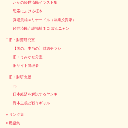
たかの経世済民イラスト集
思索にふける柾木
真場貴雄＝リナードル（兼業投資家）
経世済民介護福祉ネコ ぽんニャン
E 旧・財源研究室
【国の、本当の】財源チラシ
旧・うみかぜ分室
旧サイト管理者
F 旧・財研出版
元
日本経済を解説するヤンキー
資本主義と戦うギャル
V リンク集
X 用語集