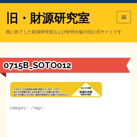
旧・財源研究室
既に終了した財源研究室および財研出版の旧公式サイトです
HOME
旧・財源研究室について
過去の主な刊行物
旧・財研出版について
0715B_SOTO012
もっと知りたい方へ
旧・財源研究室について
【国の、本当の】財源チラシ／旧・財源研究室
チラシ発行部数
旧・財研出版について
category： / tags：
シン財源はあなたです／合同誌／旧・サブカル分室
マネクリ戦士 RED & BLACK
会計報告
会計報告
日本経済を解説するヤンキー／MIHANAマンガ／旧・財研出版
MMTの学習資料