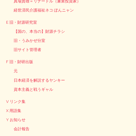
真場貴雄＝リナードル（兼業投資家）
経世済民介護福祉ネコ ぽんニャン
E 旧・財源研究室
【国の、本当の】財源チラシ
旧・うみかぜ分室
旧サイト管理者
F 旧・財研出版
元
日本経済を解説するヤンキー
資本主義と戦うギャル
V リンク集
X 用語集
Y お知らせ
会計報告