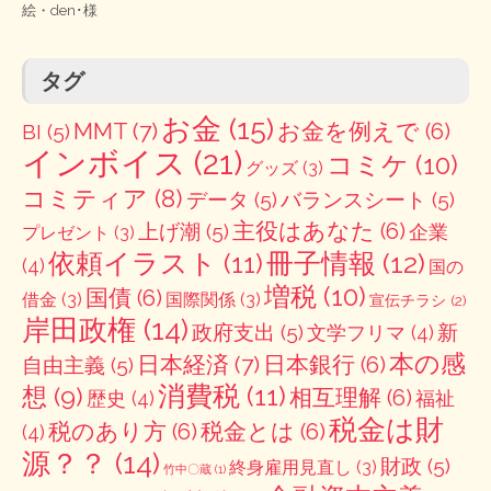
絵・
den･様
タグ
お金
(15)
MMT
(7)
お金を例えで
(6)
BI
(5)
インボイス
(21)
コミケ
(10)
グッズ
(3)
コミティア
(8)
データ
(5)
バランスシート
(5)
主役はあなた
(6)
上げ潮
(5)
企業
プレゼント
(3)
冊子情報
(12)
依頼イラスト
(11)
(4)
国の
増税
(10)
国債
(6)
借金
(3)
国際関係
(3)
宣伝チラシ
(2)
岸田政権
(14)
政府支出
(5)
新
文学フリマ
(4)
本の感
日本経済
(7)
日本銀行
(6)
自由主義
(5)
消費税
(11)
想
(9)
相互理解
(6)
歴史
(4)
福祉
税金は財
税のあり方
(6)
税金とは
(6)
(4)
源？？
(14)
財政
(5)
終身雇用見直し
(3)
竹中〇蔵
(1)