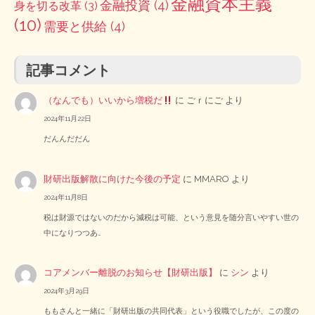
金融資本主義
金融投資
(4)
身を切る改革
(3)
(10)
需要と供給
(4)
記事コメント
（なんでも）いいから増税だ
に
ごｒにご
より
2024年11月22日
だんんだだん
財研出版解散に向けた今後の予定
に
MMARO
より
2024年11月8日
税は財源ではないのだから減税は可能、という意見を随分言いやすい世の
中になりつつあ…
コアメンバー離脱のお知らせ【財研出版】
に
シン
より
2024年3月29日
ももさんと一緒に「財研出版の共同代表」という役職でしたが、この度の