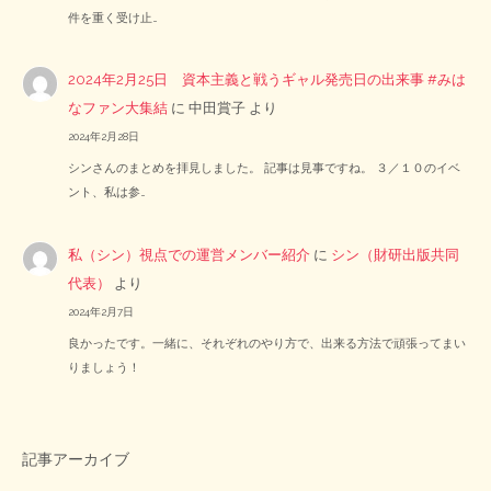
件を重く受け止…
2024年2月25日 資本主義と戦うギャル発売日の出来事 #みは
なファン大集結
に
中田賞子
より
2024年2月28日
シンさんのまとめを拝見しました。 記事は見事ですね。 ３／１０のイベ
ント、私は参…
私（シン）視点での運営メンバー紹介
に
シン（財研出版共同
代表）
より
2024年2月7日
良かったです。一緒に、それぞれのやり方で、出来る方法で頑張ってまい
りましょう！
記事アーカイブ