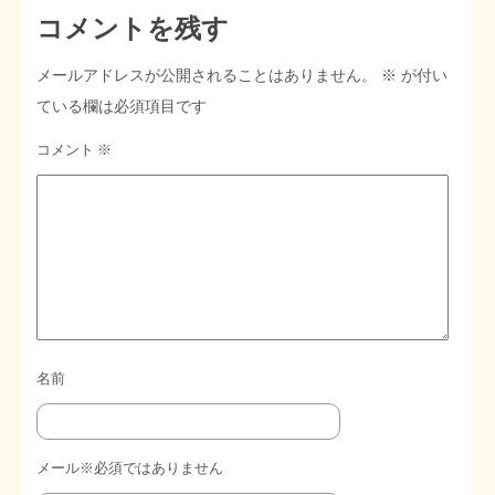
コメントを残す
STOPインボイス作品集
メールアドレスが公開されることはありません。
※
が付い
たかの経世済民イラスト集
ている欄は必須項目です
コメント
※
用語集
名前
メール※必須ではありません