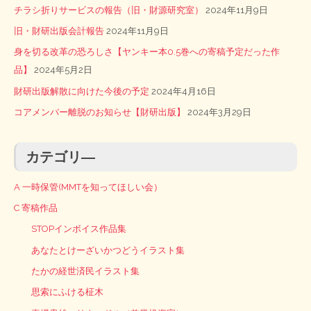
チラシ折りサービスの報告（旧・財源研究室）
2024年11月9日
旧・財研出版会計報告
2024年11月9日
身を切る改革の恐ろしさ【ヤンキー本0.5巻への寄稿予定だった作
品】
2024年5月2日
財研出版解散に向けた今後の予定
2024年4月16日
コアメンバー離脱のお知らせ【財研出版】
2024年3月29日
カテゴリ―
A 一時保管(MMTを知ってほしい会）
C 寄稿作品
STOPインボイス作品集
あなたとけーざいかつどうイラスト集
たかの経世済民イラスト集
思索にふける柾木