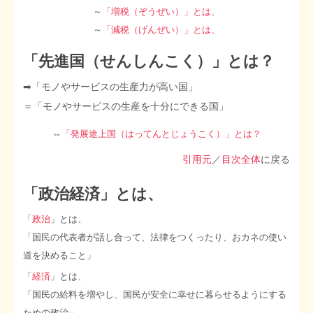
～
「増税（ぞうぜい）」とは、
STOPインボイス作品集
～
「減税（げんぜい）」とは、
「先進国（せんしんこく）」とは？
たかの経世済民イラスト集
➡︎「モノやサービスの生産力が高い国」
用語集
＝「モノやサービスの生産を十分にできる国」
⇔
「発展途上国（はってんとじょうこく）」とは？
引用元
／
目次全体
に戻る
「政治経済」とは、
「
政治
」とは、
「国民の代表者が話し合って、法律をつくったり、おカネの使い
道を決めること」
「
経済
」とは、
「国民の給料を増やし、国民が安全に幸せに暮らせるようにする
ための政治」