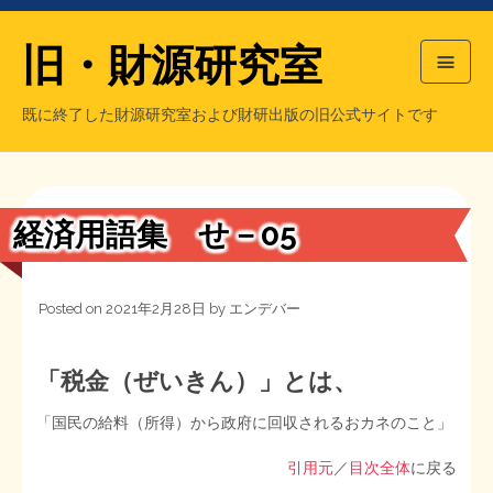
旧・財源研究室
既に終了した財源研究室および財研出版の旧公式サイトです
HOME
旧・財源研究室について
過去の主な刊行物
旧・財研出版について
経済用語集 せ－05
もっと知りたい方へ
Posted on
2021年2月28日
by
エンデバー
旧・財源研究室について
【国の、本当の】財源チラシ／旧・財源研究室
チラシ発行部数
旧・財研出版について
「税金（ぜいきん）」とは、
「国民の給料（所得）から政府に回収されるおカネのこと」
シン財源はあなたです／合同誌／旧・サブカル分室
マネクリ戦士 RED & BLACK
会計報告
会計報告
引用元
／
目次全体
に戻る
日本経済を解説するヤンキー／MIHANAマンガ／旧・財研出版
MMTの学習資料