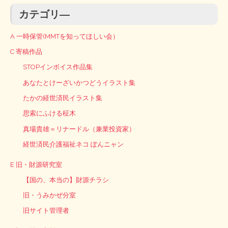
カテゴリ―
A 一時保管(MMTを知ってほしい会）
C 寄稿作品
STOPインボイス作品集
あなたとけーざいかつどうイラスト集
たかの経世済民イラスト集
思索にふける柾木
真場貴雄＝リナードル（兼業投資家）
経世済民介護福祉ネコ ぽんニャン
E 旧・財源研究室
【国の、本当の】財源チラシ
旧・うみかぜ分室
旧サイト管理者