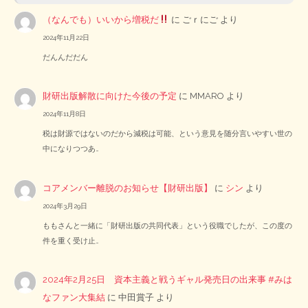
（なんでも）いいから増税だ
に
ごｒにご
より
2024年11月22日
だんんだだん
財研出版解散に向けた今後の予定
に
MMARO
より
2024年11月8日
税は財源ではないのだから減税は可能、という意見を随分言いやすい世の
中になりつつあ…
コアメンバー離脱のお知らせ【財研出版】
に
シン
より
2024年3月29日
ももさんと一緒に「財研出版の共同代表」という役職でしたが、この度の
件を重く受け止…
2024年2月25日 資本主義と戦うギャル発売日の出来事 #みは
なファン大集結
に
中田賞子
より