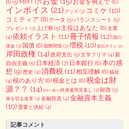
お金
(15)
MMT
(7)
お金を例えで
(6)
BI
(5)
インボイス
(21)
コミケ
(10)
グッズ
(3)
コミティア
(8)
データ
(5)
バランスシート
(5)
主役はあなた
(6)
上げ潮
(5)
企業
プレゼント
(3)
冊子情報
(12)
依頼イラスト
(11)
(4)
国の
増税
(10)
国債
(6)
借金
(3)
国際関係
(3)
宣伝チラシ
(2)
岸田政権
(14)
政府支出
(5)
新
文学フリマ
(4)
本の感
日本経済
(7)
日本銀行
(6)
自由主義
(5)
消費税
(11)
想
(9)
相互理解
(6)
歴史
(4)
福祉
税金は財
税のあり方
(6)
税金とは
(6)
(4)
源？？
(14)
財政
(5)
終身雇用見直し
(3)
竹中〇蔵
(1)
金融資本主義
金融投資
(4)
身を切る改革
(3)
(10)
需要と供給
(4)
記事コメント