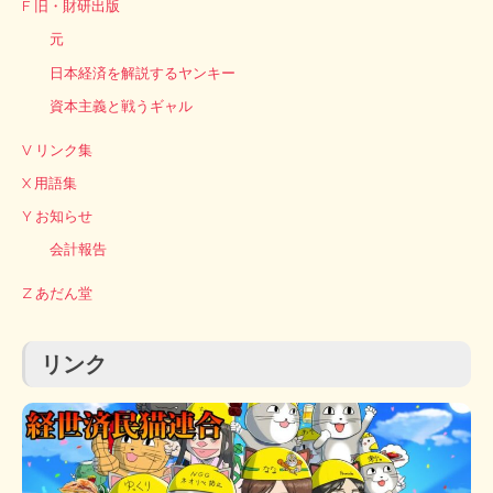
F 旧・財研出版
元
日本経済を解説するヤンキー
資本主義と戦うギャル
V リンク集
X 用語集
Y お知らせ
会計報告
Z あだん堂
リンク