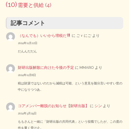
(10)
需要と供給
(4)
記事コメント
（なんでも）いいから増税だ
に
ごｒにご
より
2024年11月22日
だんんだだん
財研出版解散に向けた今後の予定
に
MMARO
より
2024年11月8日
税は財源ではないのだから減税は可能、という意見を随分言いやすい世の
中になりつつあ…
コアメンバー離脱のお知らせ【財研出版】
に
シン
より
2024年3月29日
ももさんと一緒に「財研出版の共同代表」という役職でしたが、この度の
件を重く受け止…