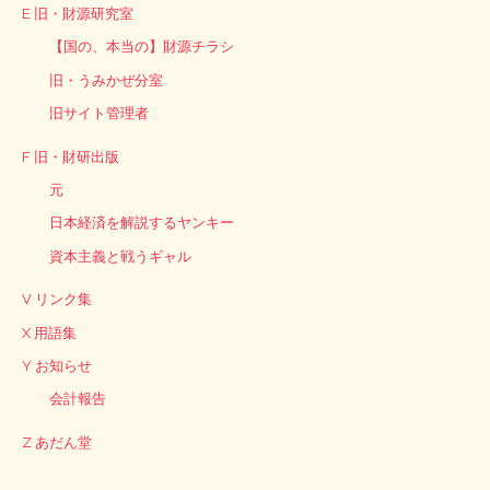
E 旧・財源研究室
【国の、本当の】財源チラシ
旧・うみかぜ分室
旧サイト管理者
F 旧・財研出版
元
日本経済を解説するヤンキー
資本主義と戦うギャル
V リンク集
X 用語集
Y お知らせ
会計報告
Z あだん堂