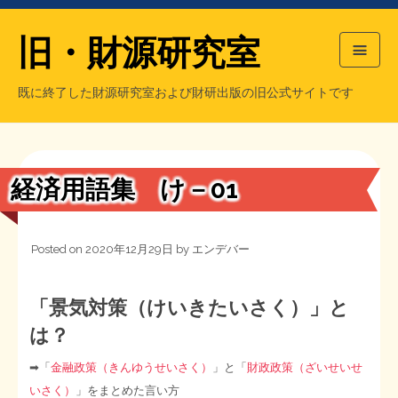
旧・財源研究室
既に終了した財源研究室および財研出版の旧公式サイトです
HOME
旧・財源研究室について
過去の主な刊行物
旧・財研出版について
経済用語集 け－01
もっと知りたい方へ
Posted on
2020年12月29日
by
エンデバー
旧・財源研究室について
【国の、本当の】財源チラシ／旧・財源研究室
チラシ発行部数
旧・財研出版について
「景気対策（けいきたいさく）」と
は？
シン財源はあなたです／合同誌／旧・サブカル分室
マネクリ戦士 RED & BLACK
会計報告
会計報告
➡︎「
金融政策（きんゆうせいさく）
」と「
財政政策（ざいせいせ
日本経済を解説するヤンキー／MIHANAマンガ／旧・財研出版
MMTの学習資料
いさく）
」をまとめた言い方