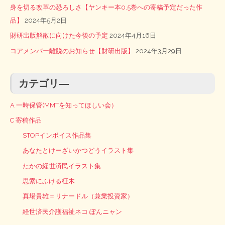
身を切る改革の恐ろしさ【ヤンキー本0.5巻への寄稿予定だった作
品】
2024年5月2日
財研出版解散に向けた今後の予定
2024年4月16日
コアメンバー離脱のお知らせ【財研出版】
2024年3月29日
カテゴリ―
A 一時保管(MMTを知ってほしい会）
C 寄稿作品
STOPインボイス作品集
あなたとけーざいかつどうイラスト集
たかの経世済民イラスト集
思索にふける柾木
真場貴雄＝リナードル（兼業投資家）
経世済民介護福祉ネコ ぽんニャン