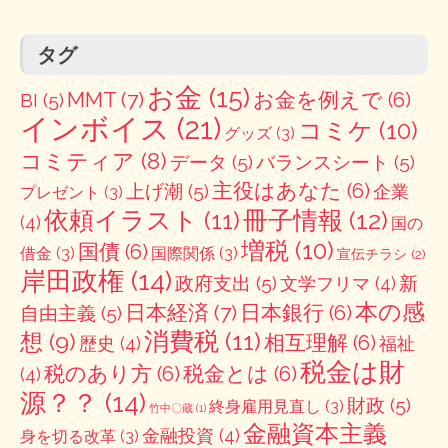
タグ
お金
(15)
MMT
(7)
お金を例えで
(6)
BI
(5)
インボイス
(21)
コミケ
(10)
グッズ
(3)
コミティア
(8)
データ
(5)
バランスシート
(5)
主役はあなた
(6)
上げ潮
(5)
企業
プレゼント
(3)
冊子情報
(12)
依頼イラスト
(11)
(4)
国の
増税
(10)
国債
(6)
借金
(3)
国際関係
(3)
宣伝チラシ
(2)
岸田政権
(14)
政府支出
(5)
新
文学フリマ
(4)
本の感
日本経済
(7)
日本銀行
(6)
自由主義
(5)
消費税
(11)
想
(9)
相互理解
(6)
歴史
(4)
福祉
税金は財
税のあり方
(6)
税金とは
(6)
(4)
源？？
(14)
財政
(5)
終身雇用見直し
(3)
竹中〇蔵
(1)
金融資本主義
金融投資
(4)
身を切る改革
(3)