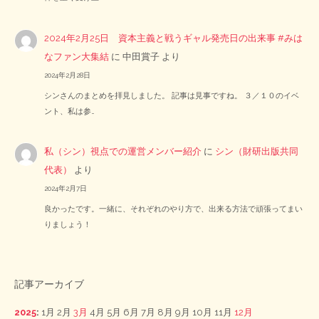
2024年2月25日 資本主義と戦うギャル発売日の出来事 #みは
なファン大集結
に
中田賞子
より
2024年2月28日
シンさんのまとめを拝見しました。 記事は見事ですね。 ３／１０のイベ
ント、私は参…
私（シン）視点での運営メンバー紹介
に
シン（財研出版共同
代表）
より
2024年2月7日
良かったです。一緒に、それぞれのやり方で、出来る方法で頑張ってまい
りましょう！
記事アーカイブ
2025
:
1月
2月
3月
4月
5月
6月
7月
8月
9月
10月
11月
12月