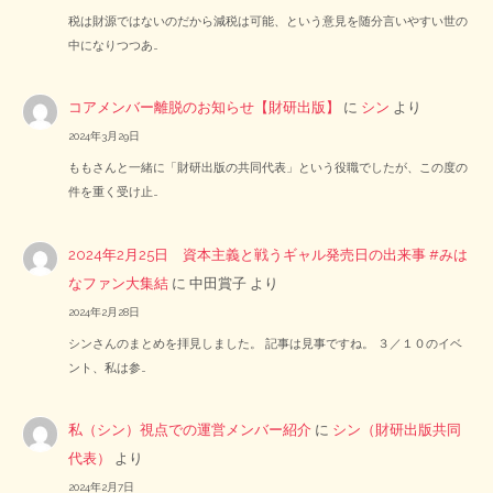
税は財源ではないのだから減税は可能、という意見を随分言いやすい世の
中になりつつあ…
コアメンバー離脱のお知らせ【財研出版】
に
シン
より
2024年3月29日
ももさんと一緒に「財研出版の共同代表」という役職でしたが、この度の
件を重く受け止…
2024年2月25日 資本主義と戦うギャル発売日の出来事 #みは
なファン大集結
に
中田賞子
より
2024年2月28日
シンさんのまとめを拝見しました。 記事は見事ですね。 ３／１０のイベ
ント、私は参…
私（シン）視点での運営メンバー紹介
に
シン（財研出版共同
代表）
より
2024年2月7日