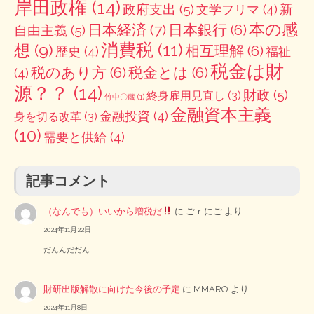
岸田政権
(14)
政府支出
(5)
新
文学フリマ
(4)
本の感
日本経済
(7)
日本銀行
(6)
自由主義
(5)
消費税
(11)
想
(9)
相互理解
(6)
歴史
(4)
福祉
税金は財
税のあり方
(6)
税金とは
(6)
(4)
源？？
(14)
財政
(5)
終身雇用見直し
(3)
竹中〇蔵
(1)
金融資本主義
金融投資
(4)
身を切る改革
(3)
(10)
需要と供給
(4)
記事コメント
（なんでも）いいから増税だ
に
ごｒにご
より
2024年11月22日
だんんだだん
財研出版解散に向けた今後の予定
に
MMARO
より
2024年11月8日