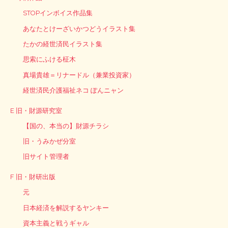
STOPインボイス作品集
あなたとけーざいかつどうイラスト集
たかの経世済民イラスト集
思索にふける柾木
真場貴雄＝リナードル（兼業投資家）
経世済民介護福祉ネコ ぽんニャン
E 旧・財源研究室
【国の、本当の】財源チラシ
旧・うみかぜ分室
旧サイト管理者
F 旧・財研出版
元
日本経済を解説するヤンキー
資本主義と戦うギャル