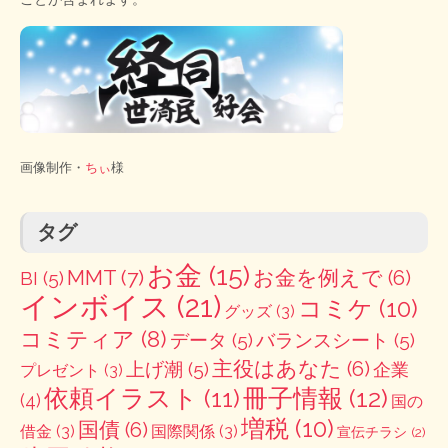
画像制作・
ちぃ
様
タグ
お金
(15)
MMT
(7)
お金を例えで
(6)
BI
(5)
インボイス
(21)
コミケ
(10)
グッズ
(3)
コミティア
(8)
データ
(5)
バランスシート
(5)
主役はあなた
(6)
上げ潮
(5)
企業
プレゼント
(3)
冊子情報
(12)
依頼イラスト
(11)
(4)
国の
増税
(10)
国債
(6)
借金
(3)
国際関係
(3)
宣伝チラシ
(2)