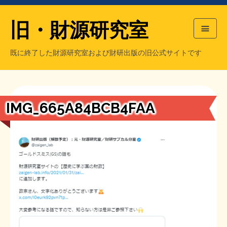
旧・財源研究室
既に終了した財源研究室および財研出版の旧公式サイトです
HOME
旧・財源研究室について
過去の主な刊行物
旧・財研出版について
IMG_665A84BCB4FAA
もっと知りたい方へ
旧・財源研究室について
【国の、本当の】財源チラシ／旧・財源研究室
チラシ発行部数
旧・財研出版について
シン財源はあなたです／合同誌／旧・サブカル分室
マネクリ戦士 RED & BLACK
会計報告
会計報告
日本経済を解説するヤンキー／MIHANAマンガ／旧・財研出版
MMTの学習資料