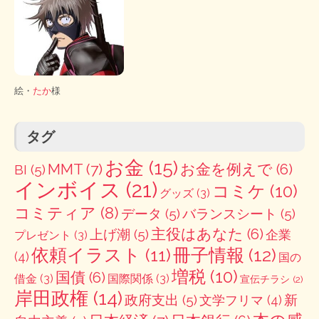
絵・
たか
様
タグ
お金
(15)
MMT
(7)
お金を例えで
(6)
BI
(5)
インボイス
(21)
コミケ
(10)
グッズ
(3)
コミティア
(8)
データ
(5)
バランスシート
(5)
主役はあなた
(6)
上げ潮
(5)
企業
プレゼント
(3)
冊子情報
(12)
依頼イラスト
(11)
(4)
国の
増税
(10)
国債
(6)
借金
(3)
国際関係
(3)
宣伝チラシ
(2)
岸田政権
(14)
政府支出
(5)
新
文学フリマ
(4)