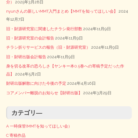
分）
2025年3月28日
nyunさんの新しいMMT入門まとめ【MMTを知ってほしい会】
2024
年12月7日
旧・財源研究室に関連したチラシ発行部数
2024年11月9日
旧・財源研究室の会計報告
2024年11月9日
チラシ折りサービスの報告（旧・財源研究室）
2024年11月9日
旧・財研出版会計報告
2024年11月9日
身を切る改革の恐ろしさ【ヤンキー本0.5巻への寄稿予定だった作
品】
2024年5月2日
財研出版解散に向けた今後の予定
2024年4月16日
コアメンバー離脱のお知らせ【財研出版】
2024年3月29日
カテゴリ―
A 一時保管(MMTを知ってほしい会）
C 寄稿作品