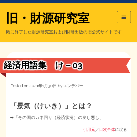
旧・財源研究室
既に終了した財源研究室および財研出版の旧公式サイトです
HOME
旧・財源研究室について
過去の主な刊行物
旧・財研出版について
経済用語集 け－03
もっと知りたい方へ
Posted on
2021年1月30日
by
エンデバー
旧・財源研究室について
【国の、本当の】財源チラシ／旧・財源研究室
チラシ発行部数
旧・財研出版について
「景気（けいき）」とは？
➡︎「その国のカネ回り（経済状況）の良し悪し」
シン財源はあなたです／合同誌／旧・サブカル分室
マネクリ戦士 RED & BLACK
会計報告
会計報告
引用元
／
目次全体
に戻る
日本経済を解説するヤンキー／MIHANAマンガ／旧・財研出版
MMTの学習資料