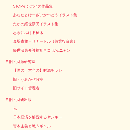
STOPインボイス作品集
あなたとけーざいかつどうイラスト集
たかの経世済民イラスト集
思索にふける柾木
真場貴雄＝リナードル（兼業投資家）
経世済民介護福祉ネコ ぽんニャン
E 旧・財源研究室
【国の、本当の】財源チラシ
旧・うみかぜ分室
旧サイト管理者
F 旧・財研出版
元
日本経済を解説するヤンキー
資本主義と戦うギャル