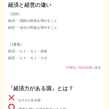
経済と経営の違い
STOPインボイス作品集
［目的］
経済･･･国民の所得を増やすこと
たかの経世済民イラスト集
経営･･･自分の利益を増やすこと
用語集
［3要素］
経済･･･ヒト・モノ・技術
経営･･･ヒト・モノ・カネ
引用元
／
目次全体
に戻る
「経済力がある国」とは？
「おカネがある国」