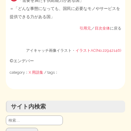
「需要を満たす供給能力がある国」
＝「どんな事態になっても、国民に必要なモノやサービスを
提供できる力がある国」
引用元
／
目次全体
に戻る
アイキャッチ画像イラスト・
イラストAC(No.22942146)
©エンデバー
category：
X 用語集
/ tags：
サイト内検索
検
索: