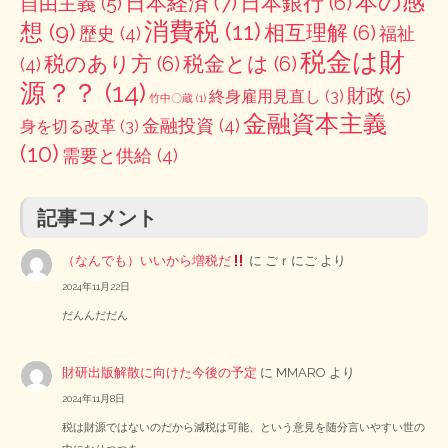
本の感
日本経済
(7)
日本銀行
(6)
自由主義
(5)
消費税
(11)
想
(9)
相互理解
(6)
歴史
(4)
福祉
税金は財
税のあり方
(6)
税金とは
(6)
(4)
源？？
(14)
財政
(5)
終身雇用見直し
(3)
竹中〇蔵
(1)
金融資本主義
金融投資
(4)
身を切る改革
(3)
(10)
需要と供給
(4)
記事コメント
（なんでも）いいから増税だ
に
ごｒにご
より
2024年11月22日
だんんだだん
財研出版解散に向けた今後の予定
に
MMARO
より
2024年11月8日
税は財源ではないのだから減税は可能、という意見を随分言いやすい世の