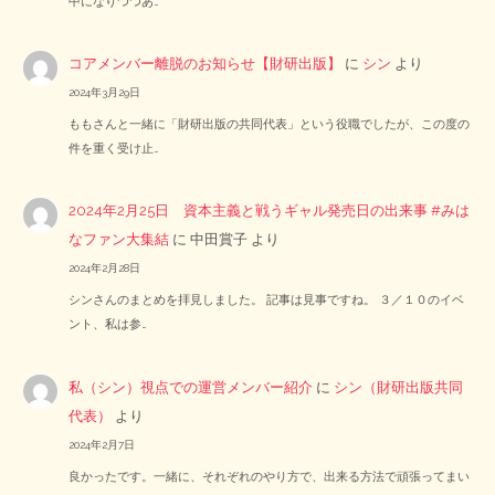
中になりつつあ…
コアメンバー離脱のお知らせ【財研出版】
に
シン
より
2024年3月29日
ももさんと一緒に「財研出版の共同代表」という役職でしたが、この度の
件を重く受け止…
2024年2月25日 資本主義と戦うギャル発売日の出来事 #みは
なファン大集結
に
中田賞子
より
2024年2月28日
シンさんのまとめを拝見しました。 記事は見事ですね。 ３／１０のイベ
ント、私は参…
私（シン）視点での運営メンバー紹介
に
シン（財研出版共同
代表）
より
2024年2月7日
良かったです。一緒に、それぞれのやり方で、出来る方法で頑張ってまい