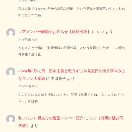
2024年11月8日
税は財源ではないのだから減税は可能、という意見を随分言いやすい世の
中になりつつあ…
コアメンバー離脱のお知らせ【財研出版】
に
シン
より
2024年3月29日
ももさんと一緒に「財研出版の共同代表」という役職でしたが、この度の
件を重く受け止…
2024年2月25日 資本主義と戦うギャル発売日の出来事 #みは
なファン大集結
に
中田賞子
より
2024年2月28日
シンさんのまとめを拝見しました。 記事は見事ですね。 ３／１０のイベ
ント、私は参…
私（シン）視点での運営メンバー紹介
に
シン（財研出版共同
代表）
より