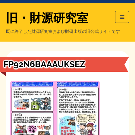
旧・財源研究室
既に終了した財源研究室および財研出版の旧公式サイトです
HOME
旧・財源研究室について
過去の主な刊行物
旧・財研出版について
FP92N6BAAAUKSEZ
もっと知りたい方へ
旧・財源研究室について
【国の、本当の】財源チラシ／旧・財源研究室
チラシ発行部数
旧・財研出版について
シン財源はあなたです／合同誌／旧・サブカル分室
マネクリ戦士 RED & BLACK
会計報告
会計報告
日本経済を解説するヤンキー／MIHANAマンガ／旧・財研出版
MMTの学習資料