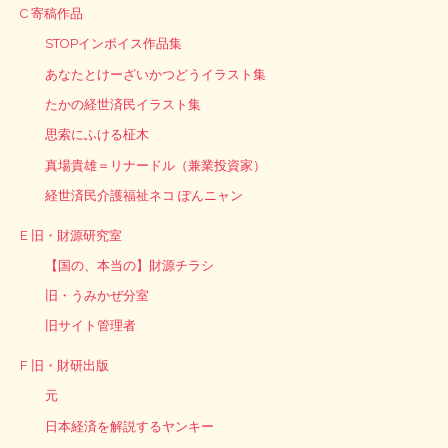
C 寄稿作品
STOPインボイス作品集
あなたとけーざいかつどうイラスト集
たかの経世済民イラスト集
思索にふける柾木
真場貴雄＝リナードル（兼業投資家）
経世済民介護福祉ネコ ぽんニャン
E 旧・財源研究室
【国の、本当の】財源チラシ
旧・うみかぜ分室
旧サイト管理者
F 旧・財研出版
元
日本経済を解説するヤンキー