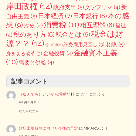
岸田政権
(14)
政府支出
(5)
新
文学フリマ
(4)
本の感
日本経済
(7)
日本銀行
(6)
自由主義
(5)
消費税
(11)
想
(9)
相互理解
(6)
歴史
(4)
福祉
税金は財
税のあり方
(6)
税金とは
(6)
(4)
源？？
(14)
財政
(5)
終身雇用見直し
(3)
竹中〇蔵
(1)
金融資本主義
金融投資
(4)
身を切る改革
(3)
(10)
需要と供給
(4)
記事コメント
（なんでも）いいから増税だ
に
ごｒにご
より
2024年11月22日
だんんだだん
財研出版解散に向けた今後の予定
に
MMARO
より