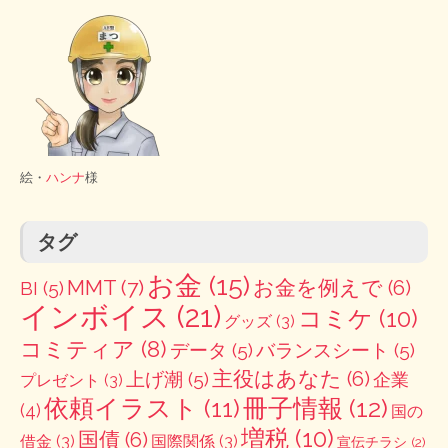
絵・
ハンナ
様
タグ
お金
(15)
MMT
(7)
お金を例えで
(6)
BI
(5)
インボイス
(21)
コミケ
(10)
グッズ
(3)
コミティア
(8)
データ
(5)
バランスシート
(5)
主役はあなた
(6)
上げ潮
(5)
企業
プレゼント
(3)
冊子情報
(12)
依頼イラスト
(11)
(4)
国の
増税
(10)
国債
(6)
借金
(3)
国際関係
(3)
宣伝チラシ
(2)