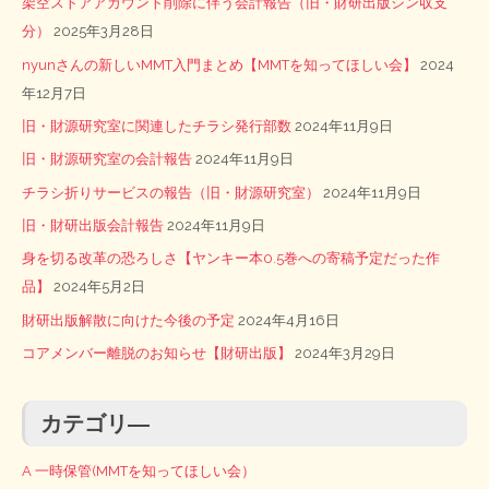
架空ストアアカウント削除に伴う会計報告（旧・財研出版シン収支
分）
2025年3月28日
nyunさんの新しいMMT入門まとめ【MMTを知ってほしい会】
2024
年12月7日
旧・財源研究室に関連したチラシ発行部数
2024年11月9日
旧・財源研究室の会計報告
2024年11月9日
チラシ折りサービスの報告（旧・財源研究室）
2024年11月9日
旧・財研出版会計報告
2024年11月9日
身を切る改革の恐ろしさ【ヤンキー本0.5巻への寄稿予定だった作
品】
2024年5月2日
財研出版解散に向けた今後の予定
2024年4月16日
コアメンバー離脱のお知らせ【財研出版】
2024年3月29日
カテゴリ―
A 一時保管(MMTを知ってほしい会）