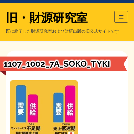
旧・財源研究室
既に終了した財源研究室および財研出版の旧公式サイトです
HOME
旧・財源研究室について
過去の主な刊行物
旧・財研出版について
1107_1002_7A_SOKO_TYKI
もっと知りたい方へ
旧・財源研究室について
【国の、本当の】財源チラシ／旧・財源研究室
チラシ発行部数
旧・財研出版について
シン財源はあなたです／合同誌／旧・サブカル分室
マネクリ戦士 RED & BLACK
会計報告
会計報告
日本経済を解説するヤンキー／MIHANAマンガ／旧・財研出版
MMTの学習資料