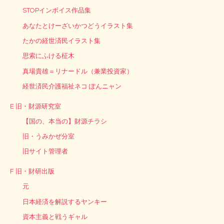
STOPインボイス作品集
あなたとけーざいかつどうイラスト集
たかの経世済民イラスト集
思索にふける柾木
真場貴雄＝リナードル（兼業投資家）
経世済民介護福祉ネコ ぽんニャン
E 旧・財源研究室
【国の、本当の】財源チラシ
旧・うみかぜ分室
旧サイト管理者
F 旧・財研出版
元
日本経済を解説するヤンキー
資本主義と戦うギャル