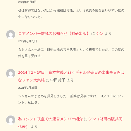
2024年11月8日
税は財源ではないのだから減税は可能、という意見を随分言いやすい世の
中になりつつあ…
コアメンバー離脱のお知らせ【財研出版】
に
シン
より
2024年3月29日
ももさんと一緒に「財研出版の共同代表」という役職でしたが、この度の
件を重く受け止…
2024年2月25日 資本主義と戦うギャル発売日の出来事 #みは
なファン大集結
に
中田賞子
より
2024年2月28日
シンさんのまとめを拝見しました。 記事は見事ですね。 ３／１０のイベ
ント、私は参…
私（シン）視点での運営メンバー紹介
に
シン（財研出版共同
代表）
より