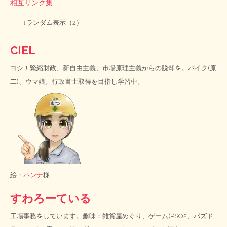
相互リンク集
↓ランダム表示（2）
CIEL
ヨシ！緊縮財政、新自由主義、市場原理主義からの脱却を。バイク(原
二)、ウマ娘。行政書士取得を目指し学習中。
絵・
ハンナ
様
すわろーている
工場事務をしています。趣味：雑貨屋めぐり、ゲーム(PSO2、パズド