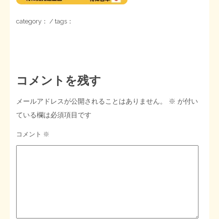
STOPインボイス作品集
category： / tags：
たかの経世済民イラスト集
用語集
コメントを残す
メールアドレスが公開されることはありません。
※
が付い
ている欄は必須項目です
コメント
※