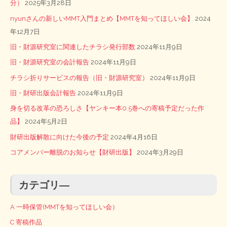
分）
2025年3月28日
nyunさんの新しいMMT入門まとめ【MMTを知ってほしい会】
2024
年12月7日
旧・財源研究室に関連したチラシ発行部数
2024年11月9日
旧・財源研究室の会計報告
2024年11月9日
チラシ折りサービスの報告（旧・財源研究室）
2024年11月9日
旧・財研出版会計報告
2024年11月9日
身を切る改革の恐ろしさ【ヤンキー本0.5巻への寄稿予定だった作
品】
2024年5月2日
財研出版解散に向けた今後の予定
2024年4月16日
コアメンバー離脱のお知らせ【財研出版】
2024年3月29日
カテゴリ―
A 一時保管(MMTを知ってほしい会）
C 寄稿作品