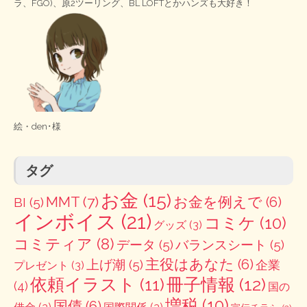
ラ、FGO)、原2ツーリング、BL LOFTとかハンズも大好き！
絵・
den･様
タグ
お金
(15)
MMT
(7)
お金を例えで
(6)
BI
(5)
インボイス
(21)
コミケ
(10)
グッズ
(3)
コミティア
(8)
データ
(5)
バランスシート
(5)
主役はあなた
(6)
上げ潮
(5)
企業
プレゼント
(3)
冊子情報
(12)
依頼イラスト
(11)
(4)
国の
増税
(10)
国債
(6)