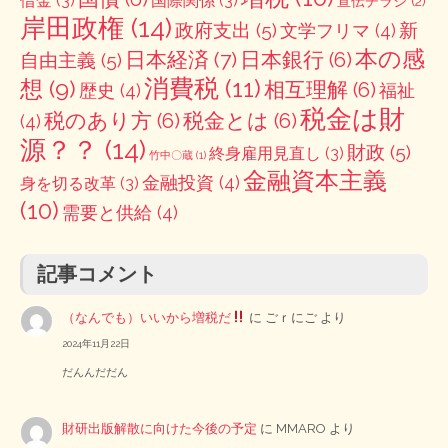
借金
(3)
国際関係
(3)
宣伝チラシ
(2)
岸田政権
(14)
政府支出
(5)
新
文学フリマ
(4)
本の感
日本経済
(7)
日本銀行
(6)
自由主義
(5)
消費税
(11)
想
(9)
相互理解
(6)
歴史
(4)
福祉
税金は財
税のあり方
(6)
税金とは
(6)
(4)
源？？
(14)
財政
(5)
終身雇用見直し
(3)
竹中〇蔵
(1)
金融資本主義
金融投資
(4)
身を切る改革
(3)
(10)
需要と供給
(4)
記事コメント
（なんでも）いいから増税だ
に
ごｒにご
より
2024年11月22日
だんんだだん
財研出版解散に向けた今後の予定
に
MMARO
より