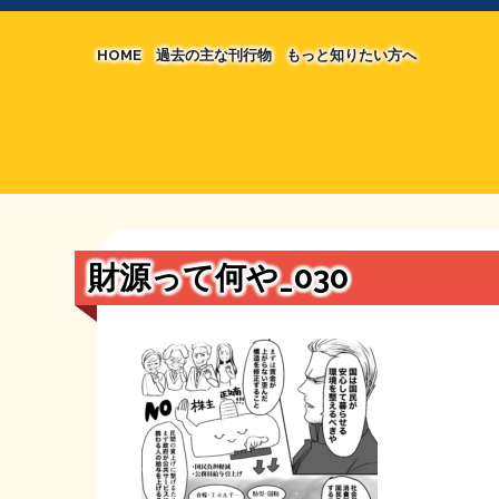
HOME
過去の主な刊行物
もっと知りたい方へ
【国の、本当の】財源チラシ／旧・財源研究室
マネクリ戦士 RED & BLACK
シン財源はあなたです／合同誌／旧・サブカル分
MMTの学習資料
日本経済を解説するヤンキー／MIHANAマンガ
STOPインボイス作品集
財源って何や_030
たかの経世済民イラスト集
用語集