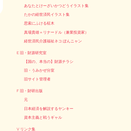
あなたとけーざいかつどうイラスト集
たかの経世済民イラスト集
思索にふける柾木
真場貴雄＝リナードル（兼業投資家）
経世済民介護福祉ネコ ぽんニャン
E 旧・財源研究室
【国の、本当の】財源チラシ
旧・うみかぜ分室
旧サイト管理者
F 旧・財研出版
元
日本経済を解説するヤンキー
資本主義と戦うギャル
V リンク集