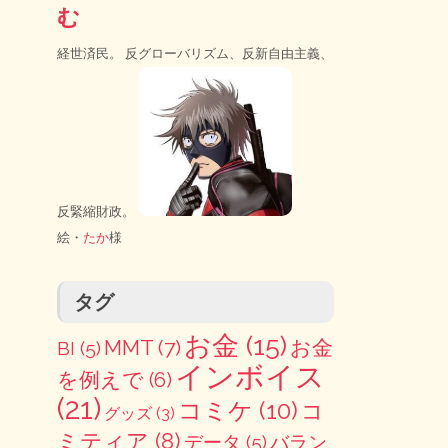
む
経世済民。 反グローバリズム、反新自由主義、
反緊縮財政。
絵・
たか
様
タグ
お金
(15)
MMT
(7)
お金
BI
(5)
インボイス
を例えで
(6)
(21)
コミケ
(10)
コ
グッズ
(3)
ミティア
(8)
データ
(5)
バラン