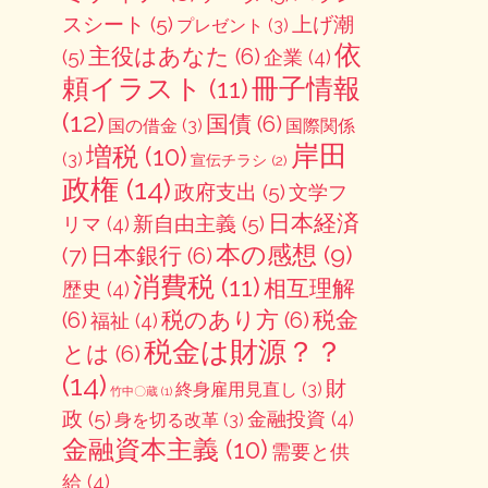
スシート
(5)
上げ潮
プレゼント
(3)
依
主役はあなた
(6)
(5)
企業
(4)
冊子情報
頼イラスト
(11)
(12)
国債
(6)
国の借金
(3)
国際関係
岸田
増税
(10)
(3)
宣伝チラシ
(2)
政権
(14)
政府支出
(5)
文学フ
日本経済
新自由主義
(5)
リマ
(4)
本の感想
(9)
(7)
日本銀行
(6)
消費税
(11)
相互理解
歴史
(4)
(6)
税のあり方
(6)
税金
福祉
(4)
税金は財源？？
とは
(6)
(14)
財
終身雇用見直し
(3)
竹中〇蔵
(1)
政
(5)
金融投資
(4)
身を切る改革
(3)
金融資本主義
(10)
需要と供
給
(4)