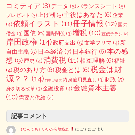
コミティア
(8)
データ
(5)
バランスシート
(5)
主役はあなた
(6)
上げ潮
(5)
企業
プレゼント
(3)
冊子情報
(12)
依頼イラスト
(11)
(4)
国の
増税
(10)
国債
(6)
借金
(3)
国際関係
(3)
宣伝チラシ
(2)
岸田政権
(14)
政府支出
(5)
新
文学フリマ
(4)
本の感
日本経済
(7)
日本銀行
(6)
自由主義
(5)
消費税
(11)
想
(9)
相互理解
(6)
歴史
(4)
福祉
税金は財
税のあり方
(6)
税金とは
(6)
(4)
源？？
(14)
財政
(5)
終身雇用見直し
(3)
竹中〇蔵
(1)
金融資本主義
金融投資
(4)
身を切る改革
(3)
(10)
需要と供給
(4)
記事コメント
（なんでも）いいから増税だ
に
ごｒにご
より