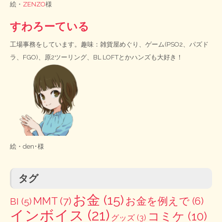
絵・
ZENZO
様
すわろーている
工場事務をしています。趣味：雑貨屋めぐり、ゲーム(PSO2、パズド
ラ、FGO)、原2ツーリング、BL LOFTとかハンズも大好き！
絵・
den･様
タグ
お金
(15)
MMT
(7)
お金を例えで
(6)
BI
(5)
インボイス
(21)
コミケ
(10)
グッズ
(3)