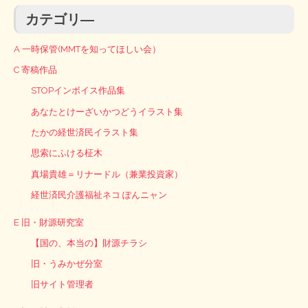
カテゴリ―
A 一時保管(MMTを知ってほしい会）
C 寄稿作品
STOPインボイス作品集
あなたとけーざいかつどうイラスト集
たかの経世済民イラスト集
思索にふける柾木
真場貴雄＝リナードル（兼業投資家）
経世済民介護福祉ネコ ぽんニャン
E 旧・財源研究室
【国の、本当の】財源チラシ
旧・うみかぜ分室
旧サイト管理者