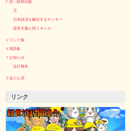
F 旧・財研出版
元
日本経済を解説するヤンキー
資本主義と戦うギャル
V リンク集
X 用語集
Y お知らせ
会計報告
Z あだん堂
リンク