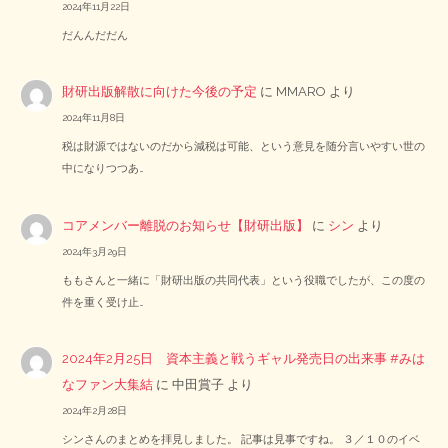
2024年11月22日
だんんだだん
財研出版解散に向けた今後の予定
に
MMARO
より
2024年11月8日
税は財源ではないのだから減税は可能、という意見を随分言いやすい世の
中になりつつあ…
コアメンバー離脱のお知らせ【財研出版】
に
シン
より
2024年3月29日
ももさんと一緒に「財研出版の共同代表」という役職でしたが、この度の
件を重く受け止…
2024年2月25日 資本主義と戦うギャル発売日の出来事 #みは
なファン大集結
に
中田賞子
より
2024年2月28日
シンさんのまとめを拝見しました。 記事は見事ですね。 ３／１０のイベ