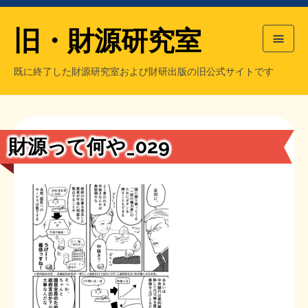
旧・財源研究室
既に終了した財源研究室および財研出版の旧公式サイトです
HOME
旧・財源研究室について
過去の主な刊行物
旧・財研出版について
財源って何や_029
もっと知りたい方へ
旧・財源研究室について
【国の、本当の】財源チラシ／旧・財源研究室
チラシ発行部数
旧・財研出版について
シン財源はあなたです／合同誌／旧・サブカル分室
マネクリ戦士 RED & BLACK
会計報告
会計報告
日本経済を解説するヤンキー／MIHANAマンガ／旧・財研出版
MMTの学習資料