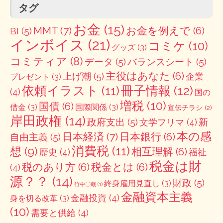
タグ
お金
(15)
MMT
(7)
お金を例えで
(6)
BI
(5)
インボイス
(21)
コミケ
(10)
グッズ
(3)
コミティア
(8)
データ
(5)
バランスシート
(5)
主役はあなた
(6)
上げ潮
(5)
企業
プレゼント
(3)
冊子情報
(12)
依頼イラスト
(11)
(4)
国の
増税
(10)
国債
(6)
借金
(3)
国際関係
(3)
宣伝チラシ
(2)
岸田政権
(14)
政府支出
(5)
新
文学フリマ
(4)
本の感
日本経済
(7)
日本銀行
(6)
自由主義
(5)
消費税
(11)
想
(9)
相互理解
(6)
歴史
(4)
福祉
税金は財
税のあり方
(6)
税金とは
(6)
(4)
源？？
(14)
財政
(5)
終身雇用見直し
(3)
竹中〇蔵
(1)
金融資本主義
金融投資
(4)
身を切る改革
(3)
(10)
需要と供給
(4)