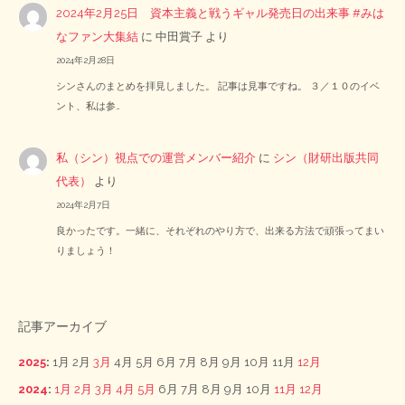
2024年2月25日 資本主義と戦うギャル発売日の出来事 #みは
なファン大集結
に
中田賞子
より
2024年2月28日
シンさんのまとめを拝見しました。 記事は見事ですね。 ３／１０のイベ
ント、私は参…
私（シン）視点での運営メンバー紹介
に
シン（財研出版共同
代表）
より
2024年2月7日
良かったです。一緒に、それぞれのやり方で、出来る方法で頑張ってまい
りましょう！
記事アーカイブ
2025
:
1月
2月
3月
4月
5月
6月
7月
8月
9月
10月
11月
12月
2024
:
1月
2月
3月
4月
5月
6月
7月
8月
9月
10月
11月
12月