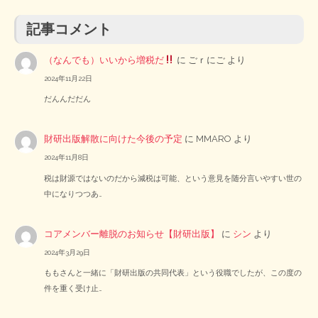
記事コメント
（なんでも）いいから増税だ
に
ごｒにご
より
2024年11月22日
だんんだだん
財研出版解散に向けた今後の予定
に
MMARO
より
2024年11月8日
税は財源ではないのだから減税は可能、という意見を随分言いやすい世の
中になりつつあ…
コアメンバー離脱のお知らせ【財研出版】
に
シン
より
2024年3月29日
ももさんと一緒に「財研出版の共同代表」という役職でしたが、この度の
件を重く受け止…