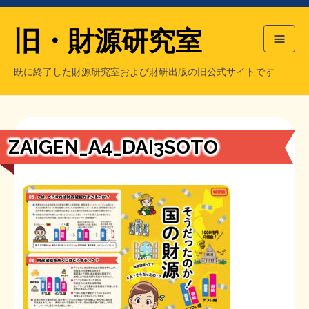
旧・財源研究室
既に終了した財源研究室および財研出版の旧公式サイトです
HOME
旧・財源研究室について
過去の主な刊行物
旧・財研出版について
ZAIGEN_A4_DAI3SOTO
もっと知りたい方へ
旧・財源研究室について
【国の、本当の】財源チラシ／旧・財源研究室
チラシ発行部数
旧・財研出版について
シン財源はあなたです／合同誌／旧・サブカル分室
マネクリ戦士 RED & BLACK
会計報告
会計報告
日本経済を解説するヤンキー／MIHANAマンガ／旧・財研出版
MMTの学習資料