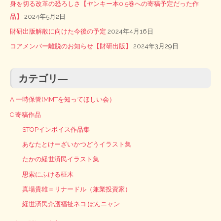
身を切る改革の恐ろしさ【ヤンキー本0.5巻への寄稿予定だった作
品】
2024年5月2日
財研出版解散に向けた今後の予定
2024年4月16日
コアメンバー離脱のお知らせ【財研出版】
2024年3月29日
カテゴリ―
A 一時保管(MMTを知ってほしい会）
C 寄稿作品
STOPインボイス作品集
あなたとけーざいかつどうイラスト集
たかの経世済民イラスト集
思索にふける柾木
真場貴雄＝リナードル（兼業投資家）
経世済民介護福祉ネコ ぽんニャン