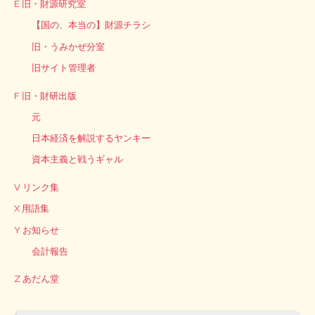
E 旧・財源研究室
【国の、本当の】財源チラシ
旧・うみかぜ分室
旧サイト管理者
F 旧・財研出版
元
日本経済を解説するヤンキー
資本主義と戦うギャル
V リンク集
X 用語集
Y お知らせ
会計報告
Z あだん堂