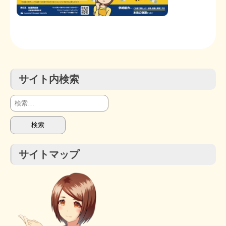
STOPインボイス作品集
たかの経世済民イラスト集
用語集
サイト内検索
検
索:
サイトマップ