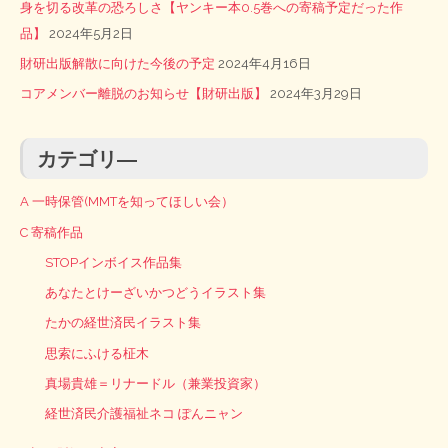
身を切る改革の恐ろしさ【ヤンキー本0.5巻への寄稿予定だった作
品】
2024年5月2日
財研出版解散に向けた今後の予定
2024年4月16日
コアメンバー離脱のお知らせ【財研出版】
2024年3月29日
カテゴリ―
A 一時保管(MMTを知ってほしい会）
C 寄稿作品
STOPインボイス作品集
あなたとけーざいかつどうイラスト集
たかの経世済民イラスト集
思索にふける柾木
真場貴雄＝リナードル（兼業投資家）
経世済民介護福祉ネコ ぽんニャン