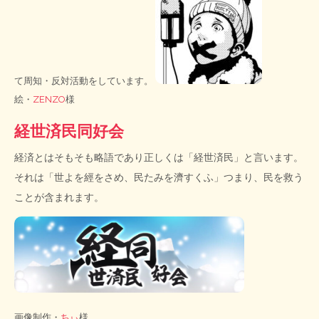
て周知・反対活動をしています。
絵・
ZENZO
様
経世済民同好会
経済とはそもそも略語であり正しくは「経世済民」と言います。
それは「世よを經をさめ、民たみを濟すくふ」つまり、民を救う
ことが含まれます。
画像制作・
ちぃ
様