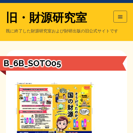
旧・財源研究室
既に終了した財源研究室および財研出版の旧公式サイトです
HOME
旧・財源研究室について
過去の主な刊行物
旧・財研出版について
B_6B_SOTO05
もっと知りたい方へ
旧・財源研究室について
【国の、本当の】財源チラシ／旧・財源研究室
チラシ発行部数
旧・財研出版について
シン財源はあなたです／合同誌／旧・サブカル分室
マネクリ戦士 RED & BLACK
会計報告
会計報告
日本経済を解説するヤンキー／MIHANAマンガ／旧・財研出版
MMTの学習資料