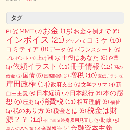
タグ
お金
(15)
MMT
(7)
お金を例えで
(6)
BI
(5)
インボイス
(21)
コミケ
(10)
グッズ
(3)
コミティア
(8)
データ
(5)
バランスシート
(5)
主役はあなた
(6)
上げ潮
(5)
企業
プレゼント
(3)
冊子情報
(12)
依頼イラスト
(11)
(4)
国の
増税
(10)
国債
(6)
借金
(3)
国際関係
(3)
宣伝チラシ
(2)
岸田政権
(14)
政府支出
(5)
新
文学フリマ
(4)
本の感
日本経済
(7)
日本銀行
(6)
自由主義
(5)
消費税
(11)
想
(9)
相互理解
(6)
歴史
(4)
福祉
税金は財
税のあり方
(6)
税金とは
(6)
(4)
源？？
(14)
財政
(5)
終身雇用見直し
(3)
竹中〇蔵
(1)
金融資本主義
金融投資
(4)
身を切る改革
(3)