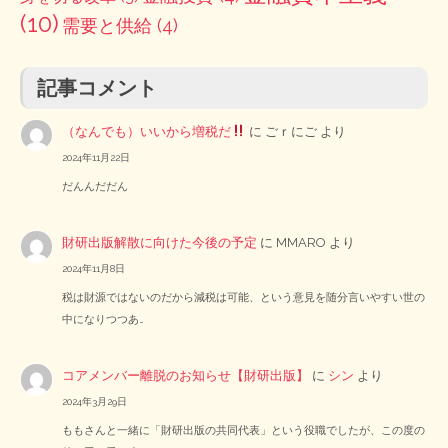
(10)
需要と供給
(4)
記事コメント
（なんでも）いいから増税だ
に
ごｒにご
より
2024年11月22日
だんんだだん
財研出版解散に向けた今後の予定
に
MMARO
より
2024年11月8日
税は財源ではないのだから減税は可能、という意見を随分言いやすい世の
中になりつつあ…
コアメンバー離脱のお知らせ【財研出版】
に
シン
より
2024年3月29日
ももさんと一緒に「財研出版の共同代表」という役職でしたが、この度の