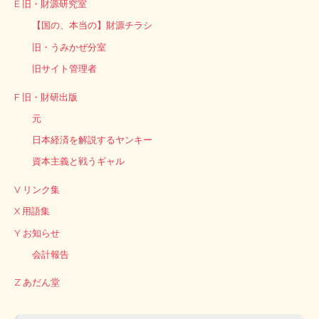
E 旧・財源研究室
【国の、本当の】財源チラシ
旧・うみかぜ分室
旧サイト管理者
F 旧・財研出版
元
日本経済を解説するヤンキー
資本主義と戦うギャル
V リンク集
X 用語集
Y お知らせ
会計報告
Z あだん堂