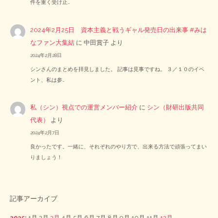
件を重く受け止…
2024年2月25日 資本主義と戦うギャル発売日の出来事 #みは
なファン大集結
に
中田賞子
より
2024年2月28日
シンさんのまとめを拝見しました。 記事は見事ですね。 ３／１０のイベ
ント、私は参…
私（シン）視点での運営メンバー紹介
に
シン（財研出版共同
代表）
より
2024年2月7日
良かったです。一緒に、それぞれのやり方で、出来る方法で頑張ってまい
りましょう！
記事アーカイブ
2025
:
1月
2月
3月
4月
5月
6月
7月
8月
9月
10月
11月
12月