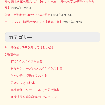
身を切る改革の恐ろしさ【ヤンキー本0.5巻への寄稿予定だった作
品】
2024年5月2日
財研出版解散に向けた今後の予定
2024年4月16日
コアメンバー離脱のお知らせ【財研出版】
2024年3月29日
カテゴリ―
A 一時保管(MMTを知ってほしい会）
C 寄稿作品
STOPインボイス作品集
あなたとけーざいかつどうイラスト集
たかの経世済民イラスト集
思索にふける柾木
真場貴雄＝リナードル（兼業投資家）
経世済民介護福祉ネコ ぽんニャン