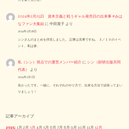
2024年2月25日 資本主義と戦うギャル発売日の出来事 #みは
なファン大集結
に
中田賞子
より
2024年2月28日
シンさんのまとめを拝見しました。 記事は見事ですね。 ３／１０のイベ
ント、私は参…
私（シン）視点での運営メンバー紹介
に
シン（財研出版共同
代表）
より
2024年2月7日
良かったです。一緒に、それぞれのやり方で、出来る方法で頑張ってまい
りましょう！
記事アーカイブ
2025
:
1月
2月
3月
4月
5月
6月
7月
8月
9月
10月
11月
12月