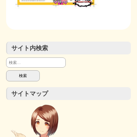
STOPインボイス作品集
たかの経世済民イラスト集
用語集
サイト内検索
検
索:
サイトマップ