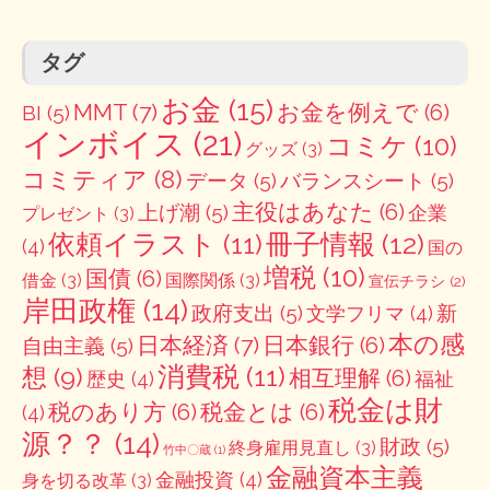
タグ
お金
(15)
MMT
(7)
お金を例えで
(6)
BI
(5)
インボイス
(21)
コミケ
(10)
グッズ
(3)
コミティア
(8)
データ
(5)
バランスシート
(5)
主役はあなた
(6)
上げ潮
(5)
企業
プレゼント
(3)
冊子情報
(12)
依頼イラスト
(11)
(4)
国の
増税
(10)
国債
(6)
借金
(3)
国際関係
(3)
宣伝チラシ
(2)
岸田政権
(14)
政府支出
(5)
新
文学フリマ
(4)
本の感
日本経済
(7)
日本銀行
(6)
自由主義
(5)
消費税
(11)
想
(9)
相互理解
(6)
歴史
(4)
福祉
税金は財
税のあり方
(6)
税金とは
(6)
(4)
源？？
(14)
財政
(5)
終身雇用見直し
(3)
竹中〇蔵
(1)
金融資本主義
金融投資
(4)
身を切る改革
(3)