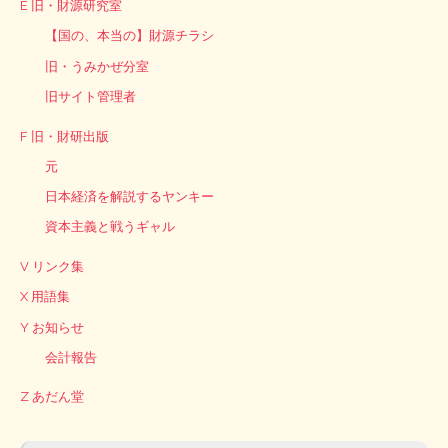
E 旧・財源研究室
【国の、本当の】財源チラシ
旧・うみかぜ分室
旧サイト管理者
F 旧・財研出版
元
日本経済を解説するヤンキー
資本主義と戦うギャル
V リンク集
X 用語集
Y お知らせ
会計報告
Z あだん堂