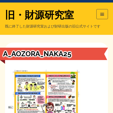
旧・財源研究室
既に終了した財源研究室および財研出版の旧公式サイトです
HOME
旧・財源研究室について
過去の主な刊行物
旧・財研出版について
A_AOZORA_NAKA25
もっと知りたい方へ
旧・財源研究室について
【国の、本当の】財源チラシ／旧・財源研究室
チラシ発行部数
旧・財研出版について
シン財源はあなたです／合同誌／旧・サブカル分室
マネクリ戦士 RED & BLACK
会計報告
会計報告
日本経済を解説するヤンキー／MIHANAマンガ／旧・財研出版
MMTの学習資料