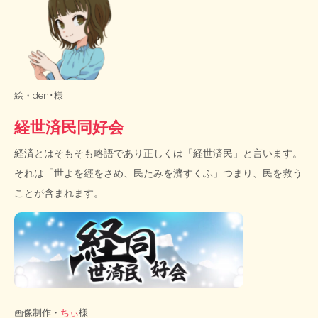
絵・
den･様
経世済民同好会
経済とはそもそも略語であり正しくは「経世済民」と言います。
それは「世よを經をさめ、民たみを濟すくふ」つまり、民を救う
ことが含まれます。
画像制作・
ちぃ
様