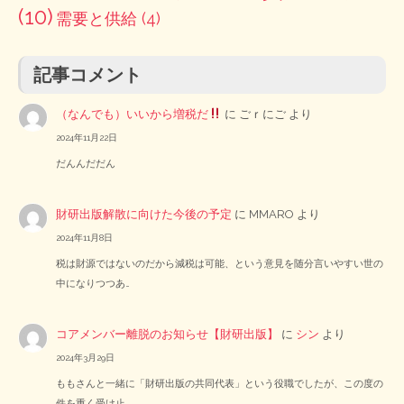
(10)
需要と供給
(4)
記事コメント
（なんでも）いいから増税だ
に
ごｒにご
より
2024年11月22日
だんんだだん
財研出版解散に向けた今後の予定
に
MMARO
より
2024年11月8日
税は財源ではないのだから減税は可能、という意見を随分言いやすい世の
中になりつつあ…
コアメンバー離脱のお知らせ【財研出版】
に
シン
より
2024年3月29日
ももさんと一緒に「財研出版の共同代表」という役職でしたが、この度の
件を重く受け止…