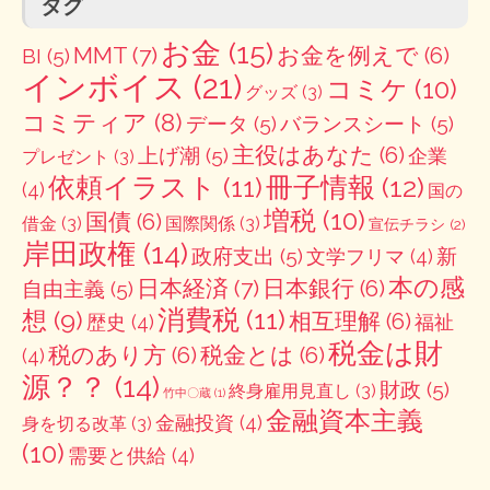
タグ
お金
(15)
MMT
(7)
お金を例えで
(6)
BI
(5)
インボイス
(21)
コミケ
(10)
グッズ
(3)
コミティア
(8)
データ
(5)
バランスシート
(5)
主役はあなた
(6)
上げ潮
(5)
企業
プレゼント
(3)
冊子情報
(12)
依頼イラスト
(11)
(4)
国の
増税
(10)
国債
(6)
借金
(3)
国際関係
(3)
宣伝チラシ
(2)
岸田政権
(14)
政府支出
(5)
新
文学フリマ
(4)
本の感
日本経済
(7)
日本銀行
(6)
自由主義
(5)
消費税
(11)
想
(9)
相互理解
(6)
歴史
(4)
福祉
税金は財
税のあり方
(6)
税金とは
(6)
(4)
源？？
(14)
財政
(5)
終身雇用見直し
(3)
竹中〇蔵
(1)
金融資本主義
金融投資
(4)
身を切る改革
(3)
(10)
需要と供給
(4)