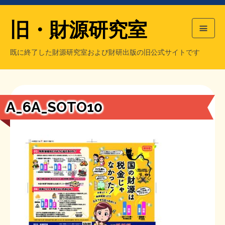
旧・財源研究室
既に終了した財源研究室および財研出版の旧公式サイトです
HOME
旧・財源研究室について
過去の主な刊行物
旧・財研出版について
A_6A_SOTO10
もっと知りたい方へ
旧・財源研究室について
【国の、本当の】財源チラシ／旧・財源研究室
チラシ発行部数
旧・財研出版について
シン財源はあなたです／合同誌／旧・サブカル分室
マネクリ戦士 RED & BLACK
会計報告
会計報告
日本経済を解説するヤンキー／MIHANAマンガ／旧・財研出版
MMTの学習資料