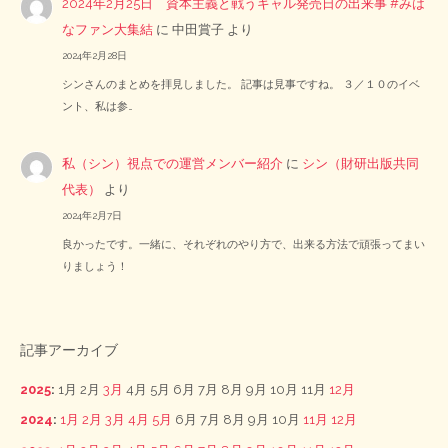
2024年2月25日 資本主義と戦うギャル発売日の出来事 #みは
なファン大集結
に
中田賞子
より
2024年2月28日
シンさんのまとめを拝見しました。 記事は見事ですね。 ３／１０のイベ
ント、私は参…
私（シン）視点での運営メンバー紹介
に
シン（財研出版共同
代表）
より
2024年2月7日
良かったです。一緒に、それぞれのやり方で、出来る方法で頑張ってまい
りましょう！
記事アーカイブ
2025
:
1月
2月
3月
4月
5月
6月
7月
8月
9月
10月
11月
12月
2024
:
1月
2月
3月
4月
5月
6月
7月
8月
9月
10月
11月
12月