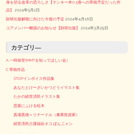
身を切る改革の恐ろしさ【ヤンキー本0.5巻への寄稿予定だった作
品】
2024年5月2日
財研出版解散に向けた今後の予定
2024年4月16日
コアメンバー離脱のお知らせ【財研出版】
2024年3月29日
カテゴリ―
A 一時保管(MMTを知ってほしい会）
C 寄稿作品
STOPインボイス作品集
あなたとけーざいかつどうイラスト集
たかの経世済民イラスト集
思索にふける柾木
真場貴雄＝リナードル（兼業投資家）
経世済民介護福祉ネコ ぽんニャン