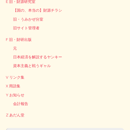
E 旧・財源研究室
【国の、本当の】財源チラシ
旧・うみかぜ分室
旧サイト管理者
F 旧・財研出版
元
日本経済を解説するヤンキー
資本主義と戦うギャル
V リンク集
X 用語集
Y お知らせ
会計報告
Z あだん堂