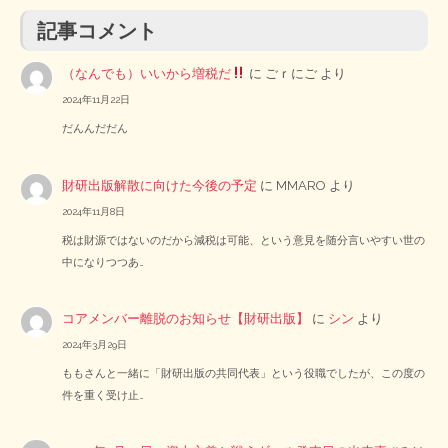
記事コメント
（なんでも）いいから増税だ
に
ごｒにご
より
2024年11月22日
だんんだだん
財研出版解散に向けた今後の予定
に
MMARO
より
2024年11月8日
税は財源ではないのだから減税は可能、という意見を随分言いやすい世の
中になりつつあ…
コアメンバー離脱のお知らせ【財研出版】
に
シン
より
2024年3月29日
ももさんと一緒に「財研出版の共同代表」という役職でしたが、この度の
件を重く受け止…