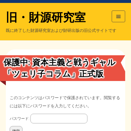
旧・財源研究室
既に終了した財源研究室および財研出版の旧公式サイトです
HOME
旧・財源研究室について
過去の主な刊行物
旧・財研出版について
保護中: 資本主義と戦うギャル
もっと知りたい方へ
「ツェリ子コラム」正式版
旧・財源研究室について
このコンテンツはパスワードで保護されています。閲覧する
【国の、本当の】財源チラシ／旧・財源研究室
チラシ発行部数
旧・財研出版について
には以下にパスワードを入力してください。
シン財源はあなたです／合同誌／旧・サブカル分室
マネクリ戦士 RED & BLACK
会計報告
会計報告
パスワード:
日本経済を解説するヤンキー／MIHANAマンガ／旧・財研出版
MMTの学習資料