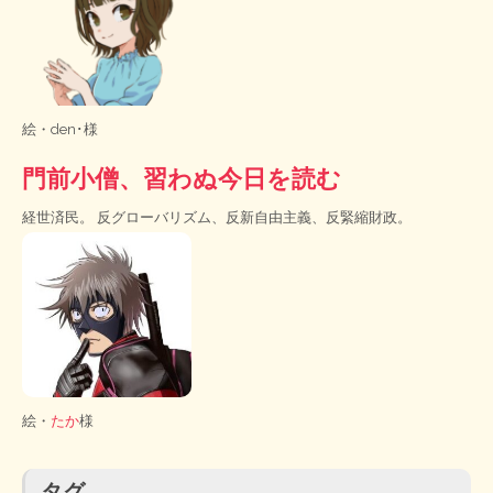
絵・
den･様
門前小僧、習わぬ今日を読む
経世済民。 反グローバリズム、反新自由主義、反緊縮財政。
絵・
たか
様
タグ