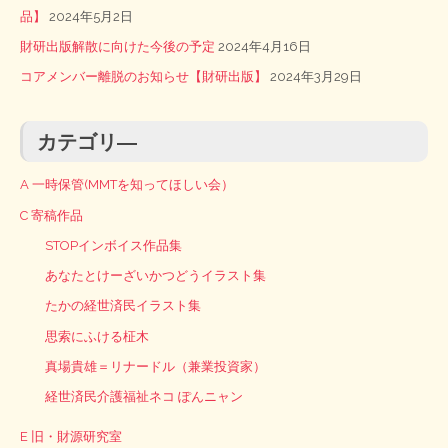
品】
2024年5月2日
財研出版解散に向けた今後の予定
2024年4月16日
コアメンバー離脱のお知らせ【財研出版】
2024年3月29日
カテゴリ―
A 一時保管(MMTを知ってほしい会）
C 寄稿作品
STOPインボイス作品集
あなたとけーざいかつどうイラスト集
たかの経世済民イラスト集
思索にふける柾木
真場貴雄＝リナードル（兼業投資家）
経世済民介護福祉ネコ ぽんニャン
E 旧・財源研究室