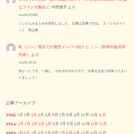
なファン大集結
に
中田賞子
より
2024年2月28日
シンさんのまとめを拝見しました。 記事は見事ですね。 ３／１０のイベ
ント、私は参…
私（シン）視点での運営メンバー紹介
に
シン（財研出版共同
代表）
より
2024年2月7日
良かったです。一緒に、それぞれのやり方で、出来る方法で頑張ってまい
りましょう！
記事アーカイブ
2025
:
1月
2月
3月
4月
5月
6月
7月
8月
9月
10月
11月
12月
2024
:
1月
2月
3月
4月
5月
6月
7月
8月
9月
10月
11月
12月
2023
:
1月
2月
3月
4月
5月
6月
7月
8月
9月
10月
11月
12月