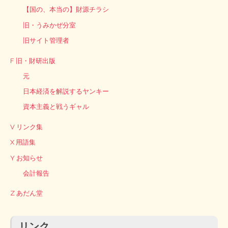
【国の、本当の】財源チラシ
旧・うみかぜ分室
旧サイト管理者
F 旧・財研出版
元
日本経済を解説するヤンキー
資本主義と戦うギャル
V リンク集
X 用語集
Y お知らせ
会計報告
Z あだん堂
リンク