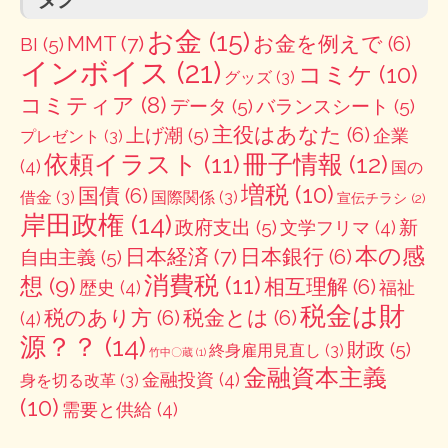
お金
(15)
MMT
(7)
お金を例えで
(6)
BI
(5)
インボイス
(21)
コミケ
(10)
グッズ
(3)
コミティア
(8)
データ
(5)
バランスシート
(5)
主役はあなた
(6)
上げ潮
(5)
企業
プレゼント
(3)
冊子情報
(12)
依頼イラスト
(11)
(4)
国の
増税
(10)
国債
(6)
借金
(3)
国際関係
(3)
宣伝チラシ
(2)
岸田政権
(14)
政府支出
(5)
新
文学フリマ
(4)
本の感
日本経済
(7)
日本銀行
(6)
自由主義
(5)
消費税
(11)
想
(9)
相互理解
(6)
歴史
(4)
福祉
税金は財
税のあり方
(6)
税金とは
(6)
(4)
源？？
(14)
財政
(5)
終身雇用見直し
(3)
竹中〇蔵
(1)
金融資本主義
金融投資
(4)
身を切る改革
(3)
(10)
需要と供給
(4)