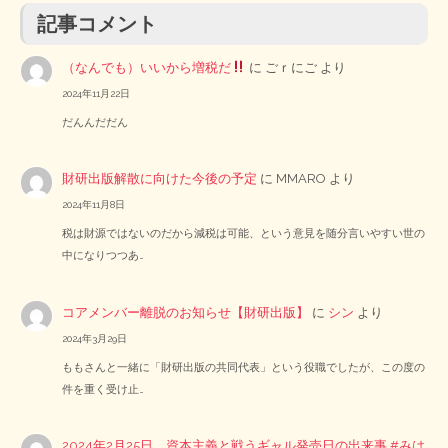
記事コメント
（なんでも）いいから増税だ
に
ごｒにご
より
2024年11月22日
だんんだだん
財研出版解散に向けた今後の予定
に
MMARO
より
2024年11月8日
税は財源ではないのだから減税は可能、という意見を随分言いやすい世の
中になりつつあ…
コアメンバー離脱のお知らせ【財研出版】
に
シン
より
2024年3月29日
ももさんと一緒に「財研出版の共同代表」という役職でしたが、この度の
件を重く受け止…
2024年2月25日 資本主義と戦うギャル発売日の出来事 #みは