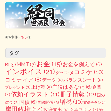
画像制作・
ちぃ
様
タグ
お金
(15)
MMT
(7)
お金を例えで
(6)
BI
(5)
インボイス
(21)
コミケ
(10)
グッズ
(3)
コミティア
(8)
データ
(5)
バランスシート
(5)
主役はあなた
(6)
上げ潮
(5)
企業
プレゼント
(3)
冊子情報
(12)
依頼イラスト
(11)
(4)
国の
増税
(10)
国債
(6)
借金
(3)
国際関係
(3)
宣伝チラシ
(2)
岸田政権
(14)
政府支出
(5)
新
文学フリマ
(4)