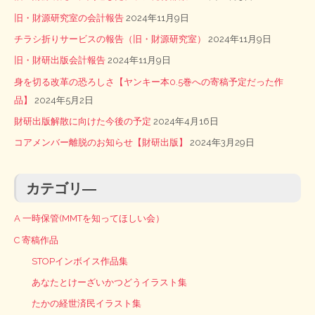
旧・財源研究室の会計報告
2024年11月9日
チラシ折りサービスの報告（旧・財源研究室）
2024年11月9日
旧・財研出版会計報告
2024年11月9日
身を切る改革の恐ろしさ【ヤンキー本0.5巻への寄稿予定だった作
品】
2024年5月2日
財研出版解散に向けた今後の予定
2024年4月16日
コアメンバー離脱のお知らせ【財研出版】
2024年3月29日
カテゴリ―
A 一時保管(MMTを知ってほしい会）
C 寄稿作品
STOPインボイス作品集
あなたとけーざいかつどうイラスト集
たかの経世済民イラスト集