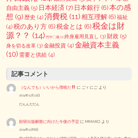
本の感
日本経済
(7)
日本銀行
(6)
自由主義
(5)
消費税
(11)
想
(9)
相互理解
(6)
歴史
(4)
福祉
税金は財
税のあり方
(6)
税金とは
(6)
(4)
源？？
(14)
財政
(5)
終身雇用見直し
(3)
竹中〇蔵
(1)
金融資本主義
金融投資
(4)
身を切る改革
(3)
(10)
需要と供給
(4)
記事コメント
（なんでも）いいから増税だ
に
ごｒにご
より
2024年11月22日
だんんだだん
財研出版解散に向けた今後の予定
に
MMARO
より
2024年11月8日