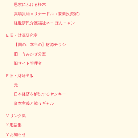
思索にふける柾木
真場貴雄＝リナードル（兼業投資家）
経世済民介護福祉ネコ ぽんニャン
E 旧・財源研究室
【国の、本当の】財源チラシ
旧・うみかぜ分室
旧サイト管理者
F 旧・財研出版
元
日本経済を解説するヤンキー
資本主義と戦うギャル
V リンク集
X 用語集
Y お知らせ