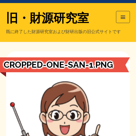
旧・財源研究室
既に終了した財源研究室および財研出版の旧公式サイトです
HOME
旧・財源研究室について
過去の主な刊行物
旧・財研出版について
CROPPED-ONE-SAN-1.PNG
もっと知りたい方へ
旧・財源研究室について
【国の、本当の】財源チラシ／旧・財源研究室
チラシ発行部数
旧・財研出版について
シン財源はあなたです／合同誌／旧・サブカル分室
マネクリ戦士 RED & BLACK
会計報告
会計報告
日本経済を解説するヤンキー／MIHANAマンガ／旧・財研出版
MMTの学習資料