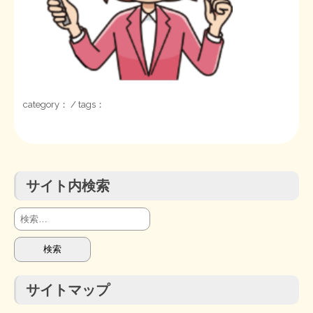
STOPインボイス作品集
たかの経世済民イラスト集
用語集
category： / tags：
サイト内検索
検
索:
サイトマップ