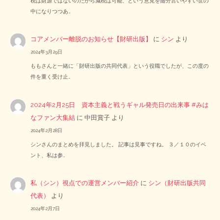
税は財源ではないのだから減税は可能、という意見を随分言いやすい世の
中になりつつあ…
コアメンバー離脱のお知らせ【財研出版】
に
シン
より
2024年3月29日
ももさんと一緒に「財研出版の共同代表」という役職でしたが、この度の
件を重く受け止…
2024年2月25日 資本主義と戦うギャル発売日の出来事 #みは
なファン大集結
に
中田賞子
より
2024年2月28日
シンさんのまとめを拝見しました。 記事は見事ですね。 ３／１０のイベ
ント、私は参…
私（シン）視点での運営メンバー紹介
に
シン（財研出版共同
代表）
より
2024年2月7日