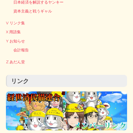
日本経済を解説するヤンキー
資本主義と戦うギャル
V リンク集
X 用語集
Y お知らせ
会計報告
Z あだん堂
リンク