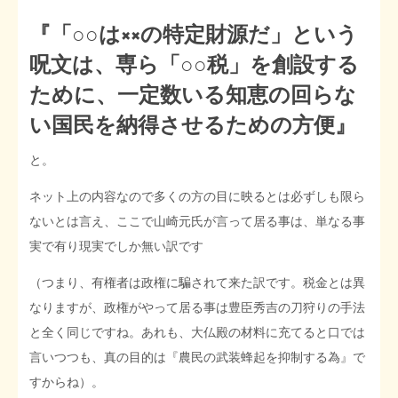
『「○○は××の特定財源だ」という
呪文は、専ら「○○税」を創設する
ために、一定数いる知恵の回らな
い国民を納得させるための方便』
と。
ネット上の内容なので多くの方の目に映るとは必ずしも限ら
ないとは言え、ここで山崎元氏が言って居る事は、単なる事
実で有り現実でしか無い訳です
（つまり、有権者は政権に騙されて来た訳です。税金とは異
なりますが、政権がやって居る事は豊臣秀吉の刀狩りの手法
と全く同じですね。あれも、大仏殿の材料に充てると口では
言いつつも、真の目的は『農民の武装蜂起を抑制する為』で
すからね）。