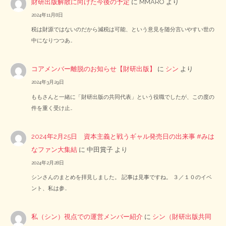
財研出版解散に向けた今後の予定
に
MMARO
より
2024年11月8日
税は財源ではないのだから減税は可能、という意見を随分言いやすい世の
中になりつつあ…
コアメンバー離脱のお知らせ【財研出版】
に
シン
より
2024年3月29日
ももさんと一緒に「財研出版の共同代表」という役職でしたが、この度の
件を重く受け止…
2024年2月25日 資本主義と戦うギャル発売日の出来事 #みは
なファン大集結
に
中田賞子
より
2024年2月28日
シンさんのまとめを拝見しました。 記事は見事ですね。 ３／１０のイベ
ント、私は参…
私（シン）視点での運営メンバー紹介
に
シン（財研出版共同