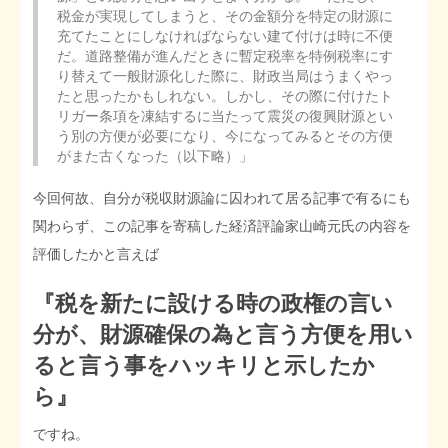
税金が実現してしまうと、その金額分を特定の財源に
充てたことにしなければならない建て付けは時に不便
だ。道路整備が進んだときに暫定税率を特例税率にす
り替えて一般財源化した際に、財政当局はうまくやっ
たと思ったかもしれない。しかし、その際に付けたト
リガー条項を凍結するに当たって震災の復興財源とい
う別の方便が必要になり、今になってみるとその方便
がまた古くなった（以下略）」
今回何故、自分が税収財源論に囚われて居る記事で有るにも
関わらず、この記事を寄稿した経済評論家山崎元氏の内容を
評価したかと言えば
『税を新たに設ける時の政権の言い
分が、財源確保の為と言う方便を用い
ると言う事をハッキリと示したか
ら』
ですね。