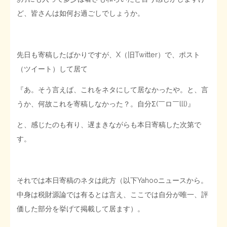
ど、皆さんは如何お過ごしでしょうか。
STOPインボイス作品集
たかの経世済民イラスト集
先日も寄稿したばかりですが、X（旧Twitter）で、ポスト
（ツイート）して居て
用語集
『あ。そう言えば、これをネタにして居なかったや。と、言
うか、何故これを寄稿しなかった？。自分Σ(￣ロ￣lll)』
と、感じたのも有り、遅まきながらも本日寄稿した次第で
す。
それでは本日寄稿のネタは此方（以下Yahooニュースから。
中身は税財源論では有るとは言え、ここでは自分が唯一、評
価した部分を挙げて掲載して居ます）。