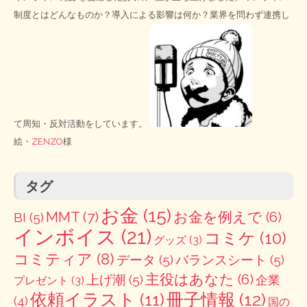
制度とはどんなものか？導入による影響は何か？業界を問わず連携し
て周知・反対活動をしています。
絵・
ZENZO
様
タグ
お金
(15)
MMT
(7)
お金を例えで
(6)
BI
(5)
インボイス
(21)
コミケ
(10)
グッズ
(3)
コミティア
(8)
データ
(5)
バランスシート
(5)
主役はあなた
(6)
上げ潮
(5)
企業
プレゼント
(3)
冊子情報
(12)
依頼イラスト
(11)
(4)
国の