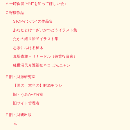
A 一時保管(MMTを知ってほしい会）
C 寄稿作品
STOPインボイス作品集
あなたとけーざいかつどうイラスト集
たかの経世済民イラスト集
思索にふける柾木
真場貴雄＝リナードル（兼業投資家）
経世済民介護福祉ネコ ぽんニャン
E 旧・財源研究室
【国の、本当の】財源チラシ
旧・うみかぜ分室
旧サイト管理者
F 旧・財研出版
元