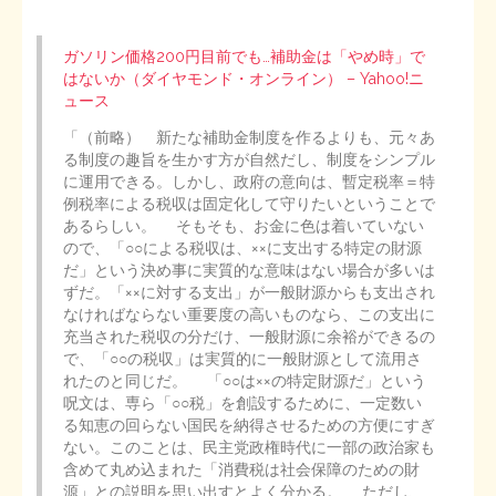
ガソリン価格200円目前でも…補助金は「やめ時」で
はないか（ダイヤモンド・オンライン） – Yahoo!ニ
ュース
「（前略） 新たな補助金制度を作るよりも、元々あ
る制度の趣旨を生かす方が自然だし、制度をシンプル
に運用できる。しかし、政府の意向は、暫定税率＝特
例税率による税収は固定化して守りたいということで
あるらしい。 そもそも、お金に色は着いていない
ので、「○○による税収は、××に支出する特定の財源
だ」という決め事に実質的な意味はない場合が多いは
ずだ。「××に対する支出」が一般財源からも支出され
なければならない重要度の高いものなら、この支出に
充当された税収の分だけ、一般財源に余裕ができるの
で、「○○の税収」は実質的に一般財源として流用さ
れたのと同じだ。 「○○は××の特定財源だ」という
呪文は、専ら「○○税」を創設するために、一定数い
る知恵の回らない国民を納得させるための方便にすぎ
ない。このことは、民主党政権時代に一部の政治家も
含めて丸め込まれた「消費税は社会保障のための財
源」との説明を思い出すとよく分かる。 ただし、