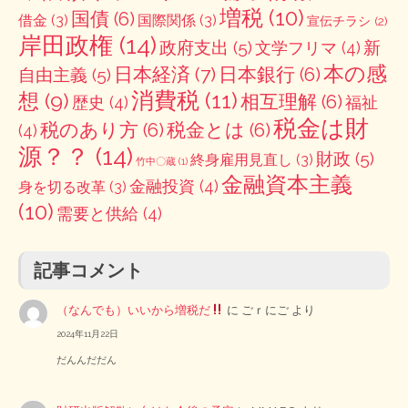
増税
(10)
国債
(6)
借金
(3)
国際関係
(3)
宣伝チラシ
(2)
岸田政権
(14)
政府支出
(5)
新
文学フリマ
(4)
本の感
日本経済
(7)
日本銀行
(6)
自由主義
(5)
消費税
(11)
想
(9)
相互理解
(6)
歴史
(4)
福祉
税金は財
税のあり方
(6)
税金とは
(6)
(4)
源？？
(14)
財政
(5)
終身雇用見直し
(3)
竹中〇蔵
(1)
金融資本主義
金融投資
(4)
身を切る改革
(3)
(10)
需要と供給
(4)
記事コメント
（なんでも）いいから増税だ
に
ごｒにご
より
2024年11月22日
だんんだだん