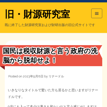
旧・財源研究室
既に終了した財源研究室および財研出版の旧公式サイトです
HOME
旧・財源研究室について
過去の主な刊行物
旧・財研出版について
国民は税収財源と言う政府の洗
もっと知りたい方へ
脳から脱却せよ！
旧・財源研究室について
Posted on
2023年9月8日
by
リナードル
【国の、本当の】財源チラシ／旧・財源研究室
チラシ発行部数
旧・財研出版について
いきなりなタイトルで驚いた方も居るかと思いますがリナー
シン財源はあなたです／合同誌／旧・サブカル分室
マネクリ戦士 RED & BLACK
会計報告
会計報告
ドルです。
日本経済を解説するヤンキー／MIHANAマンガ／旧・財研出版
MMTの学習資料
9月にも入って多少は暑さも和らいだと言う感じがしますけ