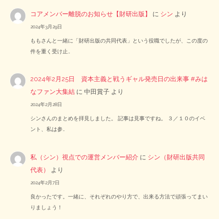
コアメンバー離脱のお知らせ【財研出版】
に
シン
より
2024年3月29日
ももさんと一緒に「財研出版の共同代表」という役職でしたが、この度の
件を重く受け止…
2024年2月25日 資本主義と戦うギャル発売日の出来事 #みは
なファン大集結
に
中田賞子
より
2024年2月28日
シンさんのまとめを拝見しました。 記事は見事ですね。 ３／１０のイベ
ント、私は参…
私（シン）視点での運営メンバー紹介
に
シン（財研出版共同
代表）
より
2024年2月7日
良かったです。一緒に、それぞれのやり方で、出来る方法で頑張ってまい
りましょう！