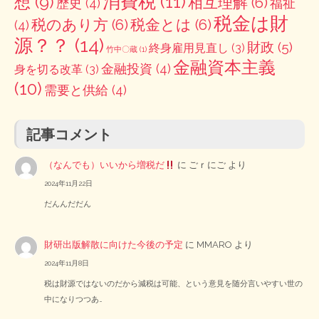
消費税
(11)
想
(9)
相互理解
(6)
歴史
(4)
福祉
税金は財
税のあり方
(6)
税金とは
(6)
(4)
源？？
(14)
財政
(5)
終身雇用見直し
(3)
竹中〇蔵
(1)
金融資本主義
金融投資
(4)
身を切る改革
(3)
(10)
需要と供給
(4)
記事コメント
（なんでも）いいから増税だ
に
ごｒにご
より
2024年11月22日
だんんだだん
財研出版解散に向けた今後の予定
に
MMARO
より
2024年11月8日
税は財源ではないのだから減税は可能、という意見を随分言いやすい世の
中になりつつあ…