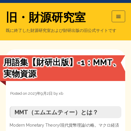
旧・財源研究室
既に終了した財源研究室および財研出版の旧公式サイトです
HOME
旧・財源研究室について
過去の主な刊行物
旧・財研出版について
用語集【財研出版】-1：MMT、
もっと知りたい方へ
実物資源
旧・財源研究室について
Posted on
2023年9月2日
by
xb
【国の、本当の】財源チラシ／旧・財源研究室
チラシ発行部数
旧・財研出版について
MMT（エムエムティー）とは？
シン財源はあなたです／合同誌／旧・サブカル分室
マネクリ戦士 RED & BLACK
会計報告
会計報告
Modern Monetary Theory(現代貨幣理論)の略。マクロ経済
日本経済を解説するヤンキー／MIHANAマンガ／旧・財研出版
MMTの学習資料