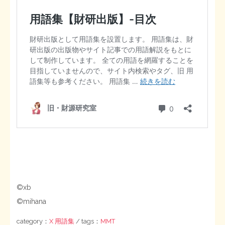
©xb
©mihana
category：
X 用語集
/ tags：
MMT