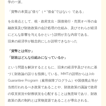
学の一派。
STOPインボイス作品集
「貨幣の本質は”借り”（＊”借金”ではない）である」
を出発点として、税・政府支出・国債発行・売買オペ等の金
たかの経世済民イラスト集
融政策及び財政政策の会計処理の仕組み、及びそれらが経済
用語集
にどんな影響を与えるかという説明が主な内容である。
旧来の経済学が観念的にしか説明できなかった
「貨幣とは何か」
「財政はどんな仕組みになっているか」
という問題を解決するとともに、旧来の経済学及びそれに基
づく財政論の誤りを指摘している。MMTの説明からはJob
Guarantee Program（雇用保障プログラム）や国債廃止等が
当然行われるべき政策であることや、財政政策の議論で政府
の収支状況や財務状況を心配することは無意味であり、財政
政策の真の制約とは実物資源であることが導出される。