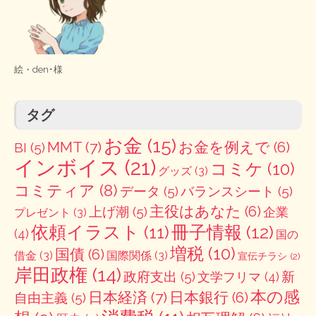
絵・
den･様
タグ
お金
(15)
MMT
(7)
お金を例えで
(6)
BI
(5)
インボイス
(21)
コミケ
(10)
グッズ
(3)
コミティア
(8)
データ
(5)
バランスシート
(5)
主役はあなた
(6)
上げ潮
(5)
企業
プレゼント
(3)
冊子情報
(12)
依頼イラスト
(11)
(4)
国の
増税
(10)
国債
(6)
借金
(3)
国際関係
(3)
宣伝チラシ
(2)
岸田政権
(14)
政府支出
(5)
新
文学フリマ
(4)
本の感
日本経済
(7)
日本銀行
(6)
自由主義
(5)