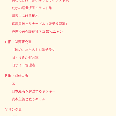
あなたとけーざいかつどうイラスト集
たかの経世済民イラスト集
思索にふける柾木
真場貴雄＝リナードル（兼業投資家）
経世済民介護福祉ネコ ぽんニャン
E 旧・財源研究室
【国の、本当の】財源チラシ
旧・うみかぜ分室
旧サイト管理者
F 旧・財研出版
元
日本経済を解説するヤンキー
資本主義と戦うギャル
V リンク集