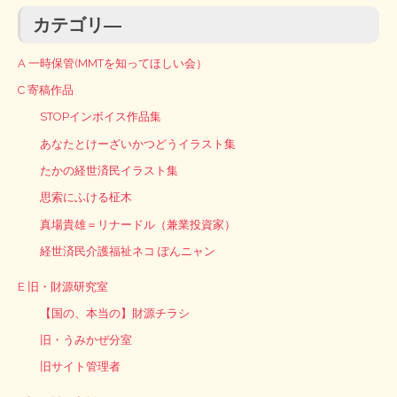
カテゴリ―
A 一時保管(MMTを知ってほしい会）
C 寄稿作品
STOPインボイス作品集
あなたとけーざいかつどうイラスト集
たかの経世済民イラスト集
思索にふける柾木
真場貴雄＝リナードル（兼業投資家）
経世済民介護福祉ネコ ぽんニャン
E 旧・財源研究室
【国の、本当の】財源チラシ
旧・うみかぜ分室
旧サイト管理者