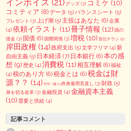
インボイス
(21)
コミケ
(10)
グッズ
(3)
コミティア
(8)
データ
(5)
バランスシート
(5)
主役はあなた
(6)
上げ潮
(5)
企業
プレゼント
(3)
冊子情報
(12)
依頼イラスト
(11)
(4)
国の
増税
(10)
国債
(6)
借金
(3)
国際関係
(3)
宣伝チラシ
(2)
岸田政権
(14)
政府支出
(5)
新
文学フリマ
(4)
本の感
日本経済
(7)
日本銀行
(6)
自由主義
(5)
消費税
(11)
想
(9)
相互理解
(6)
歴史
(4)
福祉
税金は財
税のあり方
(6)
税金とは
(6)
(4)
源？？
(14)
財政
(5)
終身雇用見直し
(3)
竹中〇蔵
(1)
金融資本主義
金融投資
(4)
身を切る改革
(3)
(10)
需要と供給
(4)
記事コメント