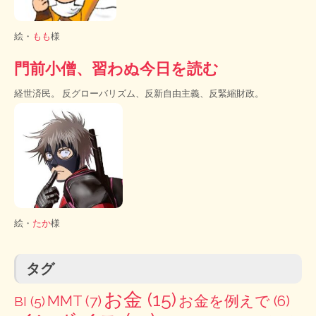
絵・
もも
様
門前小僧、習わぬ今日を読む
経世済民。 反グローバリズム、反新自由主義、反緊縮財政。
絵・
たか
様
タグ
お金
(15)
MMT
(7)
お金を例えで
(6)
BI
(5)