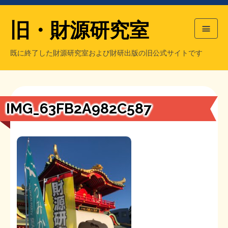
旧・財源研究室
既に終了した財源研究室および財研出版の旧公式サイトです
HOME
旧・財源研究室について
過去の主な刊行物
旧・財研出版について
IMG_63FB2A982C587
もっと知りたい方へ
旧・財源研究室について
【国の、本当の】財源チラシ／旧・財源研究室
チラシ発行部数
旧・財研出版について
シン財源はあなたです／合同誌／旧・サブカル分室
マネクリ戦士 RED & BLACK
会計報告
会計報告
日本経済を解説するヤンキー／MIHANAマンガ／旧・財研出版
MMTの学習資料