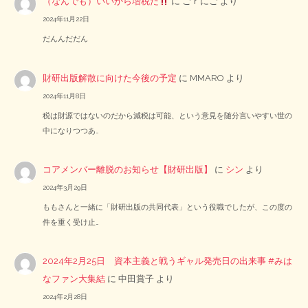
（なんでも）いいから増税だ
に
ごｒにご
より
2024年11月22日
だんんだだん
財研出版解散に向けた今後の予定
に
MMARO
より
2024年11月8日
税は財源ではないのだから減税は可能、という意見を随分言いやすい世の
中になりつつあ…
コアメンバー離脱のお知らせ【財研出版】
に
シン
より
2024年3月29日
ももさんと一緒に「財研出版の共同代表」という役職でしたが、この度の
件を重く受け止…
2024年2月25日 資本主義と戦うギャル発売日の出来事 #みは
なファン大集結
に
中田賞子
より
2024年2月28日