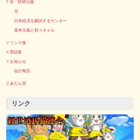
F 旧・財研出版
元
日本経済を解説するヤンキー
資本主義と戦うギャル
V リンク集
X 用語集
Y お知らせ
会計報告
Z あだん堂
リンク