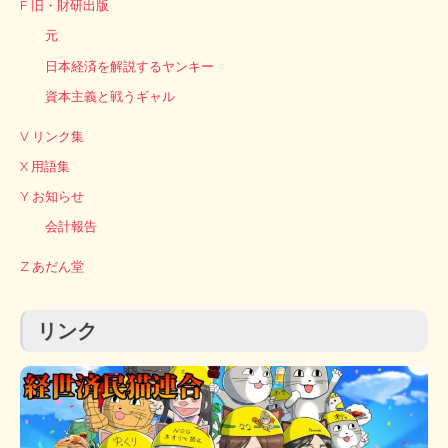
F 旧・財研出版
元
日本経済を解説するヤンキー
資本主義と戦うギャル
V リンク集
X 用語集
Y お知らせ
会計報告
Z あだん堂
リンク