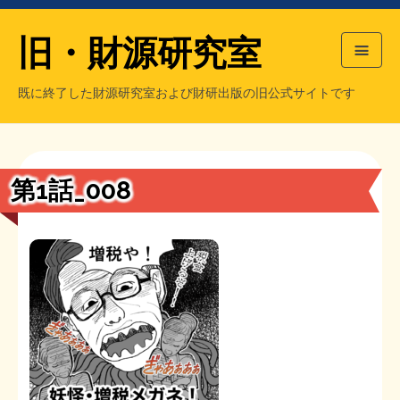
旧・財源研究室
既に終了した財源研究室および財研出版の旧公式サイトです
HOME
旧・財源研究室について
過去の主な刊行物
旧・財研出版について
第1話_008
もっと知りたい方へ
旧・財源研究室について
【国の、本当の】財源チラシ／旧・財源研究室
チラシ発行部数
旧・財研出版について
シン財源はあなたです／合同誌／旧・サブカル分室
マネクリ戦士 RED & BLACK
会計報告
会計報告
日本経済を解説するヤンキー／MIHANAマンガ／旧・財研出版
MMTの学習資料