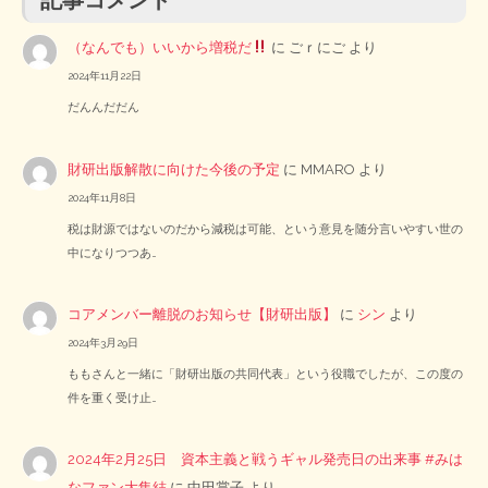
記事コメント
（なんでも）いいから増税だ
に
ごｒにご
より
2024年11月22日
だんんだだん
財研出版解散に向けた今後の予定
に
MMARO
より
2024年11月8日
税は財源ではないのだから減税は可能、という意見を随分言いやすい世の
中になりつつあ…
コアメンバー離脱のお知らせ【財研出版】
に
シン
より
2024年3月29日
ももさんと一緒に「財研出版の共同代表」という役職でしたが、この度の
件を重く受け止…
2024年2月25日 資本主義と戦うギャル発売日の出来事 #みは
なファン大集結
に
中田賞子
より