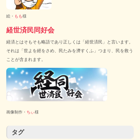
絵・
もも
様
経世済民同好会
経済とはそもそも略語であり正しくは「経世済民」と言います。
それは「世よを經をさめ、民たみを濟すくふ」つまり、民を救う
ことが含まれます。
画像制作・
ちぃ
様
タグ