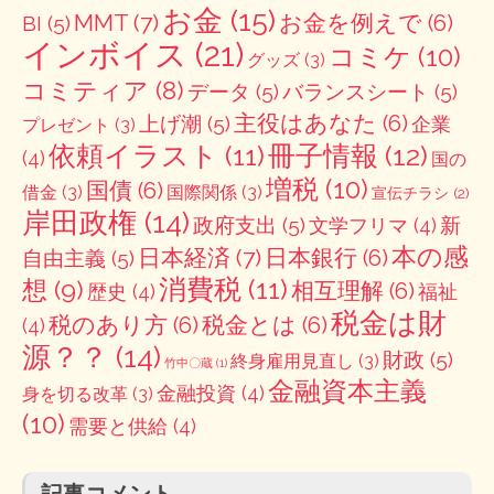
お金
(15)
MMT
(7)
お金を例えで
(6)
BI
(5)
インボイス
(21)
コミケ
(10)
グッズ
(3)
コミティア
(8)
データ
(5)
バランスシート
(5)
主役はあなた
(6)
上げ潮
(5)
企業
プレゼント
(3)
冊子情報
(12)
依頼イラスト
(11)
(4)
国の
増税
(10)
国債
(6)
借金
(3)
国際関係
(3)
宣伝チラシ
(2)
岸田政権
(14)
政府支出
(5)
新
文学フリマ
(4)
本の感
日本経済
(7)
日本銀行
(6)
自由主義
(5)
消費税
(11)
想
(9)
相互理解
(6)
歴史
(4)
福祉
税金は財
税のあり方
(6)
税金とは
(6)
(4)
源？？
(14)
財政
(5)
終身雇用見直し
(3)
竹中〇蔵
(1)
金融資本主義
金融投資
(4)
身を切る改革
(3)
(10)
需要と供給
(4)