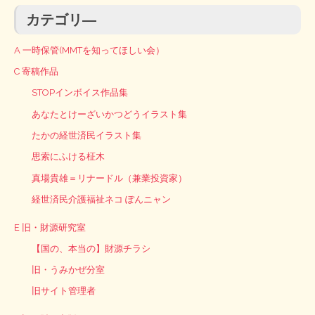
カテゴリ―
A 一時保管(MMTを知ってほしい会）
C 寄稿作品
STOPインボイス作品集
あなたとけーざいかつどうイラスト集
たかの経世済民イラスト集
思索にふける柾木
真場貴雄＝リナードル（兼業投資家）
経世済民介護福祉ネコ ぽんニャン
E 旧・財源研究室
【国の、本当の】財源チラシ
旧・うみかぜ分室
旧サイト管理者