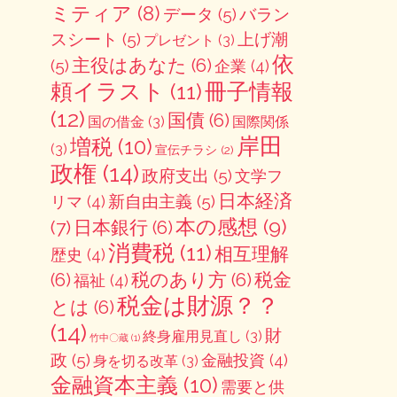
ミティア
(8)
データ
(5)
バラン
スシート
(5)
上げ潮
プレゼント
(3)
依
主役はあなた
(6)
(5)
企業
(4)
冊子情報
頼イラスト
(11)
(12)
国債
(6)
国の借金
(3)
国際関係
岸田
増税
(10)
(3)
宣伝チラシ
(2)
政権
(14)
政府支出
(5)
文学フ
日本経済
新自由主義
(5)
リマ
(4)
本の感想
(9)
(7)
日本銀行
(6)
消費税
(11)
相互理解
歴史
(4)
(6)
税のあり方
(6)
税金
福祉
(4)
税金は財源？？
とは
(6)
(14)
財
終身雇用見直し
(3)
竹中〇蔵
(1)
政
(5)
金融投資
(4)
身を切る改革
(3)
金融資本主義
(10)
需要と供