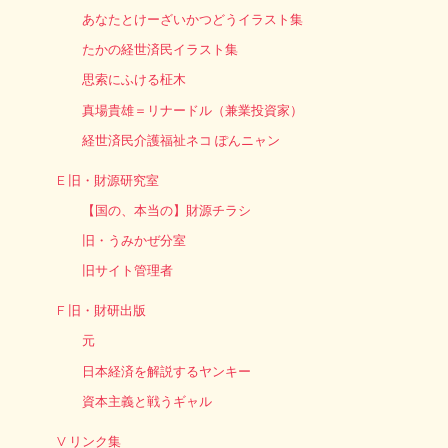
あなたとけーざいかつどうイラスト集
たかの経世済民イラスト集
思索にふける柾木
真場貴雄＝リナードル（兼業投資家）
経世済民介護福祉ネコ ぽんニャン
E 旧・財源研究室
【国の、本当の】財源チラシ
旧・うみかぜ分室
旧サイト管理者
F 旧・財研出版
元
日本経済を解説するヤンキー
資本主義と戦うギャル
V リンク集