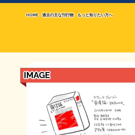
HOME
過去の主な刊行物
もっと知りたい方へ
【国の、本当の】財源チラシ／旧・財源研究室
マネクリ戦士 RED & BLACK
シン財源はあなたです／合同誌／旧・サブカル分
MMTの学習資料
日本経済を解説するヤンキー／MIHANAマンガ
STOPインボイス作品集
IMAGE
たかの経世済民イラスト集
用語集