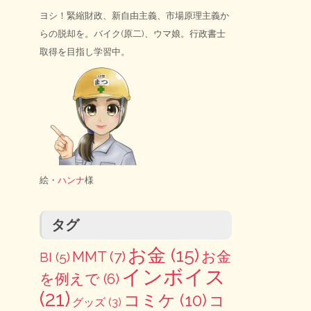
ヨシ！緊縮財政、新自由主義、市場原理主義か
らの脱却を。バイク(原二)、ウマ娘。行政書士
取得を目指し学習中。
絵・
ハンナ
様
タグ
お金
(15)
MMT
(7)
お金
BI
(5)
インボイス
を例えで
(6)
(21)
コミケ
(10)
コ
グッズ
(3)