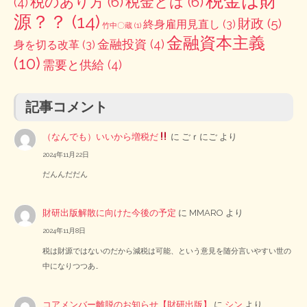
税金は財
税のあり方
(6)
税金とは
(6)
(4)
源？？
(14)
財政
(5)
終身雇用見直し
(3)
竹中〇蔵
(1)
金融資本主義
金融投資
(4)
身を切る改革
(3)
(10)
需要と供給
(4)
記事コメント
（なんでも）いいから増税だ
に
ごｒにご
より
2024年11月22日
だんんだだん
財研出版解散に向けた今後の予定
に
MMARO
より
2024年11月8日
税は財源ではないのだから減税は可能、という意見を随分言いやすい世の
中になりつつあ…
コアメンバー離脱のお知らせ【財研出版】
に
シン
より