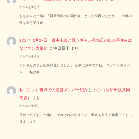
2024年3月29日
ももさんと一緒に「財研出版の共同代表」という役職でしたが、この度の
件を重く受け止…
2024年2月25日 資本主義と戦うギャル発売日の出来事 #みは
なファン大集結
に
中田賞子
より
2024年2月28日
シンさんのまとめを拝見しました。 記事は見事ですね。 ３／１０のイベ
ント、私は参…
私（シン）視点での運営メンバー紹介
に
シン（財研出版共同
代表）
より
2024年2月7日
良かったです。一緒に、それぞれのやり方で、出来る方法で頑張ってまい
りましょう！