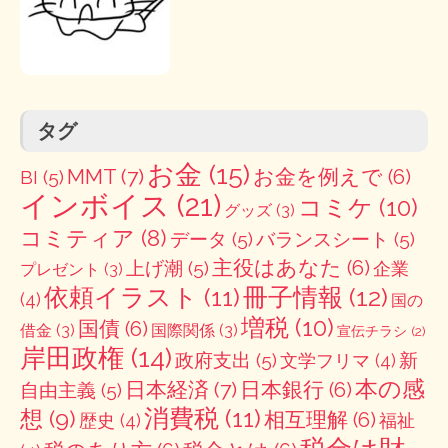
タグ
お金
(15)
MMT
(7)
お金を例えで
(6)
BI
(5)
インボイス
(21)
コミケ
(10)
グッズ
(3)
コミティア
(8)
データ
(5)
バランスシート
(5)
主役はあなた
(6)
上げ潮
(5)
企業
プレゼント
(3)
冊子情報
(12)
依頼イラスト
(11)
(4)
国の
増税
(10)
国債
(6)
借金
(3)
国際関係
(3)
宣伝チラシ
(2)
岸田政権
(14)
政府支出
(5)
新
文学フリマ
(4)
本の感
日本経済
(7)
日本銀行
(6)
自由主義
(5)
消費税
(11)
想
(9)
相互理解
(6)
歴史
(4)
福祉