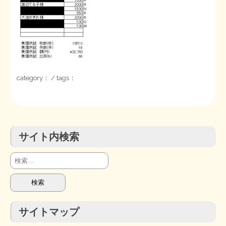
STOPインボイス作品集
たかの経世済民イラスト集
用語集
category： / tags：
サイト内検索
検
索:
サイトマップ