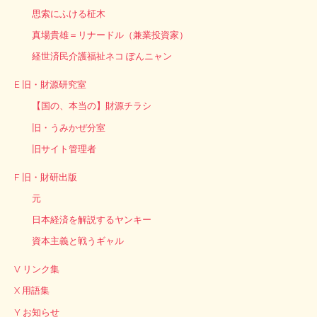
思索にふける柾木
真場貴雄＝リナードル（兼業投資家）
経世済民介護福祉ネコ ぽんニャン
E 旧・財源研究室
【国の、本当の】財源チラシ
旧・うみかぜ分室
旧サイト管理者
F 旧・財研出版
元
日本経済を解説するヤンキー
資本主義と戦うギャル
V リンク集
X 用語集
Y お知らせ