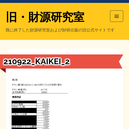
旧・財源研究室
既に終了した財源研究室および財研出版の旧公式サイトです
HOME
旧・財源研究室について
過去の主な刊行物
旧・財研出版について
210922_KAIKEI_2
もっと知りたい方へ
旧・財源研究室について
【国の、本当の】財源チラシ／旧・財源研究室
チラシ発行部数
旧・財研出版について
シン財源はあなたです／合同誌／旧・サブカル分室
マネクリ戦士 RED & BLACK
会計報告
会計報告
日本経済を解説するヤンキー／MIHANAマンガ／旧・財研出版
MMTの学習資料