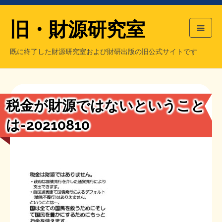
旧・財源研究室
既に終了した財源研究室および財研出版の旧公式サイトです
HOME
旧・財源研究室について
過去の主な刊行物
旧・財研出版について
税金が財源ではないということ
もっと知りたい方へ
は-20210810
旧・財源研究室について
【国の、本当の】財源チラシ／旧・財源研究室
チラシ発行部数
旧・財研出版について
シン財源はあなたです／合同誌／旧・サブカル分室
マネクリ戦士 RED & BLACK
会計報告
会計報告
日本経済を解説するヤンキー／MIHANAマンガ／旧・財研出版
MMTの学習資料