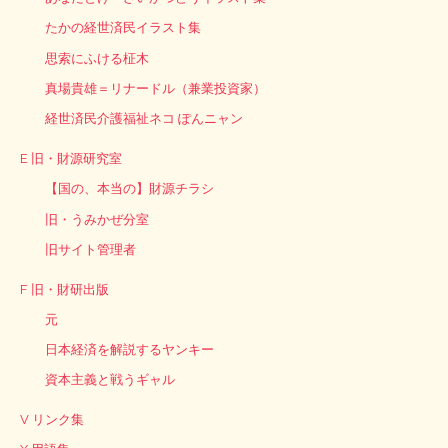
たかの経世済民イラスト集
思索にふける柾木
真場貴雄＝リナードル（兼業投資家）
経世済民介護福祉ネコ ぽんニャン
E 旧・財源研究室
【国の、本当の】財源チラシ
旧・うみかぜ分室
旧サイト管理者
F 旧・財研出版
元
日本経済を解説するヤンキー
資本主義と戦うギャル
V リンク集