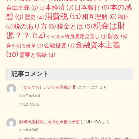
本の感
日本経済
(7)
日本銀行
(6)
自由主義
(5)
消費税
(11)
想
(9)
相互理解
(6)
歴史
(4)
福祉
税金は財
税のあり方
(6)
税金とは
(6)
(4)
源？？
(14)
財政
(5)
終身雇用見直し
(3)
竹中〇蔵
(1)
金融資本主義
金融投資
(4)
身を切る改革
(3)
(10)
需要と供給
(4)
記事コメント
（なんでも）いいから増税だ
に
ごｒにご
より
2024年11月22日
だんんだだん
財研出版解散に向けた今後の予定
に
MMARO
より
2024年11月8日
税は財源ではないのだから減税は可能、という意見を随分言いやすい世の