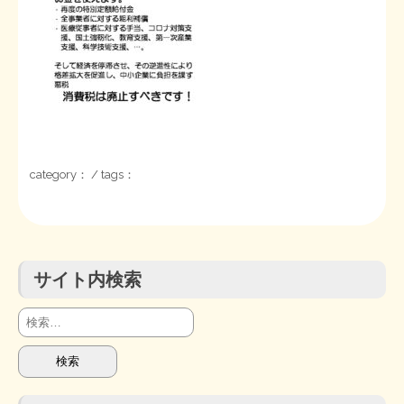
STOPインボイス作品集
たかの経世済民イラスト集
用語集
category： / tags：
サイト内検索
検
索: