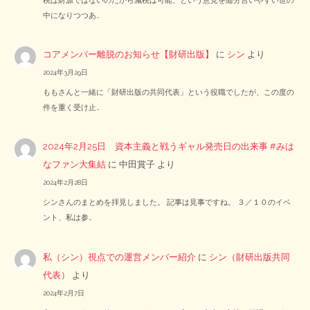
中になりつつあ…
コアメンバー離脱のお知らせ【財研出版】
に
シン
より
2024年3月29日
ももさんと一緒に「財研出版の共同代表」という役職でしたが、この度の
件を重く受け止…
2024年2月25日 資本主義と戦うギャル発売日の出来事 #みは
なファン大集結
に
中田賞子
より
2024年2月28日
シンさんのまとめを拝見しました。 記事は見事ですね。 ３／１０のイベ
ント、私は参…
私（シン）視点での運営メンバー紹介
に
シン（財研出版共同
代表）
より
2024年2月7日