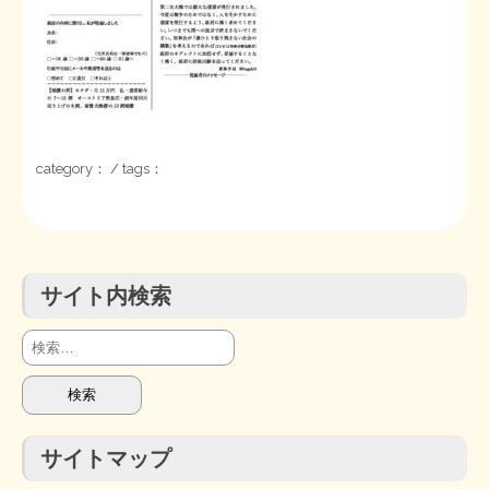
STOPインボイス作品集
たかの経世済民イラスト集
用語集
category： / tags：
サイト内検索
検
索:
サイトマップ