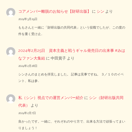
コアメンバー離脱のお知らせ【財研出版】
に
シン
より
2024年3月29日
ももさんと一緒に「財研出版の共同代表」という役職でしたが、この度の
件を重く受け止…
2024年2月25日 資本主義と戦うギャル発売日の出来事 #みは
なファン大集結
に
中田賞子
より
2024年2月28日
シンさんのまとめを拝見しました。 記事は見事ですね。 ３／１０のイベ
ント、私は参…
私（シン）視点での運営メンバー紹介
に
シン（財研出版共同
代表）
より
2024年2月7日
良かったです。一緒に、それぞれのやり方で、出来る方法で頑張ってまい
りましょう！