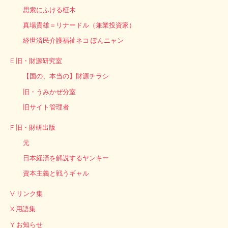
思索にふける柾木
真場貴雄＝リナードル（兼業投資家）
経世済民介護福祉ネコ ぽんニャン
E 旧・財源研究室
【国の、本当の】財源チラシ
旧・うみかぜ分室
旧サイト管理者
F 旧・財研出版
元
日本経済を解説するヤンキー
資本主義と戦うギャル
V リンク集
X 用語集
Y お知らせ