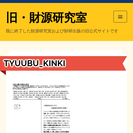
旧・財源研究室
既に終了した財源研究室および財研出版の旧公式サイトです
HOME
旧・財源研究室について
過去の主な刊行物
旧・財研出版について
TYUUBU_KINKI
もっと知りたい方へ
旧・財源研究室について
【国の、本当の】財源チラシ／旧・財源研究室
チラシ発行部数
旧・財研出版について
シン財源はあなたです／合同誌／旧・サブカル分室
マネクリ戦士 RED & BLACK
会計報告
会計報告
日本経済を解説するヤンキー／MIHANAマンガ／旧・財研出版
MMTの学習資料