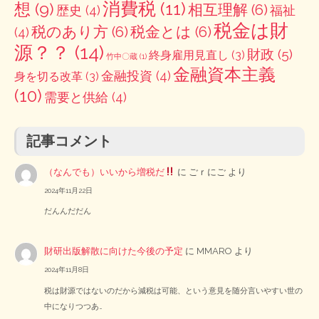
消費税
(11)
想
(9)
相互理解
(6)
歴史
(4)
福祉
税金は財
税のあり方
(6)
税金とは
(6)
(4)
源？？
(14)
財政
(5)
終身雇用見直し
(3)
竹中〇蔵
(1)
金融資本主義
金融投資
(4)
身を切る改革
(3)
(10)
需要と供給
(4)
記事コメント
（なんでも）いいから増税だ
に
ごｒにご
より
2024年11月22日
だんんだだん
財研出版解散に向けた今後の予定
に
MMARO
より
2024年11月8日
税は財源ではないのだから減税は可能、という意見を随分言いやすい世の
中になりつつあ…