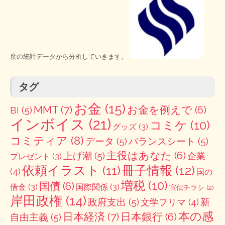
度の統計データから分析していきます。
タグ
お金
(15)
MMT
(7)
お金を例えで
(6)
BI
(5)
インボイス
(21)
コミケ
(10)
グッズ
(3)
コミティア
(8)
データ
(5)
バランスシート
(5)
主役はあなた
(6)
上げ潮
(5)
企業
プレゼント
(3)
冊子情報
(12)
依頼イラスト
(11)
(4)
国の
増税
(10)
国債
(6)
借金
(3)
国際関係
(3)
宣伝チラシ
(2)
岸田政権
(14)
政府支出
(5)
新
文学フリマ
(4)
本の感
日本経済
(7)
日本銀行
(6)
自由主義
(5)